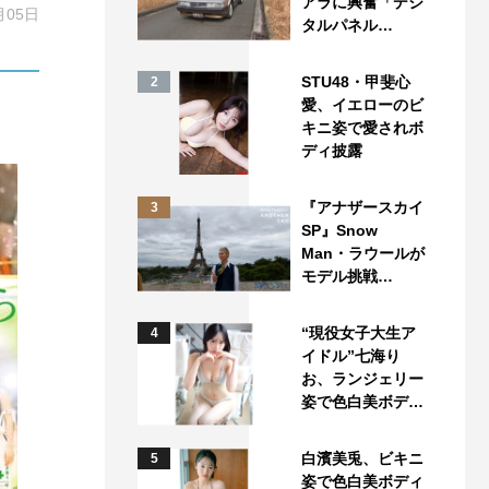
アラに興奮「デジ
月05日
タルパネル…
STU48・甲斐心
2
愛、イエローのビ
キニ姿で愛されボ
ディ披露
『アナザースカイ
3
SP』Snow
Man・ラウールが
モデル挑戦…
“現役女子大生ア
4
イドル”七海り
お、ランジェリー
姿で色白美ボデ…
白濱美兎、ビキニ
5
姿で色白美ボディ