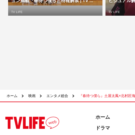
ュン満載『春待つ僕ら』特報解禁 | TV ...
ビジュアル解禁 
TV LIFE
TV LIFE
ホーム
映画
エンタメ総合
『春待つ僕ら』土屋太鳳×北村匠海
ホーム
ドラマ