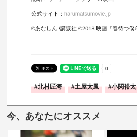
公式サイト：
harumatsumovie.jp
©あなしん /講談社 ©2018 映画『春待つ
北村匠海
土屋太鳳
小関裕太
今、あなたにオススメ