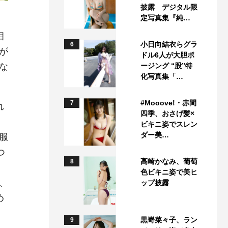
披露 デジタル限
定写真集『純…
目
小日向結衣らグラ
6
が
ドル6人が大胆ポ
な
ージング “股”特
化写真集「…
#Mooove!・赤間
7
れ
四季、おさげ髪×
）
ビキニ姿でスレン
ダー美…
服
つ
高崎かなみ、葡萄
8
色ビキニ姿で美ヒ
、
ップ披露
め
黒嵜菜々子、ラン
9