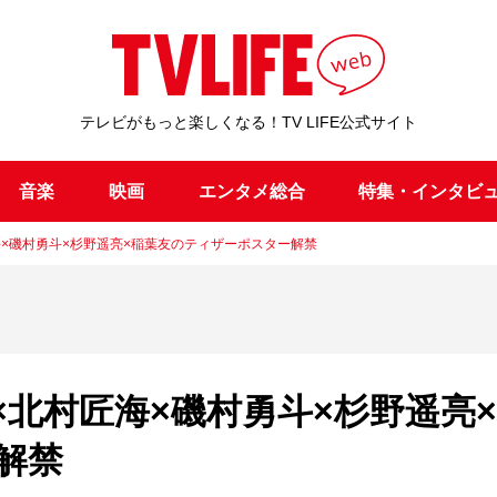
テレビがもっと楽しくなる！TV LIFE公式サイト
音楽
映画
エンタメ総合
特集・インタビ
×磯村勇斗×杉野遥亮×稲葉友のティザーポスター解禁
北村匠海×磯村勇斗×杉野遥亮
解禁