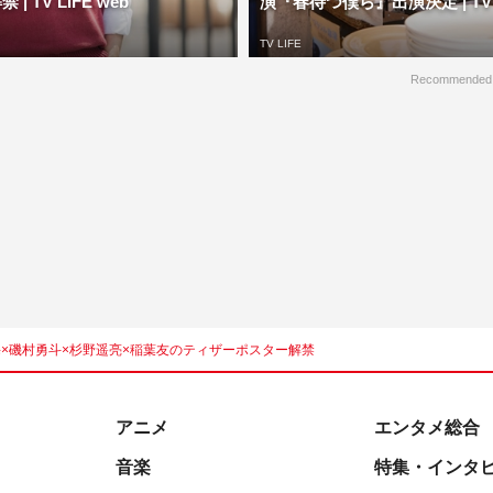
| TV LIFE web
演『春待つ僕ら』出演決定 | TV LI
TV LIFE
Recommended
×磯村勇斗×杉野遥亮×稲葉友のティザーポスター解禁
アニメ
エンタメ総合
音楽
特集・インタ