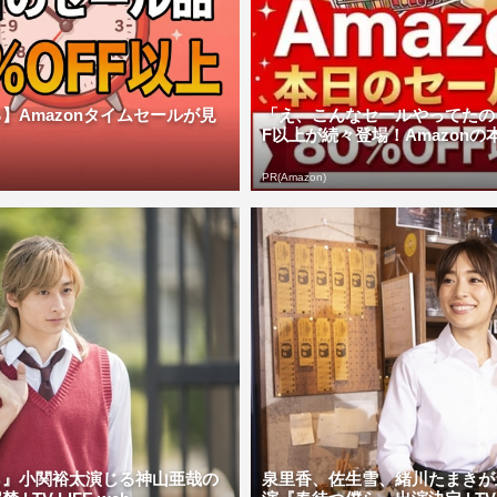
】Amazonタイムセールが見
「え、こんなセールやってたの？
F以上が続々登場！Amazonの本気
PR(Amazon)
ら』小関裕太演じる神山亜哉の
泉里香、佐生雪、緒川たまきが