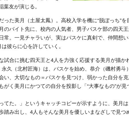
、稲葉友が演じる。
った美月（土屋太鳳）。高校入学を機に“脱ぼっち”を
月のバイト先に、校内の人気者、男子バスケ部の四天王
日常。一見チャラいが、実はバスケに真剣で、仲間想い
月は彼らに心を許していく。
な試合に挑む四天王と4人を力強く応援する美月が描か
・永久（北村匠海）は、バスケを始め、恭介（磯村勇斗
会い、大切なもの＝バスケを見つけ、弱かった自分を克
もがく美月にかつての自分を投影し「“大事なもの”が見
ってた。」というキャッチコピーが示すように、美月は
歩踏み出し、4人もそんな美月を優しいまなざしで見つ