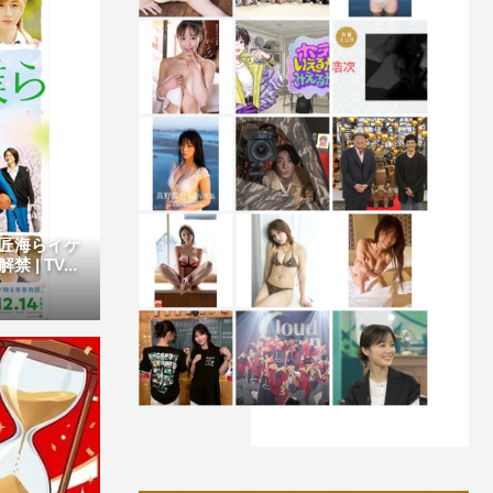
匠海らイケ
 TV...