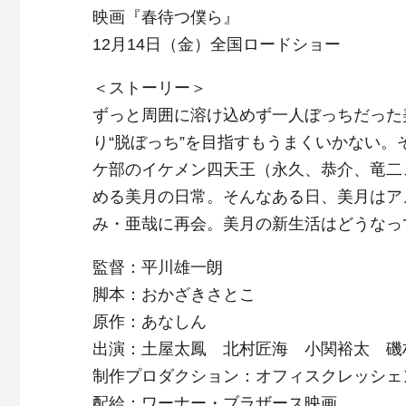
映画『春待つ僕ら』
12月14日（金）全国ロードショー
＜ストーリー＞
ずっと周囲に溶け込めず一人ぼっちだった
り“脱ぼっち”を目指すもうまくいかない
ケ部のイケメン四天王（永久、恭介、竜二
める美月の日常。そんなある日、美月はア
み・亜哉に再会。美月の新生活はどうなっ
監督：平川雄一朗
脚本：おかざきさとこ
原作：あなしん
出演：土屋太鳳 北村匠海 小関裕太 磯
制作プロダクション：オフィスクレッシェ
配給：ワーナー・ブラザース映画