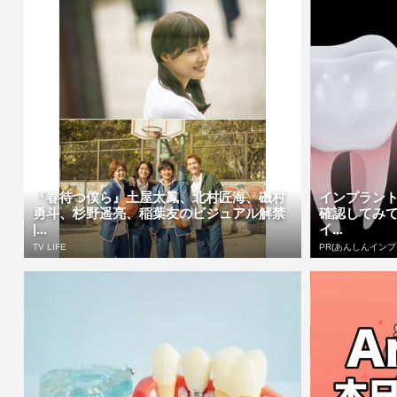
『春待つ僕ら』土屋太鳳、北村匠海、磯村
インプラント
勇斗、杉野遥亮、稲葉友のビジュアル解禁
確認してみて
|...
イ...
TV LIFE
PR(あんしんインプ