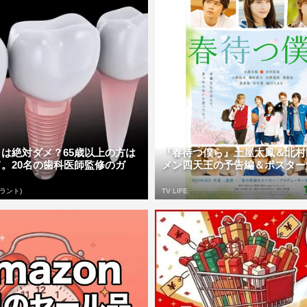
は絶対ダメ？65歳以上の方は
『春待つ僕ら』土屋太鳳＆北村
。20名の歯科医師監修のガ
メン四天王の予告編＆ポスター解禁 |
ラント)
TV LIFE