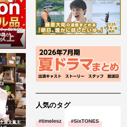
」80％OF
が...
人気のタグ
timelesz
SixTONES
土屋太鳳主