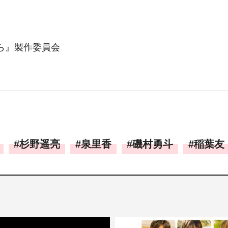
僕ら』製作委員会
杉野遥亮
泉里香
磯村勇斗
稲葉友