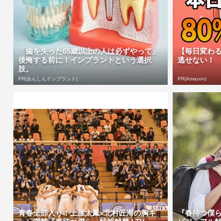
「歯を失った65歳以上の人は必ずやって」
【毎日変わる
後悔する前に！インプラントという選択
逃せない！
肢。
PR(あんしんインプラント)
PR(Amazon)
青春全部入り！土屋太鳳×北村匠海の胸キ
『春待つ僕