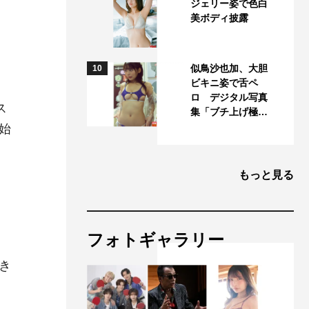
ジェリー姿で色白
美ボディ披露
似鳥沙也加、大胆
10
ビキニ姿で舌ペ
ロ デジタル写真
ス
集「ブチ上げ極…
始
もっと見る
フォトギャラリー
き