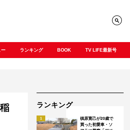
ュー
ランキング
BOOK
TV LIFE最新号
ランキング
×稲
槙原寛己が20歳で
1
買った初愛車・ソ