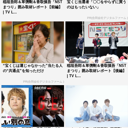
稲垣吾郎＆草彅剛＆香取慎吾「NST
宝くじ当選者「〇〇をやらずに買う
放送時間：9月29日（土）10・25～
まつり」囲み取材レポート【前編】
のはもったいない」
| TV L...
新しい地図 ステージイベント開催概要
PR(合同会社デジタルファーム )
開催日：9月29日（土） 12:30～
場所：万代シテイ バスセンター2階
問い合わせ：025-278-7072
（NSTまつり実行委員会 平日10・00～18・00）
観覧方法については専用サイト
“宝くじは運じゃなかった”当たる人
稲垣吾郎＆草彅剛＆香取慎吾「NST
（http://nsttv.com/event_info/nstmatsuri/event_paraspo.php
の“共通点”を知っただけ
まつり」囲み取材レポート【後編】
）をチェック。
| TV L...
PR(合同会社デジタルファーム )
稲垣吾郎
草彅剛
香取慎吾