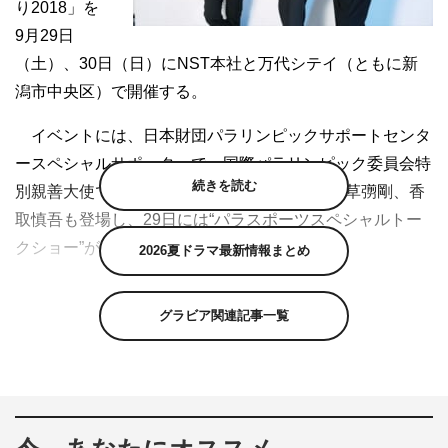
り2018」を
9月29日
（土）、30日（日）にNST本社と万代シテイ（ともに新
潟市中央区）で開催する。
イベントには、日本財団パラリンピックサポートセンタ
ースペシャルサポーターで、国際パラリンピック委員会特
続きを読む
別親善大使でもある“新しい地図”の稲垣吾郎、草彅剛、香
取慎吾も登場し、29日には“パラスポーツスペシャルトー
クショー”が開催されることも決定した。
2026夏ドラマ最新情報まとめ
当日はトークショーのほか、3人によるパラスポーツ応
グラビア関連記事一覧
援ソング「雨あがりのステップ」の披露も。イベントの模
様は、特別番組『スマスタコースター』で中継が予定され
ている。
「NSTまつり」では、ほかに、全国の有名店5店舗が一
堂に会する“ラーメンWARS”や、BENIのライブステージ、