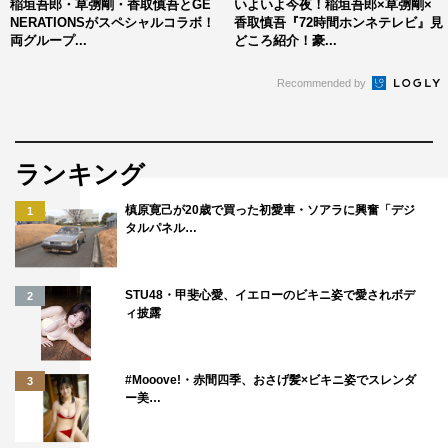
稲垣吾郎・草彅剛・香取慎吾とGE
いよいよ今夜！稲垣吾郎×草彅剛×
NERATIONSがスペシャルコラボ！
香取慎吾『72時間ホンネテレビ』見
両グループ...
どころ紹介！豪...
Recommended by
ランキング
槙原寛己が20歳で買った初愛車・ソアラに興奮「デジ
1
タルパネル…
STU48・甲斐心愛、イエローのビキニ姿で愛されボデ
2
ィ披露
#Mooove!・赤間四季、おさげ髪×ビキニ姿でスレンダ
3
ー美…