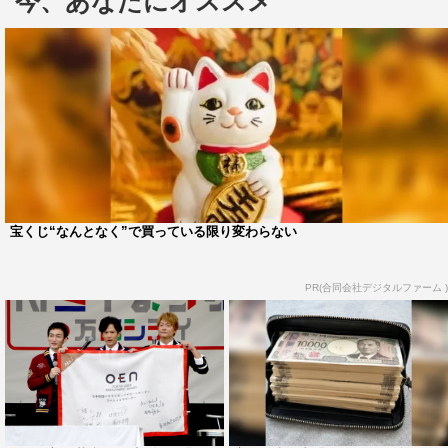
今、あなたにオススメ
あばれる君・厚切りジェイソンによるお笑いライブも開催
する。
3人のステージイベントの開催情報、観覧方法について
は専用サイトをチェック。
「NSTまつり」開催概要
開催日：9月29日（土）、30日（日）各日10・00～17・
00
宝くじ“なんとなく”で買っている限り変わらない
場所：NST本社、万代シテイ
問い合わせ：NST/TEL 025-245-8181
PR(合同会社デジタルファーム )
（総合案内 平日10・00～18・00）
WEB：https://www.nsttv.com/event_info/nstmatsuri/
ステージイベント中継番組
番組名：スマスタコースター