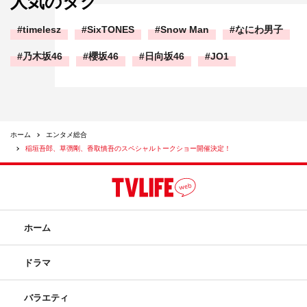
人気のタグ
timelesz
SixTONES
Snow Man
なにわ男子
乃木坂46
櫻坂46
日向坂46
JO1
ホーム
エンタメ総合
稲垣吾郎、草彅剛、香取慎吾のスペシャルトークショー開催決定！
ホーム
ドラマ
バラエティ