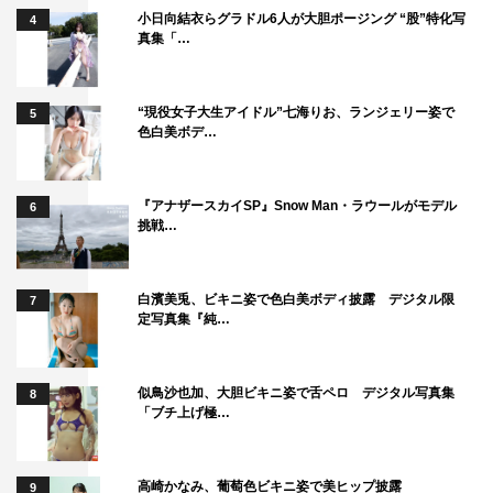
小日向結衣らグラドル6人が大胆ポージング “股”特化写
4
真集「…
“現役女子大生アイドル”七海りお、ランジェリー姿で
5
色白美ボデ…
『アナザースカイSP』Snow Man・ラウールがモデル
6
挑戦…
白濱美兎、ビキニ姿で色白美ボディ披露 デジタル限
7
定写真集『純…
似鳥沙也加、大胆ビキニ姿で舌ペロ デジタル写真集
8
「ブチ上げ極…
高崎かなみ、葡萄色ビキニ姿で美ヒップ披露
9