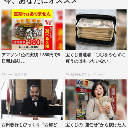
今、あなたにオススメ
郎を演じる。
＜城桧吏 コメント＞
三か所行きましたが、三か所とも歴史あるところで、とて
もきれいで、西郷菊次郎がどんなことを京都でしていたの
かも学べて、とても京都が好きになりました。疏水記念館
では、西郷菊次郎の写真も見せていただき、より身近に感
アマゾン1位の実績！380円で5
宝くじ当選者「〇〇をやらずに
じましたし、実際にいたんだなとあらためて思いました。
日間お試し。
買うのはもったいない」
最初は菊次郎のことはあまりよく知らなかったのですが、
PR(ハーブ健康本舗)
PR(合同会社デジタルファーム )
菊次郎を演じて、 歴史を学び、いろんなところで活躍し
ていてすごい方だと知ることができて楽しかったです。菊
次郎を演じることができて、本当にうれしかったです。京
都は何回か来ていて、もちろん好きですが、これまでは、
「京都行く？」って言われたら、「うん、行く」って感じ
だったのが、次に「京都行く？」て聞かれたら、「はい！
行きます！！」って言います。京都に行きたい気持ちが、
西田敏行もびっくり『西郷ど
宝くじの“運任せ”から抜けた人