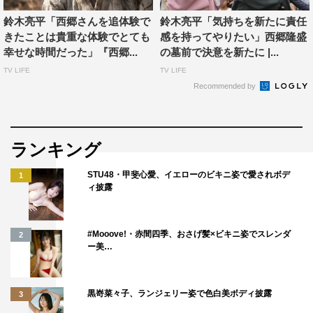
鈴木亮平「西郷さんを追体験で
鈴木亮平「気持ちを新たに責任
きたことは貴重な体験でとても
感を持ってやりたい」西郷隆盛
幸せな時間だった」『西郷...
の墓前で決意を新たに |...
TV LIFE
TV LIFE
Recommended by
ランキング
STU48・甲斐心愛、イエローのビキニ姿で愛されボデ
1
ィ披露
#Mooove!・赤間四季、おさげ髪×ビキニ姿でスレンダ
2
ー美…
黒嵜菜々子、ランジェリー姿で色白美ボディ披露
3