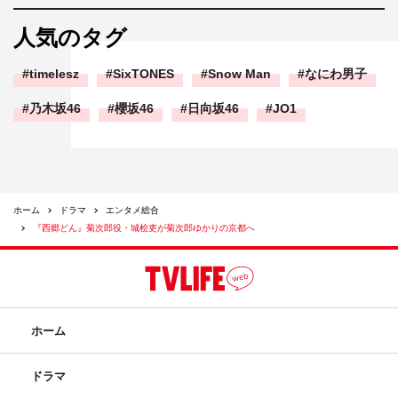
人気のタグ
timelesz
SixTONES
Snow Man
なにわ男子
乃木坂46
櫻坂46
日向坂46
JO1
ホーム
ドラマ
エンタメ総合
『西郷どん』菊次郎役・城桧吏が菊次郎ゆかりの京都へ
ホーム
ドラマ