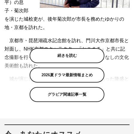
平）の息
子・菊次郎
を演じた城桧吏が、後年菊次郎が市長を務めたゆかりの
地・京都を訪れた。
京都市・琵琶湖疏水記念館を訪れ、門川大作京都市長と
対面し、NHK京都のキャラクター「ねこまる」と共に記
続きを読む
念撮影を行った。また、霊山歴史館、角屋もてなしの文化
美術館も訪れた。
2026夏ドラマ最新情報まとめ
城が演じた菊次郎は、奄美大島に島流しにあった隆盛と
愛加那（二階堂ふみ）の間に生まれた子供。9歳の時に、
グラビア関連記事一覧
隆盛の妻・糸（黒木華）が引き取り、薩摩の西郷家で暮ら
す。
11月11日に放送された第42回では、米国への留学を決
断した菊次郎が、「気張ってきもす」と隆盛に宣言し、旅
立っていく姿が描かれた。第43回以降は、今井悠貴が菊次