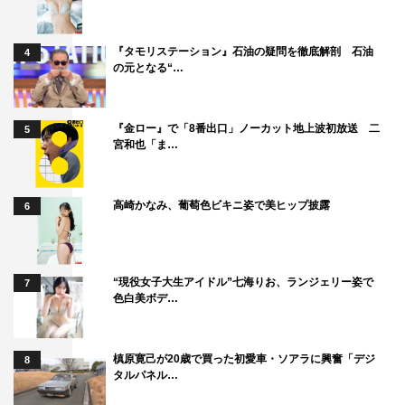
『タモリステーション』石油の疑問を徹底解剖 石油
4
の元となる“…
『金ロー』で「8番出口」ノーカット地上波初放送 二
5
宮和也「ま…
高崎かなみ、葡萄色ビキニ姿で美ヒップ披露
6
“現役女子大生アイドル”七海りお、ランジェリー姿で
7
色白美ボデ…
槙原寛己が20歳で買った初愛車・ソアラに興奮「デジ
8
タルパネル…