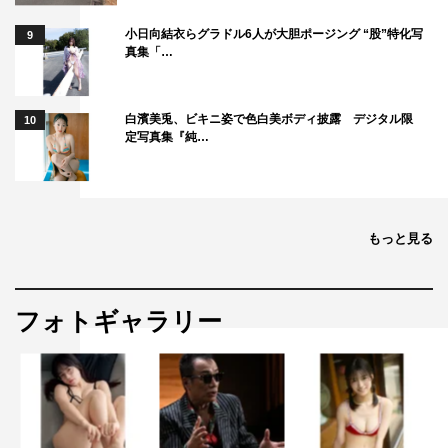
小日向結衣らグラドル6人が大胆ポージング “股”特化写
9
真集「…
白濱美兎、ビキニ姿で色白美ボディ披露 デジタル限
10
定写真集『純…
もっと見る
フォトギャラリー