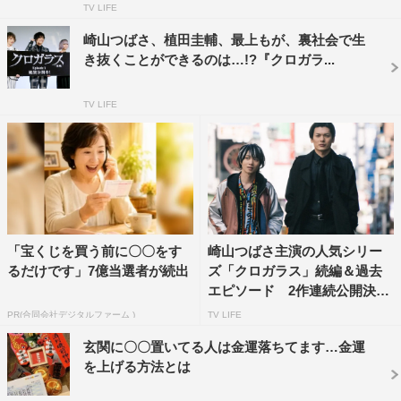
TV LIFE
■シネマート心斎橋
崎山つばさ、植田圭輔、最上もが、裏社会で生
http://www.cinemart.co.jp/theater/shinsaibashi/
き抜くことができるのは…!?『クロガラ...
（大阪府大阪市中央区西心斎橋1-6-14ビッグステップビル
4階）
TV LIFE
4月10日（水）まで上映延長 ※4月8日（月）休映
映画『クロガラス2』
絶賛公開中
劇場：シネマート新宿、シネマート心斎橋
「宝くじを買う前に〇〇をす
崎山つばさ主演の人気シリー
るだけです」7億当選者が続出
ズ「クロガラス」続編＆過去
出演：崎山つばさ、植田圭輔、最上もが
エピソード 2作連続公開決
浅川梨奈、栗林藍希、松林慎司／菅田俊
定...
PR(合同会社デジタルファーム )
TV LIFE
監督：小南敏也
玄関に〇〇置いてる人は金運落ちてます…金運
を上げる方法とは
主題歌：崎山つばさ「Re:quest」