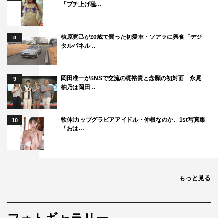
「ブチ上げ極…
槙原寛己が20歳で買った初愛車・ソアラに興奮「デジ
8
タルパネル…
岡田准一がSNSで交流の梶裕貴と念願の初対面 永尾
9
柚乃は岡田…
軟体Iカップグラビアアイドル・仲根なのか、1st写真集
10
「おは…
もっと見る