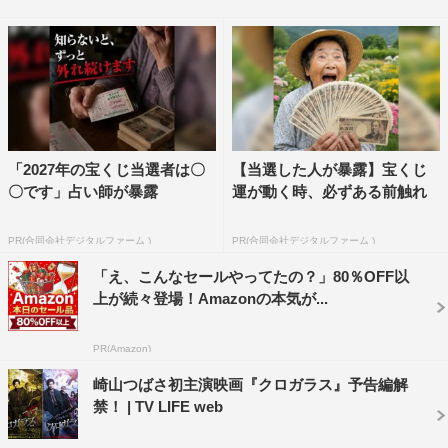
作だが、満席の回が続出するなど大好評となったことを受
け、4月5日（金）までの予定だった上映期間の延長が決
定。シネマート新宿は4月11日（木）まで（4月9日（火）
は休映）、シネマート心斎橋は4月10日（水）まで上映延
長される（4月8日（月）は休映）。
映画『クロガラス2』劇場上映延長期間
「2027年の宝くじ当選者は〇
【当選した人が暴露】宝くじ
〇です」占い師が暴露
運が動く時、必ずある前触れ
■シネマート新宿
http://www.cinemart.co.jp/theater/shinjuku/
PR(合同会社デジタルファーム )
PR(合同会社デジタルファーム )
（東京都新宿区新宿3丁目13番3号新宿文化ビル6F・7F）
「え、こんなセールやってたの？」80％OFF以
上が続々登場！Amazonの本気が...
＜詳細＞
4月11日（木）まで上映延長 ※4月9日（火）休映
PR(Amazon)
4月5日（金）21：30の回、4月6日（土）21：35の回、4
崎山つばさ初主演映画『クロガラス』予告編解
月7日（日）21：00の回、4月8日（月）21：15の回、4月
禁！ | TV LIFE web
10日（水）21：15の回、4月11日（木）21：00の回