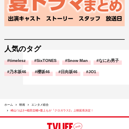
人気のタグ
timelesz
SixTONES
Snow Man
なにわ男子
乃木坂46
櫻坂46
日向坂46
JO1
ホーム
映画
エンタメ総合
崎山つばさ×植田圭輔×最上もが『クロガラス2』上映延長決定！