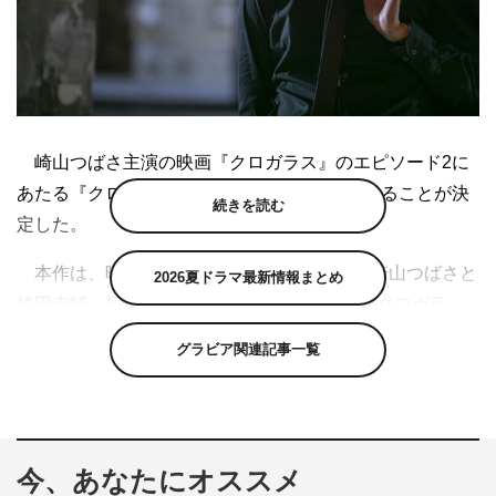
崎山つばさ主演の映画『クロガラス』のエピソード2に
あたる『クロガラス2』の上映期間が延長されることが決
続きを読む
定した。
本作は、映画初出演にして初主演を務める崎山つばさと
2026夏ドラマ最新情報まとめ
植田圭輔、最上もががチームを組んだ解決屋“クロガラ
ス”が、アジア最大の歓楽街「新宿の裏社会」で起こるト
グラビア関連記事一覧
ラブルに立ち向かうアクションエンターテインメント。主
題歌には、崎山が初めて作詞を手掛けた「Re:quest」が起
用されている。
今、あなたにオススメ
シネマート新宿、シネマート心斎橋で上映開始された本