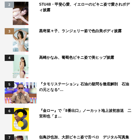
STU48・甲斐心愛、イエローのビキニ姿で愛されボデ
2
ィ披露
黒嵜菜々子、ランジェリー姿で色白美ボディ披露
3
高崎かなみ、葡萄色ビキニ姿で美ヒップ披露
4
『タモリステーション』石油の疑問を徹底解剖 石油
5
の元となる“…
『金ロー』で「8番出口」ノーカット地上波初放送 二
6
宮和也「ま…
似鳥沙也加、大胆ビキニ姿で舌ペロ デジタル写真集
7