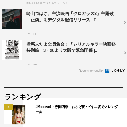
PR(合同会社デジタルファーム )
©エイベックス・ピクチャーズ
崎山つばさ、主演映画「クロガラス3」主題歌
「正偽」をデジタル配信リリース | T...
TV LIFE
極悪人だよ全員集合！「シリアルキラー映画祭
特別編」3・26より大阪で緊急開催 |...
崎山つばさ
最上もが
植田圭輔
TV LIFE
Recommended by
ランキング
#Mooove!・赤間四季、おさげ髪×ビキニ姿でスレンダ
1
ー美…