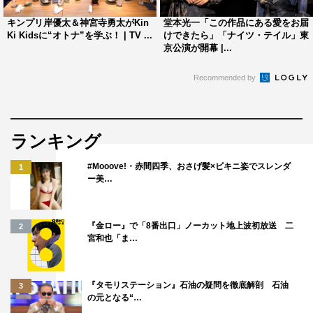
が湧きますね！
キンプリ岸優太＆神宮寺勇太がKin
堂本光一「この作品にある愛をお届
Ki Kidsに“オトナ”を学ぶ！ | TV ...
けできたら」「ナイツ・テイル」東
京公演が開幕 |...
■哀川翔
いろいろな恋愛のあり方があって面白いよね。男と女は違
Recommended by
う、ということが年齢を重ねていかないと分かりづらいの
かな、それが年を取っていくということだね。
ランキング
■安藤なつ
#Mooove!・赤間四季、おさげ髪×ビキニ姿でスレンダ
1
NHKさんでこんな生々しい恋愛の話をするのか、と思い
ー美…
ました。○○さんの話が衝撃的でしたね。
『金ロー』で「8番出口」ノーカット地上波初放送 二
2
■シシド・カフカ
宮和也「ま…
これまで（自分は）平々凡々と恋をしてきたんだな、と思
いました。皆さん経験してきたものが違うので、コメント
『タモリステーション』石油の疑問を徹底解剖 石油
1つひとつが面白いですね。
3
の元となる“…