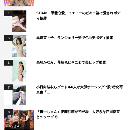
■水原希子
STU48・甲斐心愛、イエローのビキニ姿で愛されボデ
自分の恋愛の話は緊張しちゃって話せませんね。哀川翔さ
4
ィ披露
んの奥さまとのなれそめが“まっすぐ”で憧れます！
■ミッツ・マングローブ
黒嵜菜々子、ランジェリー姿で色白美ボディ披露
5
酒の席って異種格闘技戦じゃないけれど、いろんな人種が
お酒で化学反応を起こすみたいな、それをちょっと俯瞰で
見るクセがついちゃってるんですけど、ふと希子ちゃんと
高崎かなみ、葡萄色ビキニ姿で美ヒップ披露
6
カフカちゃんが初めて隣同士に座った瞬間に会話したんで
すよね。男同士だと沈黙しちゃうところあるんですけれ
ど、女子って共通の話題出してニコニコっと話すんですよ
小日向結衣らグラドル6人が大胆ポージング “股”特化写
7
真集「…
ね、あれが怖いなあって思いました（笑）。 光一君のあ
の王子さまオーラはすごい！こっちも飲んだくれてられな
いな、っていう。急に銀座の高級クラブになっちゃったみ
『博士ちゃん』伊藤沙莉が初登場 大好きな芦田愛菜
8
とのタッグで…
たい。貴重なお話がたくさん聞けましたよ、今回。