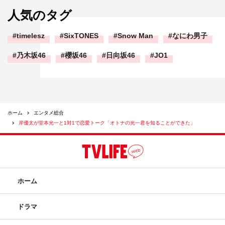
人気のタグ
timelesz
SixTONES
Snow Man
なにわ男子
乃木坂46
櫻坂46
日向坂46
JO1
ホーム
エンタメ総合
岸優太が堂本光一と1対1で恋愛トーク「オトナの光一君を知ることができた」
ホーム
ドラマ