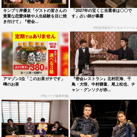
＜出演者コメント＞
キンプリ岸優太「ゲストの皆さんの
「2027年の宝くじ当選者は〇〇で
■堂本光一
貴重な恋愛体験や人生経験を目に焼
す」占い師が暴露
き付けて」『密会...
岸がうまくやろうとしないで番組をやっているのがすごく
PR(合同会社デジタルファーム )
面白い！このままうまくならないでほしいな。その方が岸
らしい！
■岸優太
尊敬する大先輩と共演させていただけるなんて本当にサプ
ライズ！光一君は結構な話をしてくれて、 王子様の光一
アマゾン1位「このお茶ガチです」
『密会レストラン』北村匠海、千
君だけでなく、オトナの光一君を新たに知ることができま
噂のお茶
鳥・大悟、中村獅童、尾上松也、チ
ャン・グンソクが赤...
した！
PR(ハーブ健康本舗)
■寺島しのぶ
毎回違う方がいらっしゃるので楽しい話が緊張感を持って
できる。岸さんと堂本さんとの1対1のトークがとてもよか
った。ますます岸さんってどういう人なんだろう、と興味