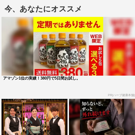
は恋愛禁止じゃない、何でも答えます！」と話し、2人は
今、あなたにオススメ
密会部屋で恋愛トークを繰り広げた。
収録を終えた光一は「岸がうまくやろうとしないで番組
をやっているのがすごく面白い！このままうまくならない
でほしいな。その方が岸らしい！」とコメント。
“憧れの人”堂本との共演に、岸は「尊敬する大先輩と共演
させていただけるなんて本当にサプライズ！光一君は結構
な話をしてくれて、王子様の光一君だけでなくオトナの光
アマゾン1位の実績！380円で5日間お試し。
一君を新たに知ることができました！」と喜びを語った。
このほか、水原希子、クレイジーケンバンドの横山剣、
PR(ハーブ健康本舗)
シシド・カフカが出演。水原はモテまくった少女時代から
過去に付き合った男性のちょっと変わった行動までを赤
裸々トーク。横山は超照れ屋の恋愛エピソードを、シシド
はミュージシャンならではの恋愛事情を語る。