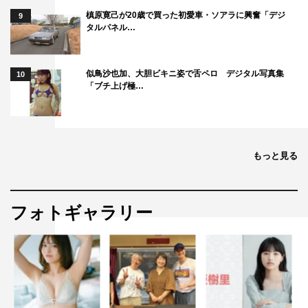
■横山剣
槙原寛己が20歳で買った初愛車・ソアラに興奮「デジ
9
タルパネル…
皆さんいい感じでグッときました！恋愛は行動に移すこと
はあっても話をすることないので困りました。
似鳥沙也加、大胆ビキニ姿で舌ペロ デジタル写真集
10
『密会レストラン』
「ブチ上げ極…
NHK総合
9月23日（月・祝）後10・50～11・30
©NHK
もっと見る
フォトギャラリー
King & Prince
KinKi Kids
堂本光一
岸優太