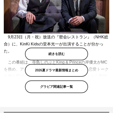
9月23日（月・祝）放送の『密会レストラン』（NHK総
合）に、KinKi Kidsの堂本光一が出演することが分かっ
た。
続きを読む
この番組は、寺島しのぶとKing & Princeの岸優太がMC
を務め、アシスタントの吉村崇と共にゲストと恋愛トーク
2026夏ドラマ最新情報まとめ
を繰り広げるトークバラエティの第2回。ゲストから取材
した恋の遍歴を基に、忘れられない恋や打ちのめされた別
グラビア関連記事一覧
れ、理想の相手や結婚などを赤裸々に語り合う。
堂本はギャルソンの岸が“憧れの人”と公言するジャニー
ズ事務所の大先輩。緊張する岸の前で「ジャニーズ事務所