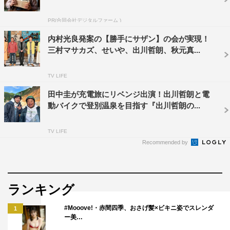
■千鳥・ノブ
収録をまったく無駄にしない。自然体でやっているよう
PR(合同会社デジタルファーム )
で、全部計算されている。出川さんの大喜利ふりもあっ
内村光良発案の【勝手にサザン】の会が実現！
て、さすがの出来栄え。自分の旅ロケの参考にしたいで
三村マサカズ、せいや、出川哲朗、秋元真...
す。
TV LIFE
■名取裕子
田中圭が充電旅にリベンジ出演！出川哲朗と電
長い女優人生で、一番責任の重い旅プロを選ぶ、こんな光
動バイクで登別温泉を目指す『出川哲朗の...
栄なことはありません。
TV LIFE
＜伊藤隆行チーフプロデューサー コメント＞
Recommended by
日本を代表する旅芸人トップ3がそろって登場です。
出川哲朗55歳、三村マサカズ52歳、大竹一樹51歳。デビ
ュー以来、途切れることなく旅を続ける旅プロ日本代表。
ランキング
満身創痍、両ヒザ靭帯破壊など身体はガタガタですが、カ
#Mooove!・赤間四季、おさげ髪×ビキニ姿でスレンダ
1
メラが回ればスイッチオン。
ー美…
残念なひっそり観光地を大いに盛り上げ、地方創生に大貢