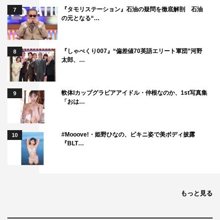
らないよね」と冷静に言っていました。出川さんの予想が
『タモリステーション』石油の疑問を徹底解剖 石油
7
当たらないことを祈ります。
の元となる“…
土曜スペシャル『奇跡のひっそり観光地』
『しゃべくり007』“偏差値70英語エリート軍団”河野
テレビ東京ほか
8
太郎、…
9月14日（土）後6・30～8・54
©テレビ東京
軟体Iカップグラビアアイドル・仲根なのか、1st写真集
9
「おは…
#Mooove!・姫野ひなの、ビキニ姿で美ボディ披露
10
『BLT…
さまぁ～ず
出川哲朗
千鳥
もっと見る