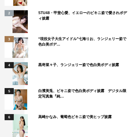
献します。その姿にロケの天才千鳥が一言、「参考にさせ
STU48・甲斐心愛、イエローのビキニ姿で愛されボデ
2
ていただきます」普通に行けばしょんぼり旅が極上の笑い
ィ披露
に包まれます。すごく優しい番組です。ぜひご覧くださ
い！
“現役女子大生アイドル”七海りお、ランジェリー姿で
3
＜清水俊雄プロデューサー コメント＞
色白美ボデ…
出川さん、さまぁ～ずさん、千鳥さんの組み合わせは、ほ
かで見たことはなく、収録はヤバイくらいに笑いにあふれ
黒嵜菜々子、ランジェリー姿で色白美ボディ披露
4
ていました。ロケも、それぞれ三者三様の面白さで、とに
かく全編、“笑える旅番組”です。スタジオゲストの名取裕
子さんの、大女優なのにお茶目すぎるところも必見です。
白濱美兎、ビキニ姿で色白美ボディ披露 デジタル限
5
旅先は、普段候補にあがらないような地味な観光地。
定写真集『純…
でも、行ってみると、とても魅力的な場所ばかりです。そ
んな埋もれた日本の魅力を紹介し、田舎を元気にするお手
高崎かなみ、葡萄色ビキニ姿で美ヒップ披露
6
伝いができればとも思っています。本当です。ただ、出川
さんは打ち上げの時、「土スペ枠は笑いが多いと数字はと