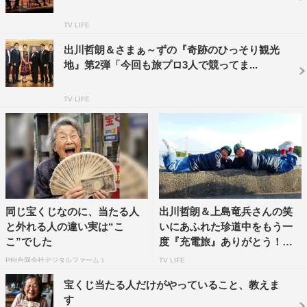
から…。
TV LIFE
■大竹一樹
出川哲朗＆さまぁ～ずの『奇跡のひっそり観光
特に覚えていることもないです（笑）。助っ人が地味で楽
地』第2弾「今回も旅プロ3人で競ってま...
しかったです。
TV LIFE
■三村マサカズ
楽しかったです！三沢クイーンを少し“タメ”たんです。ご
期待ください。こんな楽しいロケはないと、相田翔子さん
も言ってました。
同じ宝くじなのに、当たる人
出川哲朗＆上島竜兵さんの笑
■千鳥・大悟
と外れる人の違い実は“こ
いにあふれた珍道中をもう一
レジェンド3人がいたので、面白い番組を見るというより
こ”でした
度『充電旅』ありがとう！竜
は、若手芸人の教材になるロケクオリティでした。各お笑
兵...
PR(合同会社デジタルファーム )
TV LIFE
い事務所の学校に置くべきです。
宝くじ当たる人だけがやっていること、教えま
す