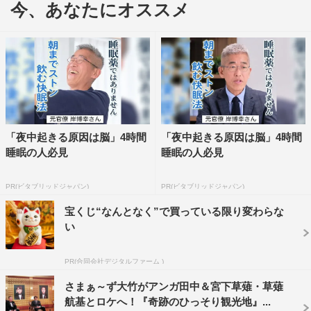
今、あなたにオススメ
行者に迎え、長野県伊那谷へ。絶品のB級グルメ「ローメ
ン」を堪能するほか、絶景温泉でキャラの濃いお母さんと
ほのぼのと交流する。
大竹は、西村瑞樹（バイきんぐ）、草薙航基（宮下草
薙）、マツモトクラブと共に茨城県鉾田市へ。産出額日本
一のメロンの里で、メロン映えする美人親子と出会う。
「夜中起きる原因は脳」4時間
「夜中起きる原因は脳」4時間
三村は、相田翔子、井森美幸、わちみなみと共に青森県
睡眠の人必見
睡眠の人必見
三沢市へ。イカに、にんにくハワイアンとグルメ三昧の旅
に。さらに個室風呂付隠れ宿で珍事件が起こる。
PR(ビタブリッドジャパン)
PR(ビタブリッドジャパン)
宝くじ“なんとなく”で買っている限り変わらな
＜出演者コメント＞
い
■出川哲朗
ロケの努力は報われるのか。まさか、みむらっち（三村）
PR(合同会社デジタルファーム )
のみのロケ宿泊！泊まってワイン飲んでとかマジかよ。自
さまぁ～ず大竹がアンガ田中＆宮下草薙・草薙
分は夜中12時すぎに汚いロケバスにゆられ早朝に東京です
航基とロケへ！『奇跡のひっそり観光地』...