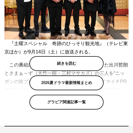
『土曜スペシャル 奇跡のひっそり観光地』（テレビ東
京ほか）が9月14日（土）に放送される。
続きを読む
この番組は、日本全国で旅の魅力を伝えてきた出川哲朗
とさまぁ～ず（大竹一樹・三村マサカズ）の三人を“ニッ
ポンの旅プロ”と認定し、良いものがあるのにイマイチPR
2026夏ドラマ最新情報まとめ
できていない町＝“ひっそり観光地”を巡る。“旅プロ”なら
ではの視点で街の魅力を伝え、ひっそり観光地の良いとこ
グラビア関連記事一覧
ろを発見し、最終的にはPRポスターを作る。千鳥が進行
を務め、ゲストに名取裕子が登場する。
出川は、伊藤一朗（ELT）、飯尾和樹（ずん）を旅の同