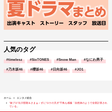
人気のタグ
timelesz
SixTONES
Snow Man
なにわ男子
乃木坂46
櫻坂46
日向坂46
JO1
ホーム
エンタメ総合
“旅プロ”出川哲朗＆さまぁ～ずに“ロケの天才”千鳥も感服「自然体のようで全部計算され
ている」