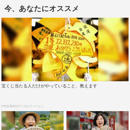
今、あなたにオススメ
仕事に向き合うこの姿勢の原点には、デビュー前の苦い
記憶があった。「後輩が先にデビューしたときは精神的に
も結構しんどかった。でも結果、それがバネになって腐ら
ずにできた。さらに火が付いた」と当時を振り返る。
北山宏光は主演舞台に挑んでいた。演じたのは、仮想空
間で起きる犯罪を取り締まる捜査官という難しい役。共演
のベテラン俳優たちの胸を借り、一つ一つのせりふを納得
いくまで議論する。
宝くじ当たる人だけがやっていること、教えます
グループであることを何よりも大切にする北山は「個人
の仕事もグループがないとできないし、最終的にはグルー
プのためにやっている感がある」と話す。「何でもない7
PR(合同会社デジタルファーム )
人で、どうやったら人気になるかなって考えてCDデビュ
ーできて、東京ドームでできるようになって、バラエティ
もみんなでやってて。めっちゃやりがいあるじゃん」と7