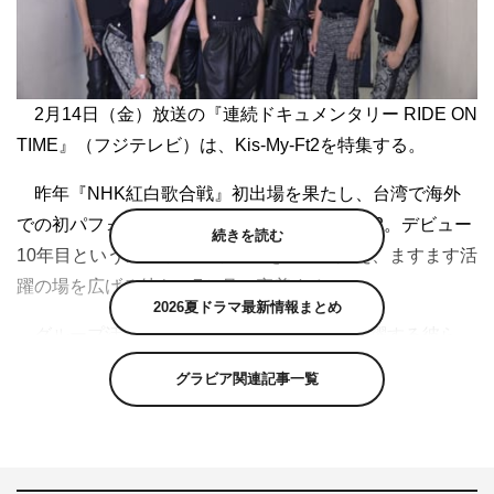
2月14日（金）放送の『連続ドキュメンタリー RIDE ON
TIME』（フジテレビ）は、Kis-My-Ft2を特集する。
昨年『NHK紅白歌合戦』初出場を果たし、台湾で海外
での初パフォーマンスを成し遂げたKis-My-Ft2。デビュー
続きを読む
10年目というメモリアルイヤーを目前に控え、ますます活
躍の場を広げる彼らの7か月に密着する。
2026夏ドラマ最新情報まとめ
グループ活動のみならず、俳優としても活躍する彼ら。
昨年12月、連続ドラマでフレンチレストランの若き料理人
グラビア関連記事一覧
を演じる玉森裕太に密着。小道具の野菜の箱を待ち時間も
ひたすらに抱え続ける玉森は「小道具も自分の芝居のアイ
テム。小道具から離れたくないという感覚なのかな」と話
す。