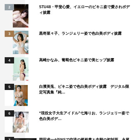
千賀健永
宮田俊哉
横尾渉
STU48・甲斐心愛、イエローのビキニ姿で愛されボデ
2
ィ披露
玉森裕太
藤ヶ谷太輔
黒嵜菜々子、ランジェリー姿で色白美ボディ披露
3
高崎かなみ、葡萄色ビキニ姿で美ヒップ披露
4
白濱美兎、ビキニ姿で色白美ボディ披露 デジタル限
5
定写真集『純…
“現役女子大生アイドル”七海りお、ランジェリー姿で
6
色白美ボデ…
岡田准一がSNSで交流の梶裕貴と念願の初対面 永尾