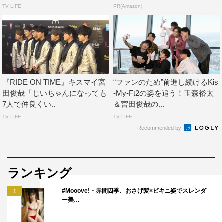
TV LIFE
PR(Amazon)
Kis-My-Ft2（北山宏光、千賀健永、宮田俊哉、横尾渉、藤
ヶ谷太輔、玉森裕太、二階堂高嗣）
ナレーション：風間俊介
メインテーマ：山下達郎『RIDE ON TIME（2018 NEW
VOCAL VERSION）』
『RIDE ON TIME』キスマイ宮
“ファンのため”前進し続けるKis
田俊哉「じいちゃんになっても
-My-Ft2の姿を追う！玉森裕太
番組公式HP：
https://www.fujitv.co.jp/RIDEONTIME/
7人で仲良くい...
＆宮田俊哉の...
TV LIFE
TV LIFE
©フジテレビ
Recommended by
ランキング
#Mooove!・赤間四季、おさげ髪×ビキニ姿でスレンダ
1
ー美…
Kis-My-Ft2
二階堂高嗣
北山宏光