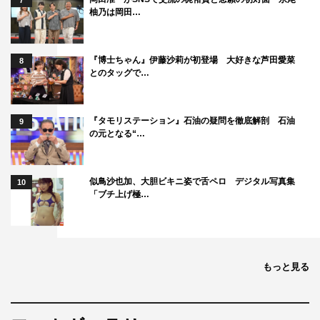
7
柚乃は岡田…
『博士ちゃん』伊藤沙莉が初登場 大好きな芦田愛菜
8
とのタッグで…
『タモリステーション』石油の疑問を徹底解剖 石油
9
の元となる“…
似鳥沙也加、大胆ビキニ姿で舌ペロ デジタル写真集
10
「ブチ上げ極…
もっと見る