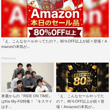
藤ヶ谷はグループについて「王道のジャニーズで全員が
王子様みたいな、そんなグループでもないですし」と語
る。デビュー以来バラエティ番組で地道に人気を獲得して
きた7人。
横尾渉、宮田俊哉、二階堂高嗣、千賀健永は「舞祭組」
「え、こんなセールやってたの？」80％OFF以上が続々登場！A
mazonの本気が...
という異色のユニットを組み、知名度を上げてきた。決し
てアイドルの王道をたどってきたわけではない7人は何を
PR(Amazon)
思い、ここまで歩んできたのか？北山いわく「何でもない
7人」が次に見据える未来はどんな景色なのか。7人のリア
ルを描き出す。
『連続ドキュメンタリー RIDE ON TIME』
フジテレビ（関東ローカル）
来週からの『RIDE ON TIME』
「え、こんなセールやってた
毎週（金）深0時55分～1時25分
はKis-My-Ft2特集！「キスマイ
の？」80％OFF以上が続々登
はす...
場！Amazonの本気が...
テーマ：「Kis-My-Ft2～10年目への飛躍～」