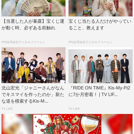
人の歩んだ歴史を語る。
藤ヶ谷太輔は初めてのミュージカルに挑んだ。多くの女
【当選した人が暴露】宝くじ運
宝くじ当たる人だけがやってい
性を魅了する男が真実の愛を知る物語で、主人公ドン・ジ
が動く時、必ずある前触れ
ること、教えます
ュアンを演じる。ミュージカル独特の発声を一から学ぶ藤
PR(合同会社デジタルファーム )
PR(合同会社デジタルファーム )
ヶ谷。さらに、フラメンコにも挑まなくてはならない。
藤ヶ谷は「全部が難しい、初めてなので」と厳しい稽古
を重ねる。迎えた千秋楽のカーテンコール、藤ヶ谷は観客
の前で感極まって涙をこぼした。この舞台が始まる前に大
切な人を亡くしていた。「ジャニーさんはミュージカルが
北山宏光「ジャニーさんがなん
『RIDE ON TIME』Kis-My-Ft2
大好きだったから。亡くなってしまったのが稽古期間でど
でキスマイを作ったのか」新た
に7か月密着！ | TV LIF...
うしようかなと思ったけど、ジャニーさんはよく“Show
な道を模索するKis-M...
must go on”と言っていたので、何とか全公演走り抜くこ
TV LIFE
TV LIFE
とができた」「怖かったですね。でもジャニーさんが見守
ってくれているんだろうなってずっと思っていたので。耐
えて耐えて逃げずに挑戦してよかった」と語った。