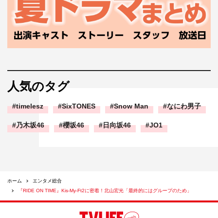
人気のタグ
timelesz
SixTONES
Snow Man
なにわ男子
乃木坂46
櫻坂46
日向坂46
JO1
ホーム
エンタメ総合
『RIDE ON TIME』Kis-My-Ft2に密着！北山宏光「最終的にはグループのため」