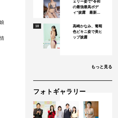
ェリー姿で“令和
の最強最高ボデ
ィ”披露 最新…
娘
高崎かなみ、葡萄
10
色ビキニ姿で美ヒ
ップ披露
情
もっと見る
フォトギャラリー