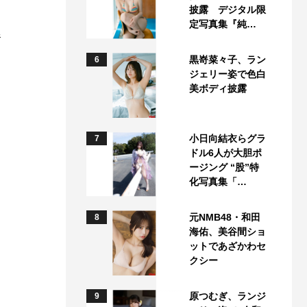
披露 デジタル限
定写真集『純…
橋
黒嵜菜々子、ラン
6
ジェリー姿で色白
美ボディ披露
小日向結衣らグラ
7
ドル6人が大胆ポ
ージング “股”特
化写真集「…
元NMB48・和田
8
海佑、美谷間ショ
ットであざかわセ
クシー
原つむぎ、ランジ
9