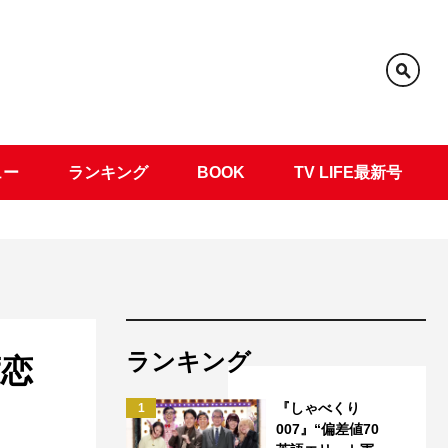
ュー
ランキング
BOOK
TV LIFE最新号
ランキング
度恋
『しゃべくり
1
007』“偏差値70