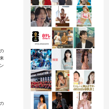
の
来
ン
の