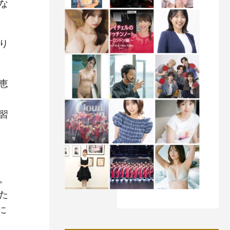
な
り
恵
習
。
た
に