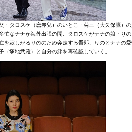
父・タロスケ（麿赤兒）のいとこ・菊三（大久保鷹）の
多忙なナナが海外出張の間、タロスケがナナの娘・りの
在を寂しがるりののため奔走する吾郎、りのとナナの愛
子（塚地武雅）と自分の絆を再確認していく。