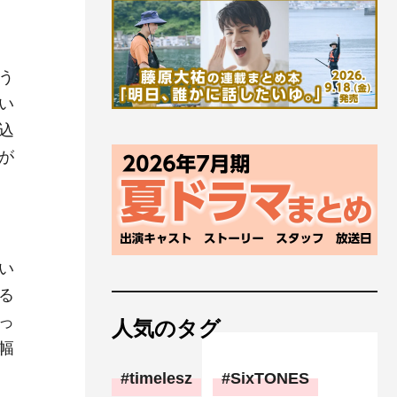
う
い
込
が
い
る
っ
人気のタグ
幅
timelesz
SixTONES