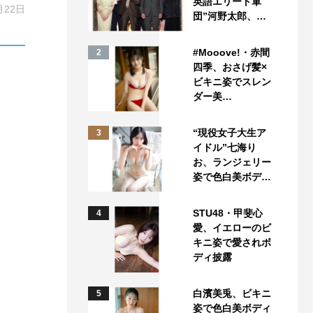
英語エリート軍
月22日
団”河野太郎、…
#Mooove!・赤間
2
四季、おさげ髪×
ビキニ姿でスレン
ダー美…
“現役女子大生ア
3
イドル”七海り
お、ランジェリー
姿で色白美ボデ…
STU48・甲斐心
4
愛、イエローのビ
キニ姿で愛されボ
ディ披露
白濱美兎、ビキニ
5
姿で色白美ボディ