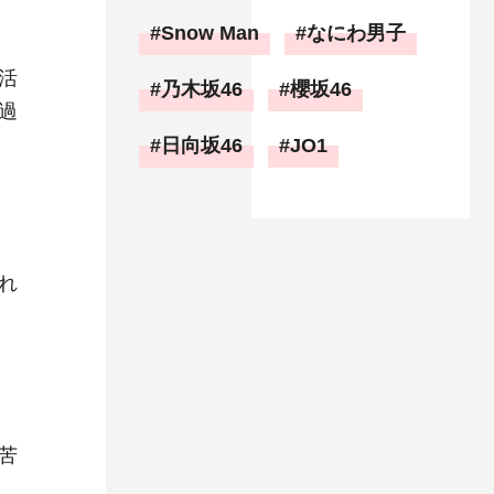
Snow Man
なにわ男子
活
乃木坂46
櫻坂46
過
日向坂46
JO1
」
れ
苦