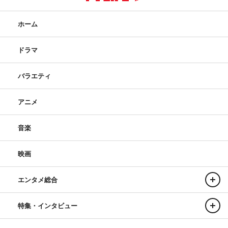
＜伊東四朗 コメント＞
ホーム
続編もののドラマに出演させていただくのは初めての経験
なので、出演が決まった時は嬉しかったですし、純粋に楽
ドラマ
しみです。篠原さんや小泉さんなどお久しぶりの方もいれ
ば、はじめましての方もいらっしゃいますが、楽しみなが
バラエティ
ら演じられたらと思っています。私が演じる宮部は大胆な
発言が多い社長役なので、視聴者の方々には、嫌われた
アニメ
り、時には共感したりしながら見ていただきたいです。
音楽
映画
エンタメ総合
中村海人
吉谷彩子
塚地武雅
特集・インタビュー
山本舞香
杉野遥亮