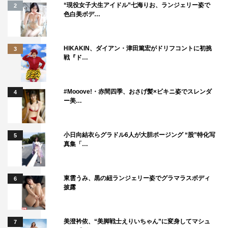
“現役女子大生アイドル”七海りお、ランジェリー姿で
2
色白美ボデ…
HIKAKIN、ダイアン・津田篤宏がドリフコントに初挑
3
戦『ド…
#Mooove!・赤間四季、おさげ髪×ビキニ姿でスレンダ
4
ー美…
吉谷彩子
＜吉谷彩子 コメント＞
小日向結衣らグラドル6人が大胆ポージング “股”特化写
5
真集「…
高校生の頃に見ていたドラマでしたし、私にとって「強く
て」「憧れる」スーパーウーマンとの初めての出会いが大
前春子だったので、出演できること、共演できることが、
東雲うみ、黒の紐ランジェリー姿でグラマラスボディ
6
披露
言葉で絶対に伝わらないくらいにうれしく、光栄な事で
す。一方で、とても話題な作品だからこそ、視聴者の方々
の期待に応えられるか…という緊張感もあります。私が演
美澄衿依、“美脚戦士えりいちゃん”に変身してマシュ
7