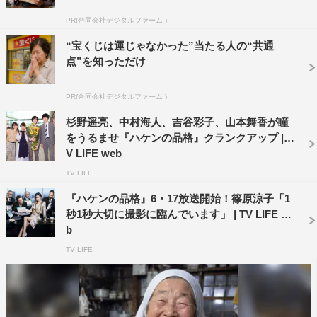
良い男・宇野一平役。
PR(合同会社デジタルファーム )
そして、ジャニーズJr.内ユニットTravis Japanのメンバー
“宝くじは運じゃなかった”当たる人の“共通
で、今作が連続ドラマ初レギュラーとなる中村海人は、趣
点”を知っただけ
味はSNSと株式投資で起業家セミナーなどにも通う“意識
高い系”の新入社員・三田貴士役に。ベテラン俳優・伊東
PR(合同会社デジタルファーム )
四朗は、一見人当たりが良いが実は「社員ファースト」の
杉野遥亮、中村海人、吉谷彩子、山本舞香が瞳
ハケン嫌いなS&F新社長・宮部蓮三を演じる。
をうるませ『ハケンの品格』クランクアップ | T
V LIFE web
『ハケンの品格』
TV LIFE
日本テレビ系
『ハケンの品格』6・17放送開始！篠原涼子「1
4月15日（水）スタート 毎週水曜 後10・00～
秒1秒大切に撮影に臨んでいます」 | TV LIFE we
出演：篠原涼子、小泉孝太郎、杉野遥亮、吉谷彩子、山本
b
舞香、
TV LIFE
中村海人（Travis Japan）、塚地武雅、伊東四朗ほか
脚本：中園ミホほか