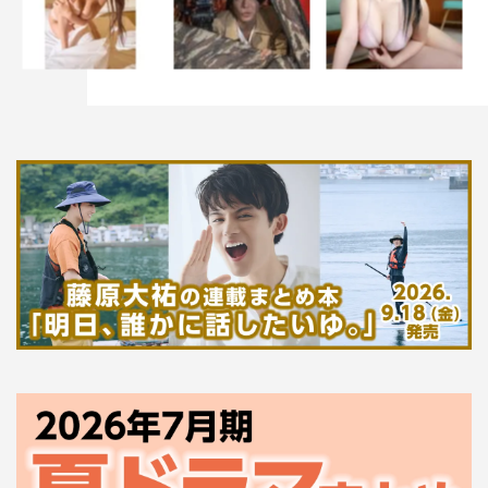
塚地武雅
＜塚地武雅 コメント
＞
視聴者として楽しんでいた作品に参加できるのはとても嬉
しいですが、その反面プレッシャーもあります…。ただ、
僕が演じる宇野は「大前春子がスーパーハケンだと知らな
い」役なので、気負わず新鮮な気持ちで演じたいです。前
作を知っている視聴者には、僕の大前さんに対する態度
に、「おい、宇野！相手を誰だと思ってる！」と突っ込ん
でもらいつつ、初めて見る方々にとっては一番視聴者に近
い視点の存在でいられればと思ってます。