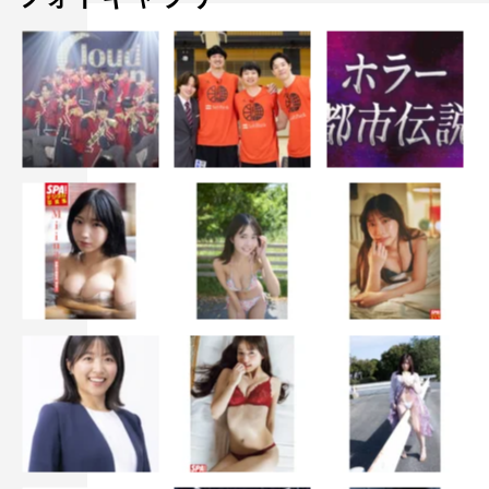
山本舞香
＜山本舞香 コメント＞
13年ぶりに復活する、期待が高い作品に出演できることは
とても光栄です。ドラマのテーマでもあり、私が演じさせ
ていただく小夏の「派遣社員」という仕事、立場は分から
ないことも多いですが、演じながら学び、理解を深めてい
けたらと思っています。多くの先輩方との現場で不安や緊
張もありますが、視聴者の方に共感してもらえるような目
線で、一生懸命演じさせていただきたいです。