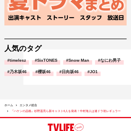
人気のタグ
timelesz
SixTONES
Snow Man
なにわ男子
乃木坂46
櫻坂46
日向坂46
JO1
ホーム
エンタメ総合
『ハケンの品格』杉野遥亮ら新キャスト6人を発表！中村海人は連ドラ初レギュラー
伊東四朗