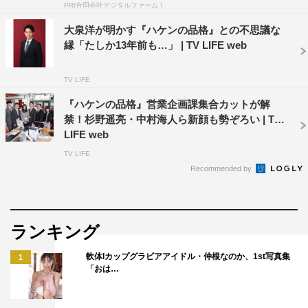
PR(合同会社デジタルファーム )
井手裕太郎を演じます。杉野遥亮です。『ハケンの品格』
大泉洋が明かす『ハケンの品格』との不思議な
は母親が目を輝かせながら観ていたドラマ。その横でちょ
縁「たしか13年前も…」 | TV LIFE web
こんと座っていた僕が、その世界に入る事。憧れの上司・
大前春子さんと一緒に働けるかもしれない事に胸の高鳴り
TV LIFE
が止まりません。と同時に、僕と同世代の社会人の方が考
『ハケンの品格』営業企画課集合カットが解
え、今感じている事を「伝えたい」と強く思ってます。こ
禁！杉野遥亮・中村海人ら新顔も勢ぞろい | TV
のドラマにより心が動いて行動する、ほんの少しのキッカ
LIFE web
ケになれるよう頑張ります。
TV LIFE
Recommended by
ランキング
軟体Iカップグラビアアイドル・仲根なのか、1st写真集
1
「おは…