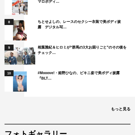
じる亜紀は中々自分の事を上手く口に出せない子で、きっ
マロボディ…
と共感してくれる人も多いと思うので、できる限り精いっ
ぱい演じさせていただきたいです。
ちとせよしの、レースのセクシー衣装で美ボディ披
8
露 デジタル写…
相葉雅紀＆ヒロミが“群馬の3大お困りごと”のその後を
9
チェック…
#Mooove!・姫野ひなの、ビキニ姿で美ボディ披露
10
『BLT…
もっと見る
フォトギャラリー