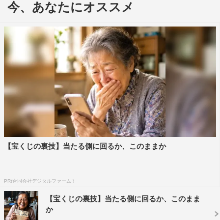
今、あなたにオススメ
©NTV
4月期スタートの篠原涼子主演ドラマ『ハケンの品格』
（日本テレビ系）の新キャスト6人が発表された。
主演の篠原と小泉孝太郎に続いて発表されたのは、杉野遥
亮、吉谷彩子、山本舞香、塚地武雅、中村海人、伊東四朗
の6人。
杉野遥亮演じる井手裕太郎は、親戚のツテでS&Fにコネ入
社した新入社員。「ビズリーチ」のCMでも話題の吉谷
は、過去のつらい体験がトラウマで契約更新のたびにおび
【宝くじの裏技】当たる側に回るか、このままか
える中堅ハケン・福岡亜紀を演じる。
ドラマや映画などマルチな活躍を見せる女優・山本舞香
PR(合同会社デジタルファーム )
は、就活で大手企業を受けるも全て不合格でハケンの道を
選んだ新卒の派遣社員・千葉小夏役。塚地武雅はS&F営業
【宝くじの裏技】当たる側に回るか、このまま
か
事業部・部長で、春子（篠原）とは真逆なとにかく調子が