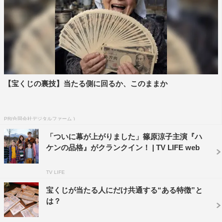
【宝くじの裏技】当たる側に回るか、このままか
PR(合同会社デジタルファーム )
「ついに幕が上がりました」篠原涼子主演『ハ
ケンの品格』がクランクイン！ | TV LIFE web
TV LIFE
宝くじが当たる人にだけ共通する“ある特徴”と
は？
杉野遥亮
＜杉野遥亮 コメント＞