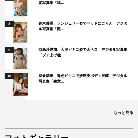
定写真集『純…
鈴木優香、ランジェリー姿でベッドにごろん デジタ
8
ル写真集「艶…
似鳥沙也加、大胆ビキニ姿で舌ペロ デジタル写真集
9
「ブチ上げ極…
麻倉瑞季、春色ビキニで妖艶美ボディ披露 デジタル
10
写真集「生意…
もっと見る