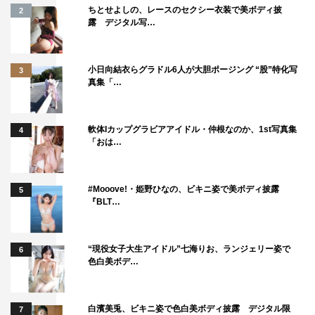
購入先URL：
ちとせよしの、レースのセクシー衣装で美ボディ披
2
露 デジタル写…
https://www.shogakukan.co.jp/books/09d08436
小日向結衣らグラドル6人が大胆ポージング “股”特化写
3
真集「…
軟体Iカップグラビアアイドル・仲根なのか、1st写真集
4
「おは…
#Mooove!・姫野ひなの、ビキニ姿で美ボディ披露
5
『BLT…
“現役女子大生アイドル”七海りお、ランジェリー姿で
6
色白美ボデ…
白濱美兎、ビキニ姿で色白美ボディ披露 デジタル限
7