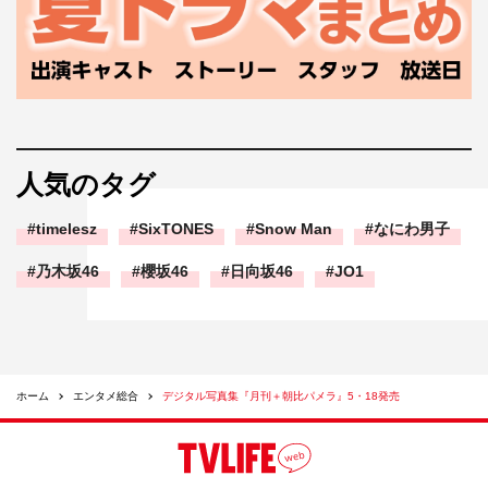
人気のタグ
timelesz
SixTONES
Snow Man
なにわ男子
乃木坂46
櫻坂46
日向坂46
JO1
ホーム
エンタメ総合
デジタル写真集『月刊＋朝比パメラ』5・18発売