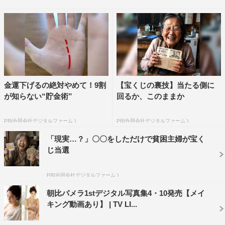
朝比パメラのデジタル写真集『月刊＋（プラス）朝比パ
メラ』（小学館）が5月18日（月）に発売される。
本作は“DMM電子書籍”の写真集ランキングで1位に輝い
たファースト写真集「デジタル原色美女図鑑 朝比パメラ
甘い蜜のように」（文藝春秋）に続く電子版リリース最新
作。
金運下げるの絶対やめて！9割
【宝くじの裏技】当たる側に
が知らない“貯金術”
回るか、このままか
【写真】『月刊＋朝比パメラ』モチモチの美バストくっき
り妖艶ショット
PR(合同会社デジタルファーム )
PR(合同会社デジタルファーム )
「現実…？」〇〇をしただけで貧困主婦が宝く
写真集では、朝比がさまざまなシチュエーションで、ふ
じ当選
わふわモチモチのバストや極上のヒップラインも惜しげな
く披露。バスト91、ウエスト59、ヒップ91の“エモボデ
PR(合同会社デジタルファーム )
ィ”を維持するため、フィットネスにも力を入れている彼
朝比パメラ1stデジタル写真集4・10発売【メイ
女ならではの、女性が憧れるスタイルは必見だ。
キング動画あり】 | TV LI...
【写真】『月刊＋朝比パメラ』ヒップラインが映えるモノ