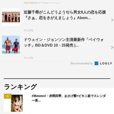
160cm。カナダと日本のハーフ。
PR(合同会社デジタルファーム )
2016年『今夜くらべてみました』（日本テレビ系）で
近藤千尋がこんどうようぢら男女8人の恋を応援
「女子校育ちのお嬢様」として紹介される。情報番組
『さぁ、恋をきがえましょう』Abem...
『PON！』水曜日お天気お姉さんのほか、ドラマ『5時か
TV LIFE
ら9時まで』『ディア・シスター』にも出演。ダイビング
インストラクター、美容師免許、ネイリスト検定、エステ
ドウェイン・ジョンソン主演最新作「ベイウォ
ッチ」BD＆DVD 10・25発売 |...
ティシャン検定などさまざまな資格を保有しており、自他
共に認める多趣味。潜水、ヘアメイクが得意でアニメ鑑
TV LIFE
賞、マンガ、乗馬が好き。猫を飼っている。
Recommended by
Instagramアカウント：＠pamypamypamy
Twitterアカウント：＠pamisaki
アメーバブログ：
ランキング
https://ameblo.jp/pamelumi/
#Mooove!・赤間四季、おさげ髪×ビキニ姿でスレンダ
「月刊＋（プラス）朝比パメラ」
1
ー美…
価格：900円（税抜）
配信開始日：5月18日（月）