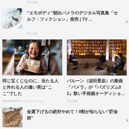
TV LIFE
クロランジェリーショット
“エモボディ”朝比パメラのデジタル写真集「セ
なお、6月末には次のデジタル写真集が光文社よりリリ
ルフ・フィクション」発売 | TV ...
ースされることが決定している。
TV LIFE
同じ宝くじなのに、当たる人
バルーン（須田景凪）の新曲
と外れる人の違い実は“こ
「パメラ」が『バズリズム0
こ”でした
2』歌い手発掘オーディショ
ン...
PR(合同会社デジタルファーム )
TV LIFE
朝比パメラ
金運下げるの絶対やめて！9割が知らない“貯金
＜朝比パメラ プロフィール＞
術”
1991年10月20日生まれ。ニューヨーク出身。身長