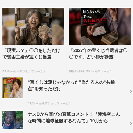
ナスDの大冒険TV【南米アマゾン部族4時間30分SP】」
ABEMAビデオにて配信中
出演：友寄隆英 U字工事
https://abema.tv/video/title/88-94
『ナスDの大冒険TV』
テレビ朝日 毎週（水）深2・21～ ※次回は6月3日
「現実…？」〇〇をしただけ
「2027年の宝くじ当選者は〇
で貧困主婦が宝くじ当選
〇です」占い師が暴露
（水）放送
出演：友寄隆英（テレビ朝日ディレクター）、大谷映芳
PR(合同会社デジタルファーム )
PR(合同会社デジタルファーム )
（アルピニスト、元テレビ朝日ディレクター）
“宝くじは運じゃなかった”当たる人の“共通
https://www.tv-asahi.co.jp/bigadventure/#/
点”を知っただけ
©tv asahi
PR(合同会社デジタルファーム )
ナスDから喜びの直筆コメント！『陸海空こん
な時間に地球征服するなんて』10月から...