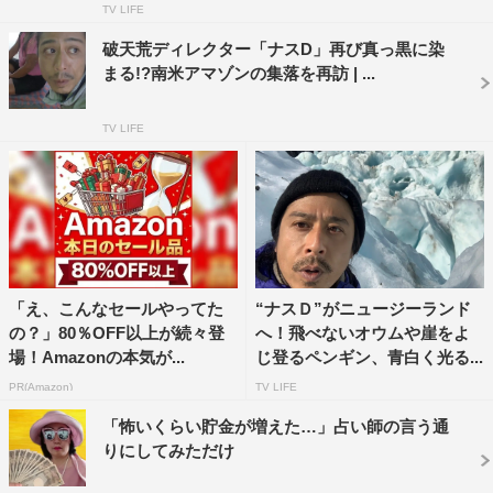
TV LIFE
破天荒ディレクター「ナスD」再び真っ黒に染
まる!?南米アマゾンの集落を再訪 | ...
TV LIFE
「え、こんなセールやってた
“ナスＤ”がニュージーランド
の？」80％OFF以上が続々登
へ！飛べないオウムや崖をよ
場！Amazonの本気が...
じ登るペンギン、青白く光る...
PR(Amazon)
TV LIFE
「怖いくらい貯金が増えた…」占い師の言う通
りにしてみただけ