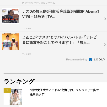
PR(合同会社デジタルファーム )
ナスDの無人島0円生活 完全版6時間SP AbemaT
Vで9・16放送 | TV...
TV LIFE
よゐこが“ナスD”とサバイバルバトル「テレビ
界に激震を起こしてやります！」『無人...
TV LIFE
Recommended by
ランキング
“現役女子大生アイドル”七海りお、ランジェリー姿で
1
色白美ボデ…