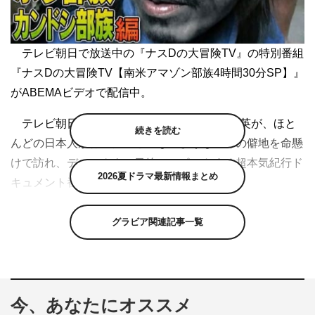
テレビ朝日で放送中の『ナスDの大冒険TV』の特別番組
『ナスDの大冒険TV【南米アマゾン部族4時間30分SP】』
がABEMAビデオで配信中。
テレビ朝日の社員である“ナスD”こと友寄隆英が、ほと
続きを読む
んどの日本人が行ったことのないような世界の僻地を命懸
けで訪れ、ディレクター目線でレポートする超本気紀行ド
2026夏ドラマ最新情報まとめ
キュメント番組『ナスDの大冒険TV』。
ABEMAの開局4周年を記念して、友寄が“ナスD”と呼ば
グラビア関連記事一覧
れることになった『陸海空』シリーズの中から、U字工事
と共に南米アマゾンの集落を訪れ、そのガチっぷりが大反
響を呼んだ回を特別編集版として放送する。
今、あなたにオススメ
「ABEMA開局4周年記念！