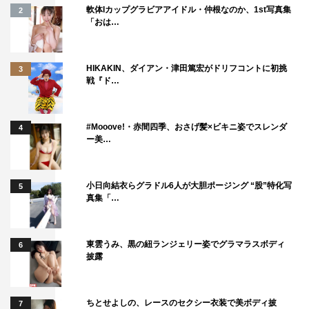
軟体Iカップグラビアアイドル・仲根なのか、1st写真集
2
「おは…
HIKAKIN、ダイアン・津田篤宏がドリフコントに初挑
3
戦『ド…
#Mooove!・赤間四季、おさげ髪×ビキニ姿でスレンダ
4
ー美…
小日向結衣らグラドル6人が大胆ポージング “股”特化写
5
真集「…
東雲うみ、黒の紐ランジェリー姿でグラマラスボディ
6
披露
ちとせよしの、レースのセクシー衣装で美ボディ披
7