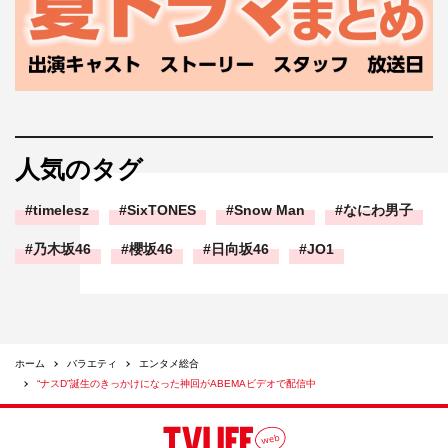
人気のタグ
timelesz
SixTONES
Snow Man
なにわ男子
乃木坂46
櫻坂46
日向坂46
JO1
ホーム
バラエティ
エンタメ総合
“ナスD”誕生のきっかけになった神回がABEMAビデオで配信中