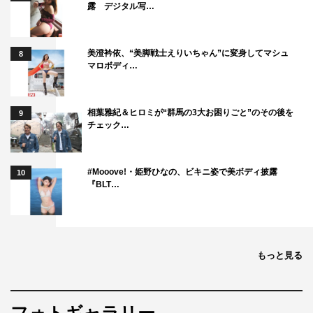
露 デジタル写…
美澄衿依、“美脚戦士えりいちゃん”に変身してマシュ
8
マロボディ…
相葉雅紀＆ヒロミが“群馬の3大お困りごと”のその後を
9
チェック…
#Mooove!・姫野ひなの、ビキニ姿で美ボディ披露
10
『BLT…
もっと見る