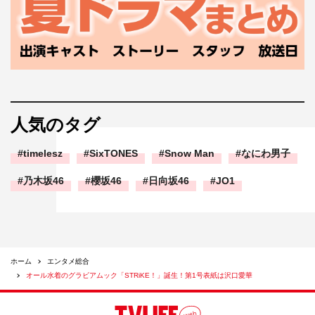
人気のタグ
timelesz
SixTONES
Snow Man
なにわ男子
乃木坂46
櫻坂46
日向坂46
JO1
ホーム
エンタメ総合
オール水着のグラビアムック「STRiKE！」誕生！第1号表紙は沢口愛華