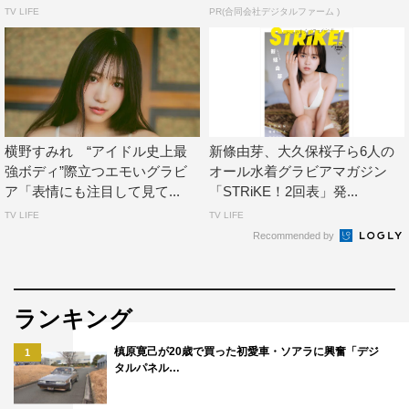
TV LIFE
PR(合同会社デジタルファーム )
横野すみれ “アイドル史上最
新條由芽、大久保桜子ら6人の
強ボディ”際立つエモいグラビ
オール水着グラビアマガジン
ア「表情にも注目して見て...
「STRiKE！2回表」発...
TV LIFE
TV LIFE
Recommended by
ランキング
槙原寛己が20歳で買った初愛車・ソアラに興奮「デジ
1
タルパネル…