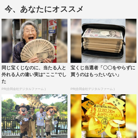
今、あなたにオススメ
ナショナルジオグラフィック作品『Magic of Disney’s
Animal Kingdom ディズニー･アニマルキングダムの魔法』
がディズニープラスで日本初独占配信中。
本作は、アメリカ・フロリダ州のウォルト・ディズニー・
ワールド・リゾートにある自然や動物、冒険をテーマとし
同じ宝くじなのに、当たる人と
宝くじ当選者「〇〇をやらずに
た世界最大のディズニー・テーマパーク「ディズニー・ア
外れる人の違い実は“ここ”でし
買うのはもったいない」
ニマルキングダム」と、「エプコット」のアトラクショ
た
ン“シー・ウィズ・ニモ＆フレンズ”の裏側に密着したドキ
PR(合同会社デジタルファーム )
PR(合同会社デジタルファーム )
ュメンタリー・シリーズ。
動物飼育のエキスパートである飼育員や獣医たちがガイド
となり、彼らの動物への愛情や、パーク内に生息する赤ち
ゃんゴリラのグレース、キリンのケニヤ、カバのガスの様
子を映像やインタビューを通して紹介していく。