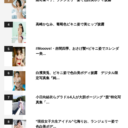
3
高崎かなみ、葡萄色ビキニ姿で美ヒップ披露
4
#Mooove!・赤間四季、おさげ髪×ビキニ姿でスレンダ
5
ー美…
白濱美兎、ビキニ姿で色白美ボディ披露 デジタル限
6
定写真集『純…
番組情報
小日向結衣らグラドル6人が大胆ポージング “股”特化写
7
真集「…
『Magic of Disney’s Animal Kingdom ディズニー・アニマ
ルキングダムの魔法』（全8話）
“現役女子大生アイドル”七海りお、ランジェリー姿で
8
ディズニープラス
色白美ボデ…