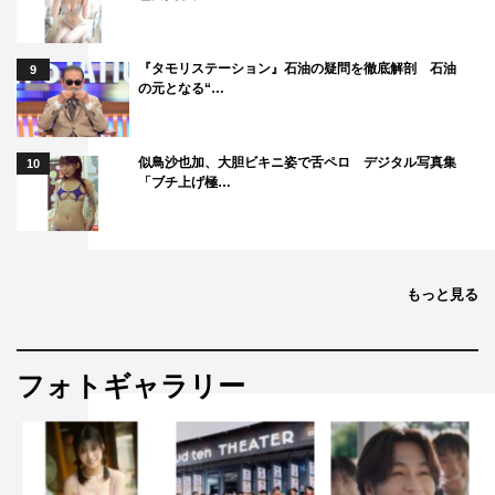
配信中
公式サイト：
https://disneyplus.jp/
『タモリステーション』石油の疑問を徹底解剖 石油
9
の元となる“…
©2020 Disney and its related entities
©Disney
似鳥沙也加、大胆ビキニ姿で舌ペロ デジタル写真集
10
「ブチ上げ極…
もっと見る
フォトギャラリー