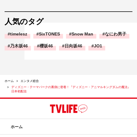
人気のタグ
timelesz
SixTONES
Snow Man
なにわ男子
乃木坂46
櫻坂46
日向坂46
JO1
ホーム
エンタメ総合
ディズニー・テーマパークの裏側に密着！『ディズニー・アニマルキングダムの魔法』
日本初配信
ホーム