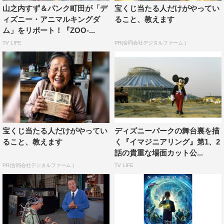
山之内すず＆パンク町田が「デ
宝くじ当たる人だけがやってい
本作の撮影では、GoPro社特製の防水装置、5.5メートル
ィズニー・アニマルキングダ
ること、教えます
のクレーン、水中カメラシステムなどを使用。最先端の技
ム」をリポート！『ZOO-...
術で各パークの隅々まで入りこみ、動物の飼育、手術、パ
TV LIFE
PR(合同会社デジタルファーム )
ークのオペレーションやイマジニアリングまで細部を映し
出して、アニマルキングダムの魔法に迫っている。
また、ナレーションを「アナと雪の女王」オラフ役でおな
じみのジョシュ・ギャッドが担当し、『ディズニー･アニ
マルキングダムの魔法』のオペレーションやイマジニアリ
宝くじ当たる人だけがやってい
ディズニーパークの舞台裏を描
ングについても明かしていく。
ること、教えます
く『イマジニアリング』第1、2
話の貴重な場面カット公...
ジョシュ・ギャッドは、本作について「2つの世界的に有
PR(合同会社デジタルファーム )
TV LIFE
名なパークとその動物たちの心を捉え、視聴者に直接伝え
る作品です。エピソードを重ねるごとに、私たちは動物た
ちを深く知り、ディズニーの魔法にかかります」と語り
「この究極のアドベンチャーにナレーターとして参加がで