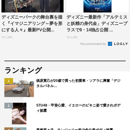
きて光栄に思います」とコメントしている。
さらに本作では、ウォルト・ディズニー・カンパニーの重
ディズニーパークの舞台裏を描
ディズニー最新作「アルテミス
要な使命のひとつである“自然の魔法を守るための取り組
く『イマジニアリング～夢を形
と妖精の身代金」ディズニープ
にする人々』最新PV公開...
ラスで8・14独占公開 ...
み”も紹介。1995年に設立されたディズニー野生保護基金
TV LIFE
TV LIFE
は、野生動物を保護し地球を守るため、地域社会と協力し
Recommended by
て活動する非営利団体へ1億ドルを支援している。
ディズニー・コンサベーション・チーム・ワイルドライフ
（Disney Conservation Team Wildlife）は、動物ケアチー
ランキング
ムと協力し、ディズニーのバックステージやパーク以外の
槙原寛己が20歳で買った初愛車・ソアラに興奮「デジ
1
場所でも野生動物を保護するためのプログラムを提供し、
タルパネル…
世界中の人々が日常的な行動を通じて地球を大切にするこ
とを提唱している。
STU48・甲斐心愛、イエローのビキニ姿で愛されボデ
2
ィ披露
黒嵜菜々子、ランジェリー姿で色白美ボディ披露