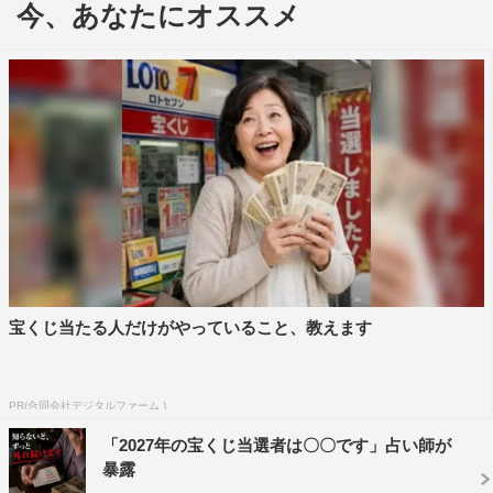
今、あなたにオススメ
戦」でのリベンジを宣言し、会場を沸かせた。
宝くじ当たる人だけがやっていること、教えます
PR(合同会社デジタルファーム )
「2027年の宝くじ当選者は〇〇です」占い師が
暴露