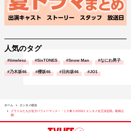
人気のタグ
timelesz
SixTONES
Snow Man
なにわ男子
乃木坂46
櫻坂46
日向坂46
JO1
ホーム
エンタメ総合
グラドルたちが全力パフォーマンス！「ミス東スポ2021 エンタメ女王決定戦」動画公
開