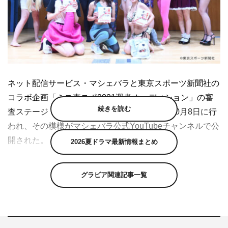
ネット配信サービス・マシェバラと東京スポーツ新聞社の
コラボ企画「ミス東スポ2021選考オーディション」の審
続きを読む
査ステージ「発掘！エンタメ女王決定戦」が10月8日に行
われ、その模様がマシェバラ公式YouTubeチャンネルで公
開された。
2026夏ドラマ最新情報まとめ
イベントで見事1位に輝いた中嶋野乃は、覆面女子プロレ
グラビア関連記事一覧
スラー“なかじマスク”に扮し、マネキンと熱戦を繰り広げ
た。覆面レスラーでありながらデビュー戦早々に素顔がさ
らされ、正体が中嶋野乃だと判明するストーリー。試合に
は敗れたが、12月に行われる「第2回 エンタメ女王決定