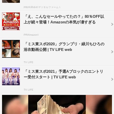
PR(合同会社デジタルファーム )
「え、こんなセールやってたの？」80％OFF以
上が続々登場！Amazonの本気が凄すぎる
第2位に選ばれた山野さとみのパフォーマンスは、「フラ
PR(Amazon)
フープを回しながら声まね朗読をする」という器用なも
「ミス東スポ2020」グランプリ・緑川ちひろの
の。最後は衣装を脱ぎ捨て、水着姿を披露した。
浴衣動画公開 | TV LIFE web
TV LIFE
「ミス東スポ2021」予選Aブロックのエントリ
ー受付スタート | TV LIFE web
TV LIFE