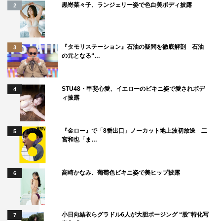
黒嵜菜々子、ランジェリー姿で色白美ボディ披露
2
『タモリステーション』石油の疑問を徹底解剖 石油
3
の元となる“…
STU48・甲斐心愛、イエローのビキニ姿で愛されボデ
4
ィ披露
『金ロー』で「8番出口」ノーカット地上波初放送 二
5
宮和也「ま…
なお、動画には前年度「ミス東スポ2020」に選ばれた緑
川ちひろ、川瀬杏南、枢木むつの水着ランウェイも収録さ
高崎かなみ、葡萄色ビキニ姿で美ヒップ披露
6
れている。
「ミス東スポ2021 第1回 発掘！エンタメ女王決定
戦」
小日向結衣らグラドル6人が大胆ポージング “股”特化写
7