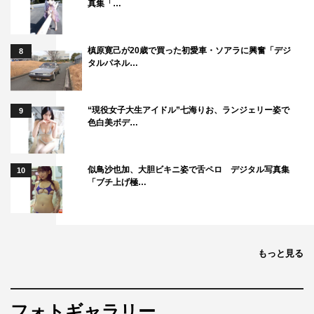
真集「…
槙原寛己が20歳で買った初愛車・ソアラに興奮「デジ
8
タルパネル…
“現役女子大生アイドル”七海りお、ランジェリー姿で
9
色白美ボデ…
似鳥沙也加、大胆ビキニ姿で舌ペロ デジタル写真集
10
「ブチ上げ極…
もっと見る
マシェバラ公式サイト：
https://www.mache.tv/
フォトギャラリー