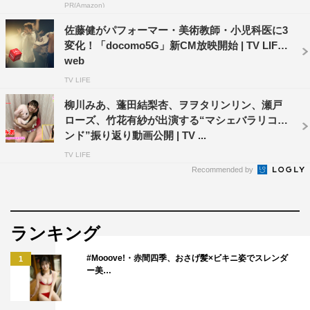
った。
PR(Amazon)
佐藤健がパフォーマー・美術教師・小児科医に3
＜演目＞
変化！「docomo5G」新CM放映開始 | TV LIFE
雛田唯以：バニーガール姿でジャグリング
web
天使ころ：アーティスティックなダンスパフォーマンス
TV LIFE
瀬川あいり：全身タイツで1分間、お尻で風船割り
柳川みあ、蓬田結梨杏、ヲヲタリンリン、瀬戸
石橋優香：チャイナドレスで鏡文字の五十音表を早書き
ローズ、竹花有紗が出演する“マシェバラリコメ
ツジルイス：バニーガール姿で“種も仕掛けもよく分かる
ンド”振り返り動画公開 | TV ...
マジック”
TV LIFE
星奈美紗希：1レース分のボートレース実況
Recommended by
杏戸園佳：ダンサーの経歴を活かしたダンスパフォーマン
ス
森下祐希：ミニスカポリス姿で高速回転後にまっすぐ歩く
ランキング
／柔軟
#Mooove!・赤間四季、おさげ髪×ビキニ姿でスレンダ
1
ねむ部長：キャリアウーマン「ねむい部長」に扮した一人
ー美…
芝居
神崎千夜：コスプレで歌唱とダンスパフォーマンス