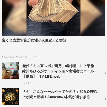
第3位の現役パティシエールアイドル・西原綾美は、フラ
ミンゴの着ぐるみ姿で自作のショートケーキの早食いを披
露した。
宝くじ当選で貧乏女性が人生変えた実話
PR(合同会社デジタルファーム )
歴代「ミス東スポ」璃乃、嶋村瞳、井上茉倫、
緑川ちひろがオーディション出場者にエール
【動画】 | TV LIFE web
TV LIFE
「え、こんなセールやってたの？」80％OFF以
また、惜しくも入選を逃したパフォーマンスも見どころ満
上が続々登場！Amazonの本気が凄すぎる
載で、司会を務めた嶋村瞳は「レベルが高い」と感想を語