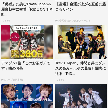
その伝説的なダンスを継承するTravis Japanが振り付けを
「虎者」に挑むTravis Japan＆
【当選】金運が上がる直前に起
屋良朝幸に密着『RIDE ON TIM
こるサイン
依頼したのが、ジャニーズ随一のパフォーマー・屋良朝
E...
幸。世界クラスのトップダンサーからも認められる存在
TV LIFE
PR(合同会社デジタルファーム )
だ。
屋良はTravis Japanについて「あいつらに関しては期待し
かない」と明言する。しかし一方で、屋良がしきりにメン
バーに伝えていたのが「踊ることを頑張りすぎないで」と
いう言葉だった。そのアドバイスの真意は、完璧なシンク
ロダンスのその先に、さらなる新境地を拓いてほしいとい
アマゾン1位「このお茶ガチで
Travis Japan、仲間と共にダン
う思いだった。
す」噂のお茶
スの高みへ…その葛藤と闘志に
迫る『RID...
イメージをシンクロさせればニュアンスの違う振りでも合
PR(ハーブ健康本舗)
TV LIFE
わせることができると、屋良はメンバーに助言してきた。
これを受けた中村は「“意思”のシンクロ。振りは違うのに
こいつらシンクロしてるじゃん、っていうのをもうひとつ
の武器にしたい」と力強く語る。