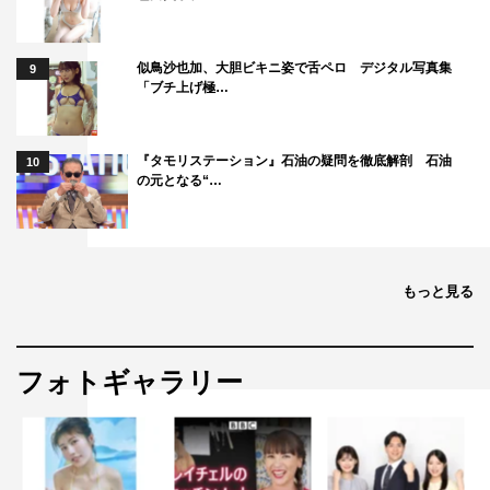
似鳥沙也加、大胆ビキニ姿で舌ペロ デジタル写真集
9
Travis Japan
七五三掛龍也
「ブチ上げ極…
中村海人
吉澤閑也
宮近海斗
『タモリステーション』石油の疑問を徹底解剖 石油
10
の元となる“…
川島如恵留
松倉海斗
松田元太
もっと見る
フォトギャラリー