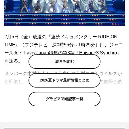
2月5日（金）放送の『連続ドキュメンタリー RIDE ON
TIME』（フジテレビ 深0時55分～1時25分）は、ジャニ
ーズJr.・Travis Japan特集の第3話「Episode3 Synchro」
を送る。
続きを読む
メンバーの中村海人が、1月半ばに新型コロナウイルスか
2026夏ドラマ最新情報まとめ
ら回復し、4週間ぶりに活動を再開させた。その復帰直後
の取材で中村は「昨年末、嵐さんのコンサートのバックで
Travis Japanが踊っていて。自分がコロナで出られなくな
グラビア関連記事一覧
ってしまった分、リハをし直さなきゃいけなくなったこと
は申し訳なかった」と療養中に感じたメンバーへの思いを
語る。