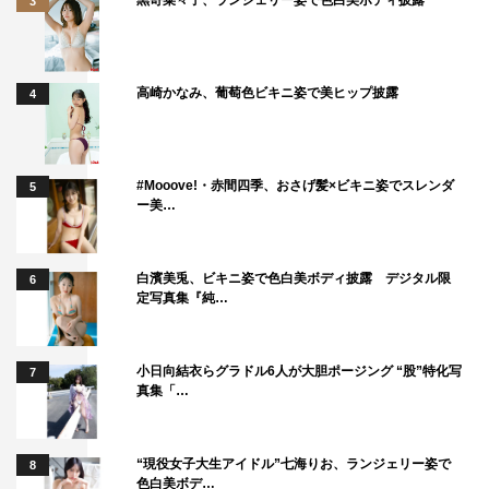
3
放送直後から独占配信（※過去話も全て配信中）
https://fod.fujitv.co.jp/s/genre/information/ser3547/
＜出演者＞
高崎かなみ、葡萄色ビキニ姿で美ヒップ披露
4
Travis Japan（宮近海斗、中村海人、七五三掛龍也、川島
如恵留、吉澤閑也、松田元太、松倉海斗）
#Mooove!・赤間四季、おさげ髪×ビキニ姿でスレンダ
5
＜ナレーション＞
ー美…
風間俊介
＜メインテーマ＞
白濱美兎、ビキニ姿で色白美ボディ披露 デジタル限
6
定写真集『純…
山下達郎『RIDE ON TIME（2018 NEW VOCAL
VERSION）』
小日向結衣らグラドル6人が大胆ポージング “股”特化写
7
©フジテレビ
真集「…
“現役女子大生アイドル”七海りお、ランジェリー姿で
8
色白美ボデ…