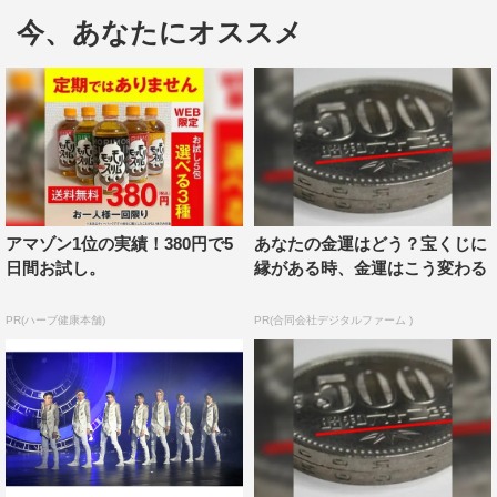
続けて、今一番何がしたいか？と問われると「みんなと踊
今、あなたにオススメ
りたい、もっと。それが楽しみ」と目を輝かせた。今回の
放送では、7人がダンスに懸ける熱量、そしてさらなる表
現の高みを目指す姿にフォーカスを当てる。
Travis Japanは、精度の高いシンクロダンスを武器にする
グループ。そんな彼らが主演を務めた舞台「虎者
NINJAPAN 2020」は2019年の初演から2年連続で全公演
アマゾン1位の実績！380円で5
あなたの金運はどう？宝くじに
即完売という快挙を成し遂げた。
日間お試し。
縁がある時、金運はこう変わる
この舞台の中でも、とりわけ圧巻と評されるのはバレエや
PR(ハーブ健康本舗)
PR(合同会社デジタルファーム )
ロボットダンスを取り入れた独創的な世界観で魅せる「千
年メドレー」。この始まりは1990年、東山紀之による披
露だった。以降も、その難易度の高さからダンス技術に長
けた者のみが踊ることを許されてきた。故にジャニーズの
ダンスナンバーの傑作と語り継がれている。