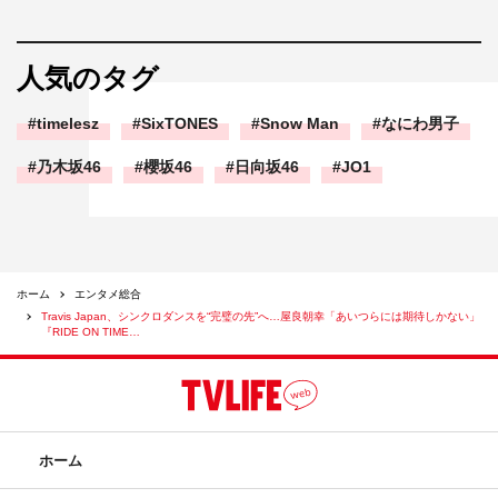
人気のタグ
timelesz
SixTONES
Snow Man
なにわ男子
乃木坂46
櫻坂46
日向坂46
JO1
ホーム
エンタメ総合
Travis Japan、シンクロダンスを“完璧の先”へ…屋良朝幸「あいつらには期待しかない」
『RIDE ON TIME…
ホーム