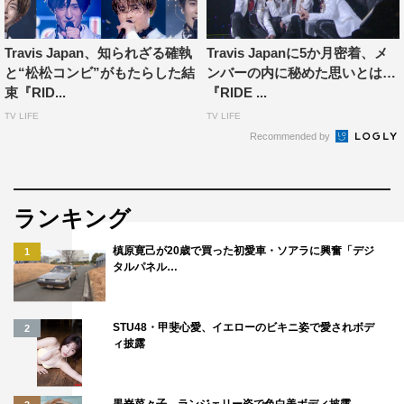
それぞれが捉えたイメージを重ね合わせた時に生まれる至
Travis Japan、知られざる確執
Travis Japanに5か月密着、メ
高のシンクロダンス。果たして彼らは、その表現に到達す
と“松松コンビ”がもたらした結
ンバーの内に秘めた思いとは…
ることができるのか。
束『RID...
『RIDE ...
TV LIFE
TV LIFE
現状に満足することなく、新たな武器を獲得しようと奮闘
Recommended by
するTravis Japanの姿を追う。
番組情報
ランキング
『連続ドキュメンタリー RIDE ON TIME』
槙原寛己が20歳で買った初愛車・ソアラに興奮「デジ
テーマ：Travis Japan ～ダンス・共鳴する７つの個性～
1
タルパネル…
Episode3 Synchro
フジテレビ（関東ローカル）
STU48・甲斐心愛、イエローのビキニ姿で愛されボデ
2
2021年2月5日（金）深0時55分～1時25分
ィ披露
FODプレミアム
黒嵜菜々子、ランジェリー姿で色白美ボディ披露