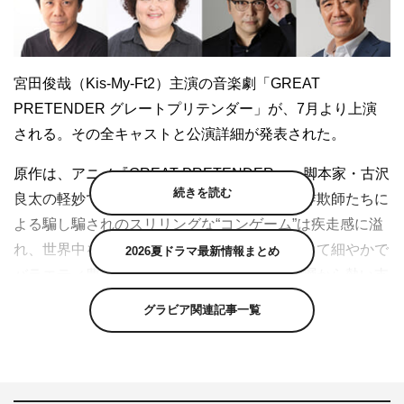
宮田俊哉（Kis-My-Ft2）主演の音楽劇「GREAT
PRETENDER グレートプリテンダー」が、7月より上演
される。その全キャストと公演詳細が発表された。
原作は、アニメ『GREAT PRETENDER』。脚本家・古沢
続きを読む
良太の軽妙でユーモラスな筆致で描かれた、詐欺師たちに
よる騙し騙されのスリリングな“コンゲーム”は疾走感に溢
れ、世界中を飛び回るスケールの大きさ、そして細やかで
2026夏ドラマ最新情報まとめ
バラエティ豊かなキャラクター造形が幅広い層から熱い支
持を受けている作品だ。
グラビア関連記事一覧
“日本一の天才詐欺師”を自称するも、実は真面目でお人好
しな主人公・枝村真人、通称“エダマメ”を演じるのは、筋
金入りのアニメファンとしても親しまれる宮田俊哉。原作