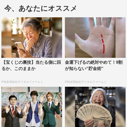
にも放送時ハマっていたというアニメ愛あふれる宮田が、
今、あなたにオススメ
約8年ぶりに舞台単独主演を務める。
そのエダマメが行動を共にすることになるフランス人の信
用詐欺師（コンフィデンスマン）、ローラン・ティエリー
役に元宝塚歌劇団男役スターの美弥るりか。舞台版オリジ
ナルキャラクター・北大路役に、ユニークなキャラクター
と子役時代から培われた演技力でマルチに活躍する加藤諒
【宝くじの裏技】当たる側に回
金運下げるの絶対やめて！9割
が出演。
るか、このままか
が知らない“貯金術”
そして、しなやかで引き締まった体躯と抜群の運動能力を
PR(合同会社デジタルファーム )
PR(合同会社デジタルファーム )
持つ信用詐欺師、アビゲイル・ジョーンズ（アビー）役
に、中国武術で世界大会優勝経験もある山本千尋。美しく
知的なFBI敏腕捜査官ポーラ・ディキンス役には、元宝塚
歌劇団トップ娘役の仙名彩世が発表された。
そのほかにも福本伸一、平田敦子、三上市朗、大谷亮介と