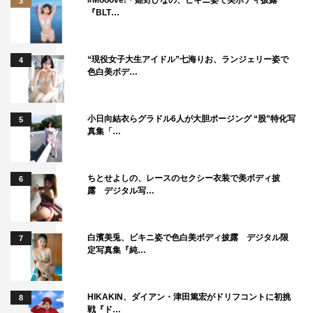
3
演出：河原雅彦
『BLT…
主催：フジテレビジョン／サンライズプロモーション東京
公式サイト：https://www.greatpretender-stage.jp
“現役女子大生アイドル”七海りお、ランジェリー姿で
4
色白美ボデ…
©WIT STUDIO/Great Pretenders
小日向結衣らグラドル6人が大胆ポージング “股”特化写
5
真集「…
ちとせよしの、レースのセクシー衣装で美ボディ披
6
露 デジタル写…
Kis-My-Ft2
仙名彩世
加藤諒
白濱美兎、ビキニ姿で色白美ボディ披露 デジタル限
7
宮田俊哉
山本千尋
美弥るりか
定写真集『純…
HIKAKIN、ダイアン・津田篤宏がドリフコントに初挑
8
戦『ド…