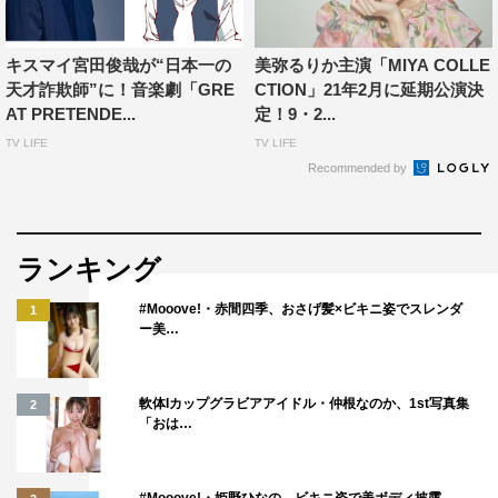
キスマイ宮田俊哉が“日本一の
美弥るりか主演「MIYA COLLE
天才詐欺師”に！音楽劇「GRE
CTION」21年2月に延期公演決
AT PRETENDE...
定！9・2...
TV LIFE
TV LIFE
音楽劇「GREAT PRETENDER グレートプリテンダー」
Recommended by
【東京公演】2021年7月4日（日）〜7月25日（日）東京建
物 Brillia HALL
【大阪公演】2021年8月4日（水）〜8月8日（日）オリッ
ランキング
クス劇場
#Mooove!・赤間四季、おさげ髪×ビキニ姿でスレンダ
1
ー美…
出演：宮田俊哉
美弥るりか 加藤諒 山本千尋 仙名彩世
福本伸一 平田敦子 三上市朗 大谷亮介 ほか
軟体Iカップグラビアアイドル・仲根なのか、1st写真集
2
「おは…
監修：古沢良太
脚本：斎藤栄作
#Mooove!・姫野ひなの、ビキニ姿で美ボディ披露