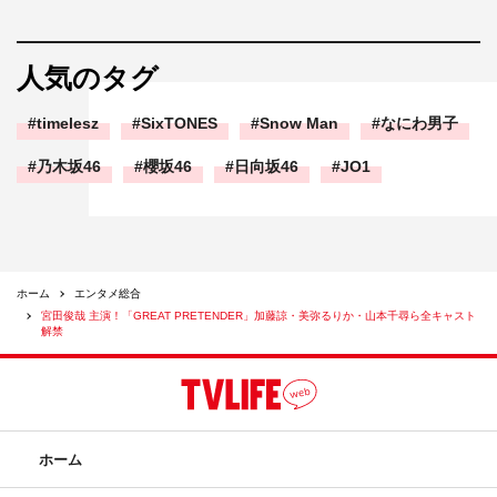
人気のタグ
timelesz
SixTONES
Snow Man
なにわ男子
乃木坂46
櫻坂46
日向坂46
JO1
ホーム
エンタメ総合
宮田俊哉 主演！「GREAT PRETENDER」加藤諒・美弥るりか・山本千尋ら全キャスト
解禁
ホーム