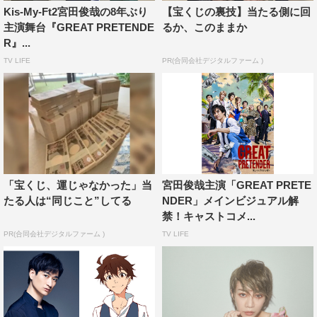
いった、多彩な実力派キャストが揃った。また、東京公演
Kis-My-Ft2宮田俊哉の8年ぶり
【宝くじの裏技】当たる側に回
が7月4日（日）から、大阪公演が8月4日（水）から開催
主演舞台『GREAT PRETENDE
るか、このままか
R』...
されることも決定。生バンド演奏でおくる疾走感あふれる
TV LIFE
PR(合同会社デジタルファーム )
音楽劇「GREAT PRETENDER グレートプリテンダー」
に、ますます期待が高まる。
作品情報
「宝くじ、運じゃなかった」当
宮田俊哉主演「GREAT PRETE
たる人は“同じこと”してる
NDER」メインビジュアル解
禁！キャストコメ...
PR(合同会社デジタルファーム )
TV LIFE