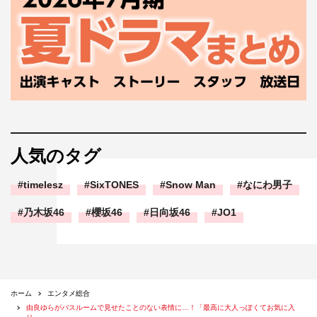
人気のタグ
timelesz
SixTONES
Snow Man
なにわ男子
乃木坂46
櫻坂46
日向坂46
JO1
ホーム
エンタメ総合
由良ゆらがバスルームで見せたことのない表情に…！「最高に大人っぽくてお気に入