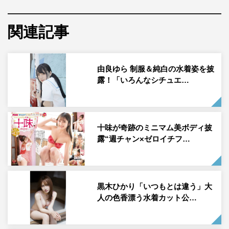
由良ゆらが、6月14日（月）発売の「週刊プレイボーイ」
関連記事
（集英社）に初登場。本人インタビューとアザーカットが
公開された。
由良ゆら 制服＆純白の水着姿を披
2020年10月より、
ゼロイチファミリア
に所属。SNSでの
露！「いろんなシチュエ…
「これがこう」とギャップのある2枚の写真を並べた投稿
が話題を呼んでいる、由良ゆら。今年3月に投稿した「こ
れがこう」では8.9万「いいね！」、9,600回以上のリツイ
ートを集め、2日でフォロワー数が8万人増えたというほど
十味が奇跡のミニマム美ボディ披
露“週チャン×ゼロイチフ…
の反響だ。
そんな彼女が、「週刊プレイボーイ」に初出演。由良は
「憧れていた『週刊プレイボーイ』さんに出演されていた
黒木ひかり「いつもとは違う」大
だけることに決まったときは、本当にうれしかったで
人の色香漂う水着カット公…
す！ 撮影も何と私の出身地の千葉県で、海も近かったの
で懐かしい感じがしてとてもリラックスしながら撮影でき