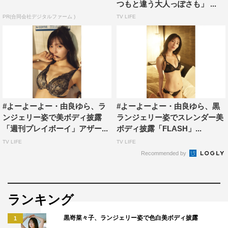
つもと違う大人っぽさも」 ...
に掲載。
PR(合同会社デジタルファーム )
TV LIFE
由良ゆらインタビューはこちら
1
2
全文表示
#よーよーよー・由良ゆら、ラ
#よーよーよー・由良ゆら、黒
ンジェリー姿で美ボディ披露
ランジェリー姿でスレンダー美
「週刊プレイボーイ」アザー...
ボディ披露「FLASH」...
TV LIFE
TV LIFE
Recommended by
ゼロイチファミリア
由良ゆら
ランキング
黒嵜菜々子、ランジェリー姿で色白美ボディ披露
1