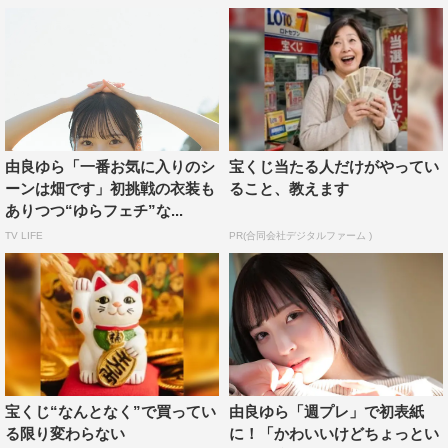
由良ゆら「一番お気に入りのシ
宝くじ当たる人だけがやってい
ーンは畑です」初挑戦の衣装も
ること、教えます
ありつつ“ゆらフェチ”な...
今回のグラビアについては「今までの由良ゆらの印象と反
TV LIFE
PR(合同会社デジタルファーム )
対のすごく大人な表情をしたり、ヘアメイクも今までした
ことのない大人な感じになっています…！」と語る通り、
新たな表情が見られる仕上がりに。
「着た衣装もどれも新鮮な感じでしたが、特にバスルーム
で撮影したベージュの衣装は最高に大人っぽくてお気に入
りなのでぜひ注目して見ていただけたらうれしいです！」
宝くじ“なんとなく”で買ってい
由良ゆら「週プレ」で初表紙
る限り変わらない
に！「かわいいけどちょっとい
と見どころを語っている。インタビュー全文は、次ページ