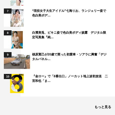
“現役女子大生アイドル”七海りお、ランジェリー姿で
7
色白美ボデ…
白濱美兎、ビキニ姿で色白美ボディ披露 デジタル限
8
定写真集『純…
槙原寛己が20歳で買った初愛車・ソアラに興奮「デジ
9
タルパネル…
『金ロー』で「8番出口」ノーカット地上波初放送 二
10
宮和也「ま…
もっと見る