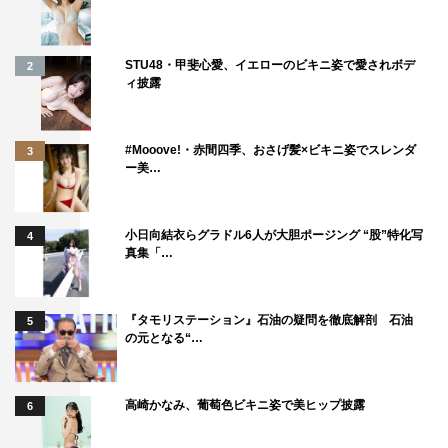
STU48・甲斐心愛、イエローのビキニ姿で愛されボデ
2
ィ披露
#Mooove!・赤間四季、おさげ髪×ビキニ姿でスレンダ
3
ー美…
小日向結衣らグラドル6人が大胆ポージング “股”特化写
4
真集「…
『タモリステーション』石油の疑問を徹底解剖 石油
5
の元となる“…
高崎かなみ、葡萄色ビキニ姿で美ヒップ披露
6