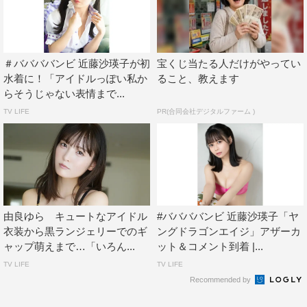
＃ババババンビ 近藤沙瑛子が初
宝くじ当たる人だけがやってい
水着に！「アイドルっぽい私か
ること、教えます
らそうじゃない表情まで...
TV LIFE
PR(合同会社デジタルファーム )
由良ゆら キュートなアイドル
#ババババンビ 近藤沙瑛子「ヤ
衣装から黒ランジェリーでのギ
ングドラゴンエイジ」アザーカ
ャップ萌えまで…「いろん...
ット＆コメント到着 |...
TV LIFE
TV LIFE
Recommended by