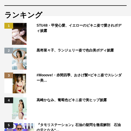
ランキング
STU48・甲斐心愛、イエローのビキニ姿で愛されボデ
1
ィ披露
黒嵜菜々子、ランジェリー姿で色白美ボディ披露
2
#Mooove!・赤間四季、おさげ髪×ビキニ姿でスレンダ
3
ー美…
高崎かなみ、葡萄色ビキニ姿で美ヒップ披露
4
『タモリステーション』石油の疑問を徹底解剖 石油
5
の元となる“…