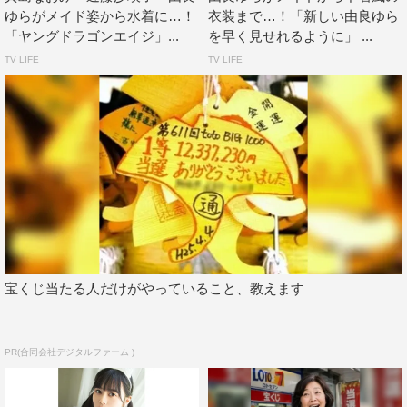
ゆらがメイド姿から水着に…！
衣装まで…！「新しい由良ゆら
「ヤングドラゴンエイジ」...
を早く見せれるように」 ...
TV LIFE
TV LIFE
宝くじ当たる人だけがやっていること、教えます
PR(合同会社デジタルファーム )