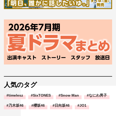
人気のタグ
timelesz
SixTONES
Snow Man
なにわ男子
乃木坂46
櫻坂46
日向坂46
JO1