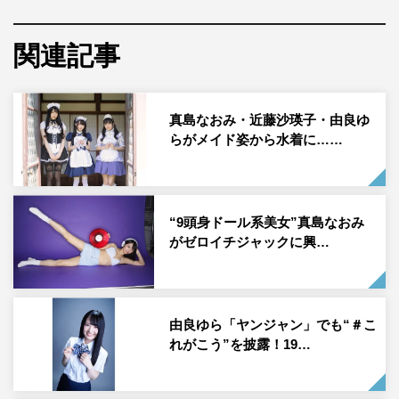
真島なおみが、6月28日（月）発売の「ヤングドラゴンエ
関連記事
イジ」（KADOKAWA）で表紙に加えて、巻頭・巻中グラ
ビアを飾っている。そのアザーカットと本人インタビュー
が到着した。
真島なおみ・近藤沙瑛子・由良ゆ
らがメイド姿から水着に……
身長170cmの高身長と人形のような整った顔立ちから「9
頭身ドール系美女」と呼ばれる真島が、「ヤングドラゴン
エイジ」の表紙に登場。同じ事務所・
ゼロイチファミリア
所属の近藤沙瑛子（#ババババンビ ）、由良ゆらとのグラ
“9頭身ドール系美女”真島なおみ
がゼロイチジャックに興…
ビアも掲載されている。
表紙掲載に関して、真島は「実は以前からゼロイチのタレ
ントちゃんが出演するたびにチェックしていた雑誌だった
由良ゆら「ヤンジャン」でも“＃こ
ので、出演が決まった時はとってもうれしかったです！
れがこう”を披露！19…
そして何より『ヤングドラゴンエイジ』での表紙はゼロイ
チの中でも初めてと聞いて、とても気が引き締まりまし