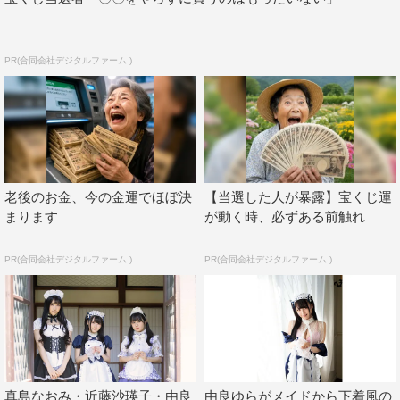
PR(合同会社デジタルファーム )
ゼロイチファミリア
真島なおみ
老後のお金、今の金運でほぼ決
【当選した人が暴露】宝くじ運
まります
が動く時、必ずある前触れ
PR(合同会社デジタルファーム )
PR(合同会社デジタルファーム )
真島なおみ・近藤沙瑛子・由良
由良ゆらがメイドから下着風の