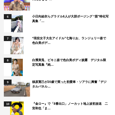
小日向結衣らグラドル6人が大胆ポージング “股”特化写
6
真集「…
“現役女子大生アイドル”七海りお、ランジェリー姿で
7
色白美ボデ…
白濱美兎、ビキニ姿で色白美ボディ披露 デジタル限
8
定写真集『純…
槙原寛己が20歳で買った初愛車・ソアラに興奮「デジ
9
タルパネル…
『金ロー』で「8番出口」ノーカット地上波初放送 二
10
宮和也「ま…