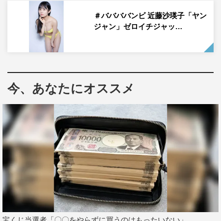
た！！！」と語った。
＃ババババンビ 近藤沙瑛子「ヤン
ジャン」ゼロイチジャッ…
近藤・由良との共演については「さえちゃんとは20cm、
ゆらゆらとは15cmも身長が違うので、1人だけ本当に大き
くて（笑）。メイド服の撮影の時はメイドのボスみたいに
なっちゃって少しシュールでした（笑）」と振り返る。
今、あなたにオススメ
また、SNSでの写真や一言がバズっている真島だが、「最
近はあざとい女の子が増えてきて、前ほどバンバンバズら
なくなってしまったので、私も負けじとあざとさを磨いて
頑張りたいです！」と意気込みを述べた。インタビュー全
文は、次ページに掲載。
真島なおみインタビューはこちら
1
2
全文表示
宝くじ当選者「〇〇をやらずに買うのはもったいない」