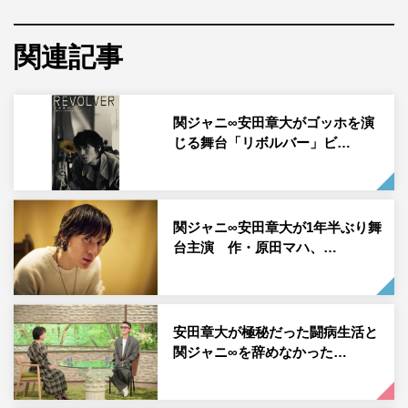
異なる視点で新たな物語を立ち上げる。
演出を手掛けるのは、映画監督として数々の名作を生みだ
関連記事
してきた行定勲。舞台演出としても、15年に演出を手掛け
た「タンゴ・冬の終わりに」で第18回千田是也賞を受賞す
関ジャニ∞安田章大がゴッホを演
るなど高い評価を受けており、同作から6年ぶりに本作に
じる舞台「リボルバー」ビ…
て舞台演出を手掛けることになった。
関ジャニ∞安田章大が1年半ぶり舞
台主演 作・原田マハ、…
安田章大が極秘だった闘病生活と
関ジャニ∞を辞めなかった…