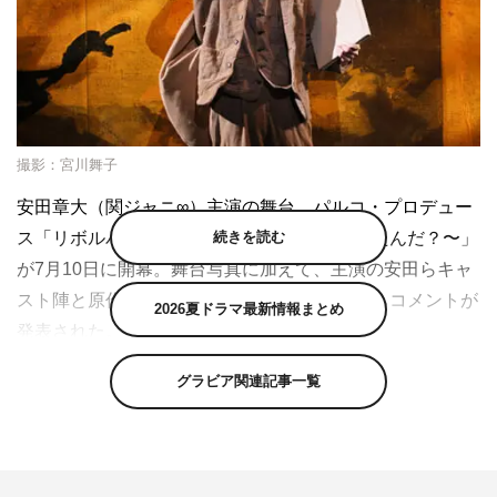
撮影：宮川舞子
安田章大（関ジャニ∞）主演の舞台、パルコ・プロデュー
続きを読む
ス「リボルバー〜誰が【ゴッホ】を撃ち抜いたんだ？〜」
が7月10日に開幕。舞台写真に加えて、主演の安田らキャ
スト陣と原作者の原田マハ、演出の行定勲からコメントが
2026夏ドラマ最新情報まとめ
発表された。
原作は、原田マハ著「リボルバー」（幻冬舎刊）。フィン
グラビア関連記事一覧
セント・ファン・ゴッホの死をめぐる謎に、現代のオーク
ショニストが迫るアートミステリーだ。本作の舞台化に当
たり、原田自らが初めて舞台戯曲の筆を執り、小説版とは