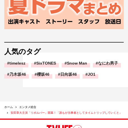
人気のタグ
timelesz
SixTONES
Snow Man
なにわ男子
乃木坂46
櫻坂46
日向坂46
JO1
ホーム
エンタメ総合
安田章大主演「リボルバー」開幕！「誰もが当事者としてタイムトリップしていくと」