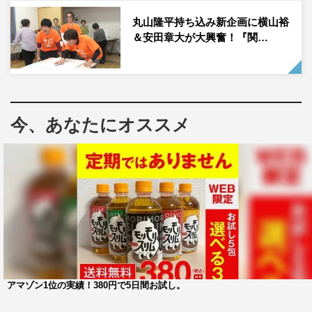
丸山隆平持ち込み新企画に横山裕
撮影：宮川舞子
＆安田章大が大興奮！『関…
ポスト印象派の画家としてフランスで活動し、20世紀の美
術に大きな影響をもたらしたフィンセント・ファン・ゴッ
ホに安田。ゴッホのライバルであり一時期は共に創作活動
をしていたポール・ゴーギャンに池内博之。画商としてゴ
今、あなたにオススメ
ッホを献身的に支える弟のテオに大鶴佐助。
ゴッホとゴーギャンの謎に迫るオークショニスト・冴に、
北乃きい。共に謎を解き明かす社長・ギローに、相島一
之。同僚・JPに細田善彦、医師・レイほかに金子岳憲、
謎の少女クロエとゴーギャンの妻ヴァエホの二役に東野絢
香が出演する。
今回の発表に際して、安田は「作品を通して、これまでの
アマゾン1位の実績！380円で5日間お試し。
過去にない、みなの創造を越えた人間らしい19世紀の人達
が生き還りました。『19世紀と21世紀が織り混ざりいつ