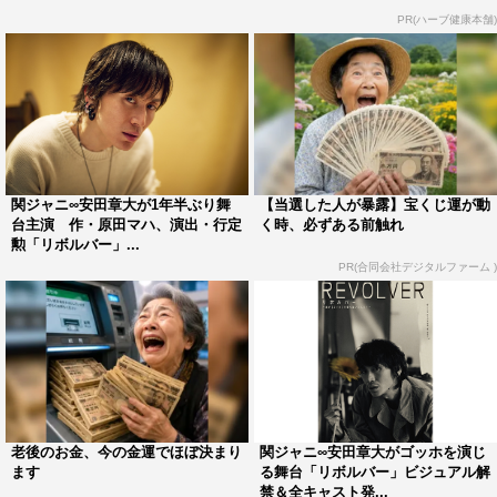
PR(ハーブ健康本舗)
の間にか観てる自分も引き込まれている』というのが印象
的です」と本作について述べた。
さらに「作品全体の魅力は19世紀の人々、21世紀の人々
を演じる役者8人が絶妙に絡み合うことで物語が加速して
いき、気がつけば知らない時空に、誰もが当事者としてタ
イムトリップしていくと思います」と語っている。安田の
関ジャニ∞安田章大が1年半ぶり舞
【当選した人が暴露】宝くじ運が動
台主演 作・原田マハ、演出・行定
く時、必ずある前触れ
コメント全文ほか、コメント一覧は次ページに掲載。
勲「リボルバー」...
PR(合同会社デジタルファーム )
舞台写真
老後のお金、今の金運でほぼ決まり
関ジャニ∞安田章大がゴッホを演じ
ます
る舞台「リボルバー」ビジュアル解
禁＆全キャスト発...
安田章大・原田マハ・行定勲らのコメントはこちら