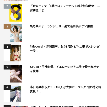
『金ロー』で「8番出口」ノーカット地上波初放送 二
2
宮和也「ま…
黒嵜菜々子、ランジェリー姿で色白美ボディ披露
3
#Mooove!・赤間四季、おさげ髪×ビキニ姿でスレンダ
4
ー美…
STU48・甲斐心愛、イエローのビキニ姿で愛されボデ
5
ィ披露
小日向結衣らグラドル6人が大胆ポージング “股”特化写
6
真集「…