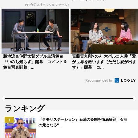
PR(合同会社デジタルファーム )
1
2
3
4
全文表示
勝地涼＆仲野太賀ダブル主演舞台
宮藤官九郎×のん 大パルコ人④「愛
「いのち知らず」開幕 コメント＆
が世界を救います（ただし屁が出ま
舞台写真到着 | ...
す）」開幕 コ...
北乃きい
原田マハ
大鶴佐助
Recommended by
安田章大
池内博之
行定勲
関ジャニ∞
ランキング
『タモリステーション』石油の疑問を徹底解剖 石油
1
の元となる“…