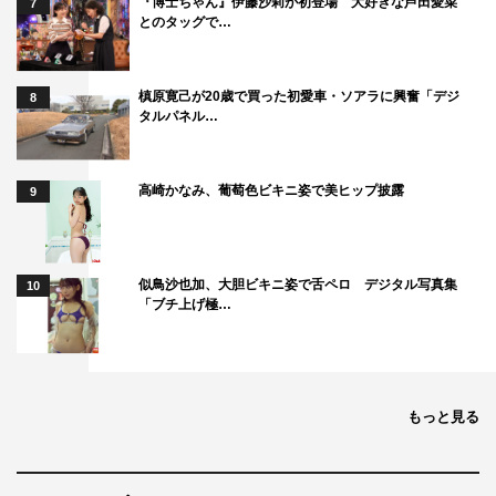
『博士ちゃん』伊藤沙莉が初登場 大好きな芦田愛菜
7
とのタッグで…
槙原寛己が20歳で買った初愛車・ソアラに興奮「デジ
8
タルパネル…
高崎かなみ、葡萄色ビキニ姿で美ヒップ披露
9
似鳥沙也加、大胆ビキニ姿で舌ペロ デジタル写真集
10
「ブチ上げ極…
もっと見る