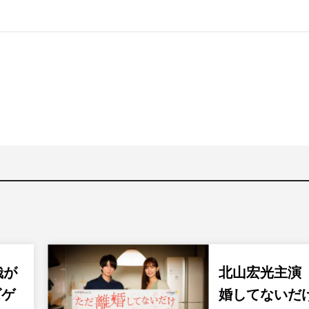
哉が
北山宏光主演
ズゲ
婚してないだ