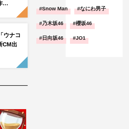
作…
Snow Man
なにわ男子
乃木坂46
櫻坂46
2が「ウナコ
日向坂46
JO1
新CM出