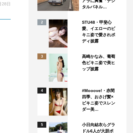
アラに興奮「デジ
月28日
タルパネル…
STU48・甲斐心
2
愛、イエローのビ
キニ姿で愛されボ
ディ披露
高崎かなみ、葡萄
3
色ビキニ姿で美ヒ
ップ披露
#Mooove!・赤間
4
四季、おさげ髪×
ビキニ姿でスレン
ダー美…
小日向結衣らグラ
5
ドル6人が大胆ポ