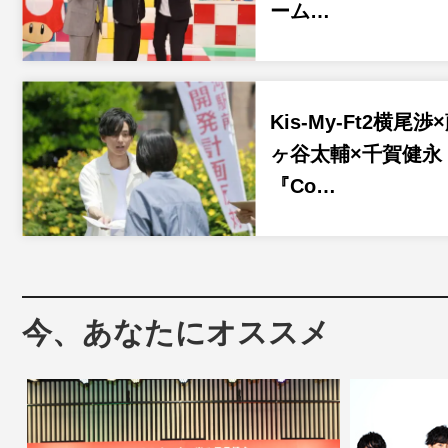
ーム…
Kis-My-Ft2横尾渉
ヶ谷太輔×千賀健永
『Co…
今、あなたにオススメ