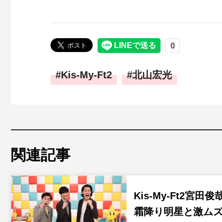
Kis-My-Ft2
北山宏光
関連記事
Kis-My-Ft2宮田俊
霜降り明星と激ム