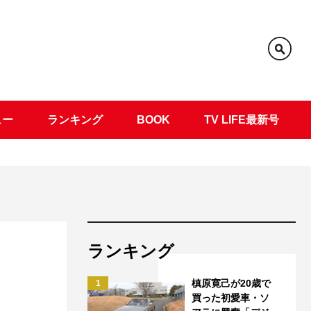
ュー
ランキング
BOOK
TV LIFE最新号
ランキング
槙原寛己が20歳で
1
買った初愛車・ソ