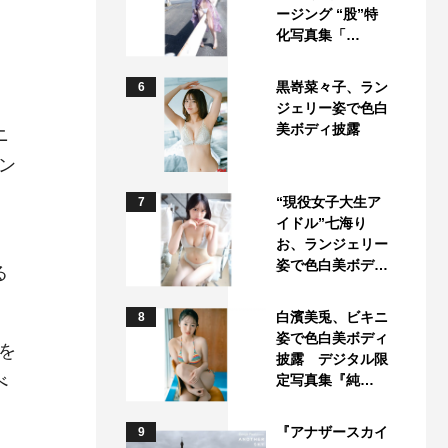
ージング “股”特
化写真集「…
黒嵜菜々子、ラン
6
ジェリー姿で色白
美ボディ披露
ニ
ン
“現役女子大生ア
7
イドル”七海り
お、ランジェリー
姿で色白美ボデ…
る
白濱美兎、ビキニ
8
姿で色白美ボディ
を
披露 デジタル限
べ
定写真集『純…
『アナザースカイ
9