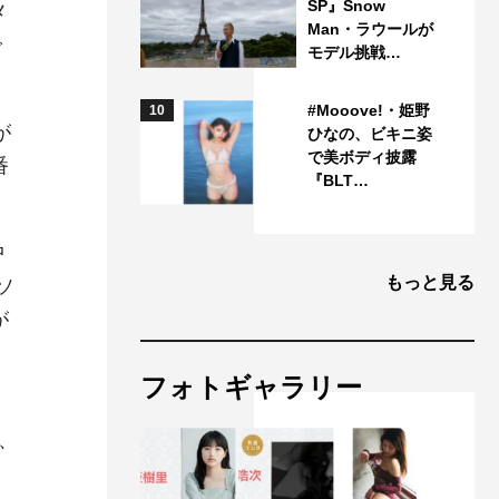
SP』Snow
メ
Man・ラウールが
で
モデル挑戦…
#Mooove!・姫野
10
が
ひなの、ビキニ姿
で美ボディ披露
番
『BLT…
中
もっと見る
ソ
が
フォトギャラリー
、