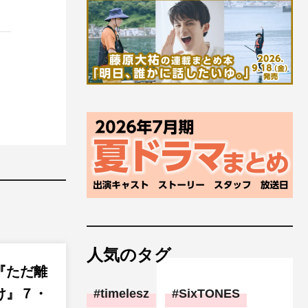
人気のタグ
『ただ離
け』７・
timelesz
SixTONES