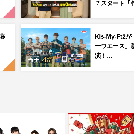
７スタート「
×藤
Kis-My-Ft
ーワエース」
演！…