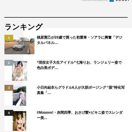
ランキング
槙原寛己が20歳で買った初愛車・ソアラに興奮「デジ
1
タルパネル…
“現役女子大生アイドル”七海りお、ランジェリー姿で
2
色白美ボデ…
小日向結衣らグラドル6人が大胆ポージング “股”特化写
3
真集「…
#Mooove!・赤間四季、おさげ髪×ビキニ姿でスレンダ
4
ー美…