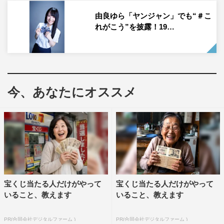
感想も語った。
由良ゆら「ヤンジャン」でも“＃こ
れがこう”を披露！19…
また、現在放送中の『仮面ライダーセイバー』にも、神代
玲花（仮面ライダーサーベラ）役で出演中の彼女。話題と
なった『機界戦隊ゼンカイジャー』とのコラボについてな
ども答えたインタビュー全文は、次ページに掲載。
今、あなたにオススメ
アンジェラ芽衣インタビューはこちら
1
2
全文表示
宝くじ当たる人だけがやって
宝くじ当たる人だけがやって
いること、教えます
いること、教えます
PR(合同会社デジタルファーム )
PR(合同会社デジタルファーム )