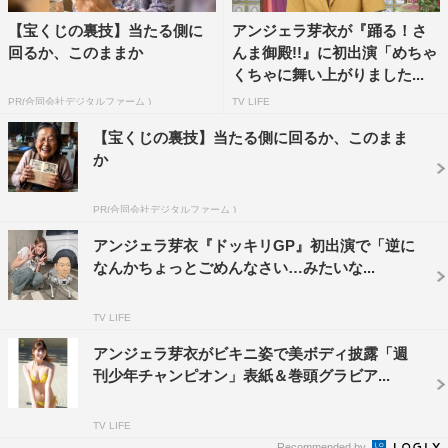
【宝くじの裏技】当たる側に
アンジェラ芽衣が『踊る！さ
回るか、このままか
んま御殿!!』に初出演「めちゃ
くちゃに舞い上がりました...
PR(合同会社デジタルファーム )
TV LIFE
【宝くじの裏技】当たる側に回るか、このまま
か
PR(合同会社デジタルファーム )
アンジェラ芽衣『ドッキリGP』初出演で「逆に
なんかちょっとごめんなさい…みたいな...
TV LIFE
アンジェラ芽衣がビキニ姿で美ボディ披露「週
刊少年チャンピオン」表紙＆巻頭グラビア...
TV LIFE
Recommended by