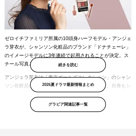
ゼロイチファミリア所属の10頭身ハーフモデル・アンジェ
ラ芽衣が、シャンソン化粧品のブランド「ドナチェーレ」
のイメージモデルに3年連続で起用されることが決定。ス
チール写真と本人インタビューが到着した。
続きを読む
アンジェラ芽衣は「東京ガールズコレクション」のシャン
2026夏ドラマ最新情報まとめ
ソン化粧品の出展ステージに毎回出演しており、自身もシ
ャンソン化粧品のアイテムを使用していることもあり、今
回の起用につながったという。
グラビア関連記事一覧
そんな彼女は、今回のビジュアル撮影について「私個人的
に、プライベートでもゴールドやオレンジ、レッドのコス
メを使うことが多いので、かなり気分が上がりました！」