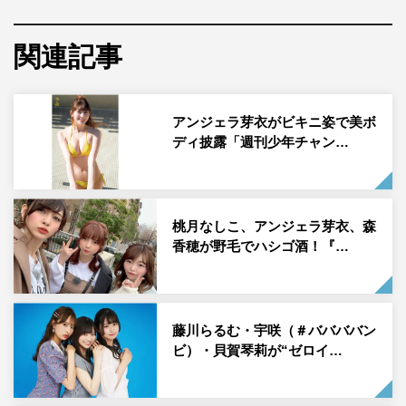
と明かす。
関連記事
アンジェラ芽衣がビキニ姿で美ボ
ディ披露「週刊少年チャン…
桃月なしこ、アンジェラ芽衣、森
香穂が野毛でハシゴ酒！『…
続けて「アイシャドウの塗りやすさや色の乗りやすさも抜
群なので、マスクしていても目元がパッと華やかに魅せら
藤川らるむ・宇咲（＃ババババン
れるんじゃないかな？ と思います。新発売の「ドナチェ
ビ）・貝賀琴莉が“ゼロイ…
ーレ リップカラー セミマット｣のリップも、唇にフィット
してくれて落ちにくい印象でした！」と実際に使用しての