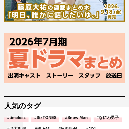
人気のタグ
timelesz
SixTONES
Snow Man
なにわ男子
乃木坂46
櫻坂46
日向坂46
JO1