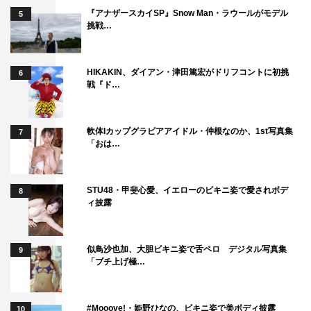
『アナザースカイSP』Snow Man・ラウールがモデル
5
挑戦…
HIKAKIN、ダイアン・津田篤宏がドリフコントに初挑
6
戦『ド…
軟体Iカップグラビアアイドル・仲根なのか、1st写真集
7
「おは…
STU48・甲斐心愛、イエローのビキニ姿で愛されボデ
8
ィ披露
似鳥沙也加、大胆ビキニ姿で舌ペロ デジタル写真集
9
「ブチ上げ極…
#Mooove!・姫野ひなの、ビキニ姿で美ボディ披露
10