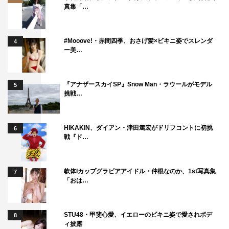
真集「…
#Mooove!・赤間四季、おさげ髪×ビキニ姿でスレンダ
4
ー美…
『アナザースカイSP』Snow Man・ラウールがモデル
5
挑戦…
HIKAKIN、ダイアン・津田篤宏がドリフコントに初挑
6
戦『ド…
軟体Iカップグラビアアイドル・仲根なのか、1st写真集
7
「おは…
STU48・甲斐心愛、イエローのビキニ姿で愛されボデ
8
ィ披露