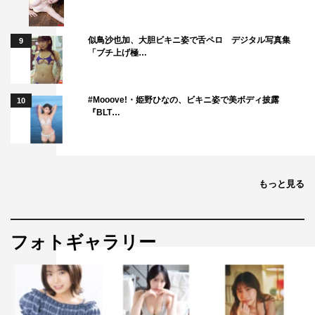
似鳥沙也加、大胆ビキニ姿で舌ペロ デジタル写真集
9
「ブチ上げ極…
#Mooove!・姫野ひなの、ビキニ姿で美ボディ披露
10
『BLT…
もっと見る
フォトギャラリー