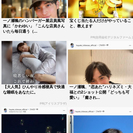
一ノ瀬颯のハンバーガー屋店員風写
宝くじ当たる人だけがやっているこ
真に「かわゆい」「こんな店員さん
と、教えます
いたら毎日通う（...
PR(合同会社デジタルファーム )
【大人気】ひんやり冷感寝具で快適
一ノ瀬颯、“恋あた”ハリネズミ・大
な睡眠をあなたに。
福との2ショット公開「どっちも可
愛い」「癒され...
PR(アイリスプラザ)