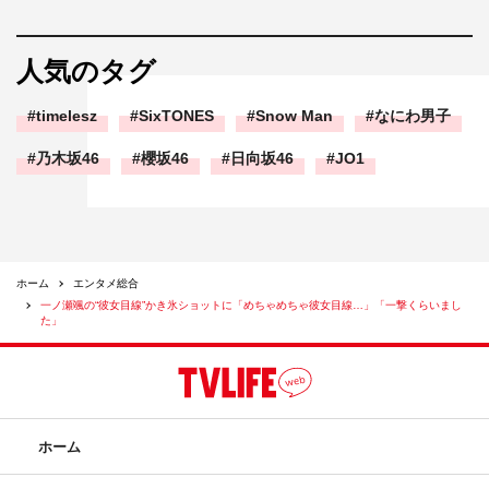
人気のタグ
timelesz
SixTONES
Snow Man
なにわ男子
乃木坂46
櫻坂46
日向坂46
JO1
ホーム
エンタメ総合
一ノ瀬颯の“彼女目線”かき氷ショットに「めちゃめちゃ彼女目線…」「一撃くらいまし
た」
ホーム