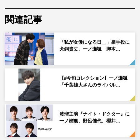
この投稿にフォロワーからは「彼女目線的な感じで受け取
っていいですか？」「かき氷美味しそう！ めちゃめちゃ
関連記事
彼女目線… かっこよすぎる颯くん」「目うるうるすぎて
一撃くらいました」「メロンもマスカットキウイも入って
る？？？盛りだくさんのかき氷だ～！！！美味しそう」
「私が女優になる日＿」相手役に
「かき氷が大きいの？颯くんの顔が小さすぎるの？」「か
犬飼貴丈、一ノ瀬颯 脚本…
き氷フルーツいっぱいで美味しそうですね～！机のあとつ
いてるのなんかかわいいです」などのコメントが寄せられ
ている。
【#今旬コレクション】一ノ瀬颯
「千葉雄大さんのライバル…
一ノ瀬颯公式Instagram：
https://www.instagram.com/hayate_ichinose_official/
波瑠主演『ナイト・ドクター』に
一ノ瀬颯、野呂佳代、櫻井…