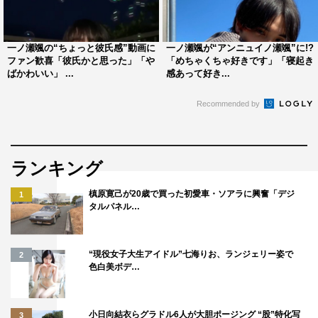
一ノ瀬颯の“ちょっと彼氏感”動画に
一ノ瀬颯が“アンニュイノ瀬颯”に!?
ファン歓喜「彼氏かと思った」「や
「めちゃくちゃ好きです」「寝起き
ばかわいい」 ...
感あって好き...
Recommended by
ランキング
槙原寛己が20歳で買った初愛車・ソアラに興奮「デジ
1
タルパネル…
“現役女子大生アイドル”七海りお、ランジェリー姿で
2
色白美ボデ…
小日向結衣らグラドル6人が大胆ポージング “股”特化写
3