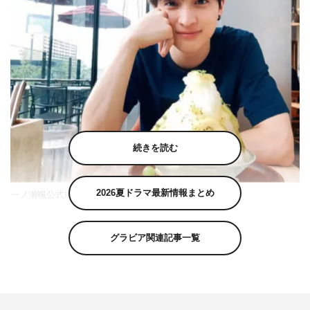
続きを読む
2026夏ドラマ最新情報まとめ
一ノ瀬颯公式Instagram（hayate_ichinose_official）より
一ノ瀬颯が8月29日（日）に自身のInstagramを更新し、写
グラビア関連記事一覧
真を公開した。
一ノ瀬は「メロン入ってたんよ」のコメントとともに、か
き氷と一緒に写った写真を投稿した。