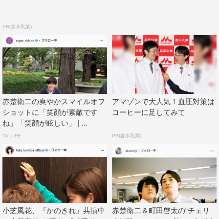
PR(森永乳業)
赤楚衛二の爽やかスマイルオフ
アマゾンで大人気！血圧対策は
ショットに「笑顔が素敵です
コーヒーに足してみて
ね」「笑顔が眩しい」 | ...
TV LIFE
PR(森永乳業)
小芝風花、『かのきれ』共演中
赤楚衛二＆町田啓太の“チェリ