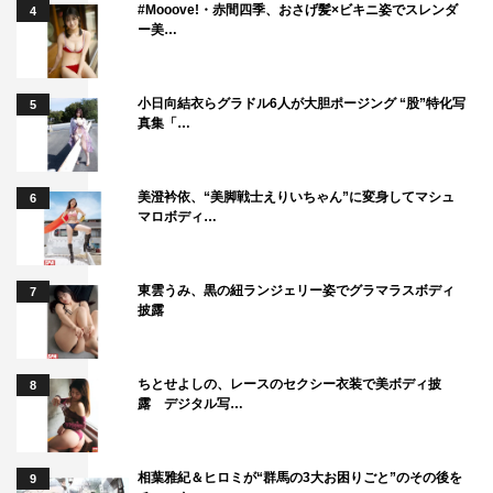
#Mooove!・赤間四季、おさげ髪×ビキニ姿でスレンダ
4
ー美…
小日向結衣らグラドル6人が大胆ポージング “股”特化写
5
真集「…
美澄衿依、“美脚戦士えりいちゃん”に変身してマシュ
6
マロボディ…
東雲うみ、黒の紐ランジェリー姿でグラマラスボディ
7
披露
ちとせよしの、レースのセクシー衣装で美ボディ披
8
露 デジタル写…
相葉雅紀＆ヒロミが“群馬の3大お困りごと”のその後を
9