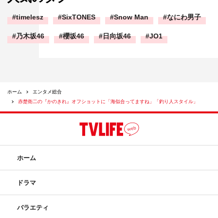
timelesz
SixTONES
Snow Man
なにわ男子
乃木坂46
櫻坂46
日向坂46
JO1
ホーム
エンタメ総合
赤楚衛二の『かのきれ』オフショットに「海似合ってますね」「釣り人スタイル」
ホーム
ドラマ
バラエティ