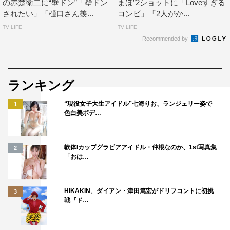
の赤楚衛二に“壁ドン”「壁ドン
まほ”2ショットに「Loveすぎる
されたい」「樋口さん羨...
コンビ」「2人がか...
TV LIFE
TV LIFE
Recommended by
ランキング
“現役女子大生アイドル”七海りお、ランジェリー姿で
1
色白美ボデ…
軟体Iカップグラビアアイドル・仲根なのか、1st写真集
2
「おは…
HIKAKIN、ダイアン・津田篤宏がドリフコントに初挑
3
戦『ド…