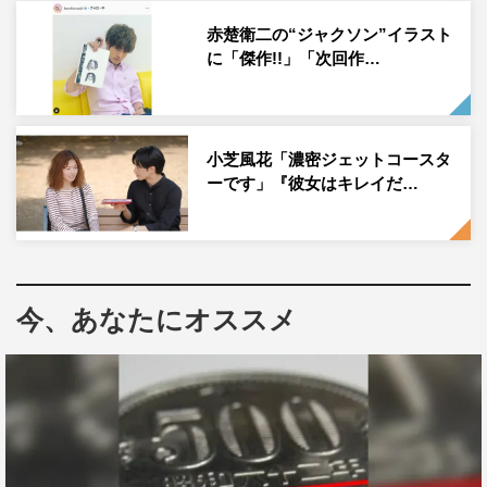
『彼女はキレイだった』公式Instagram：
赤楚衛二の“ジャクソン”イラスト
に「傑作!!」「次回作…
https://www.instagram.com/kanokire.tue21/
小芝風花「濃密ジェットコースタ
ーです」『彼女はキレイだ…
赤楚衛二
今、あなたにオススメ