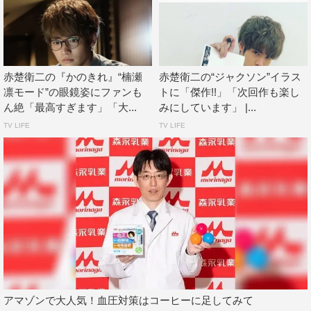
赤楚衛二の『かのきれ』“楠瀬
赤楚衛二の“ジャクソン”イラス
凛モード”の眼鏡姿にファンも
トに「傑作!!」「次回作も楽し
ん絶「最高すぎます」「大...
みにしています」 |...
TV LIFE
TV LIFE
アマゾンで大人気！血圧対策はコーヒーに足してみて