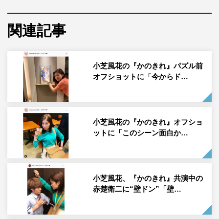
Sexy Zoneの中島健人と小芝風花がW主演を務めるドラマ
関連記事
『彼女はキレイだった』（カンテレ・フジテレビ系 毎週
（火）後9・00）の公式Instagramが、9月1日（水）に俳
優の赤楚衛二のオフショットを公開した。
小芝風花の『かのきれ』パズル前
オフショットに「今からド…
「#幸せになってほしい人 #男性部門第１位 #心の傷は
海風で癒します #樋口さんちの拓也くん」とのハッシュ
タグとともに、赤楚演じる樋口の傷心旅行のオフショット
を投稿した。
小芝風花の『かのきれ』オフショ
ットに「このシーン面白か…
この投稿にフォロワーからは「海似合ってますね(*^^*)」
「ほんと幸せになってねー 釣り人スタイル」「心の傷は
海風で癒しますって名言すぎますね」「ほんとに切実にそ
小芝風花、『かのきれ』共演中の
う思います 樋口くん何着てもお似合いです」「本当に1
赤楚衛二に“壁ドン”「壁…
番幸せになって欲しいです」などのコメントが寄せられて
いる。