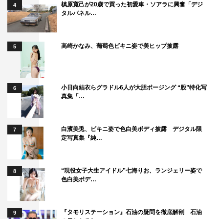
槙原寛己が20歳で買った初愛車・ソアラに興奮「デジ
4
タルパネル…
高崎かなみ、葡萄色ビキニ姿で美ヒップ披露
5
小日向結衣らグラドル6人が大胆ポージング “股”特化写
6
真集「…
白濱美兎、ビキニ姿で色白美ボディ披露 デジタル限
7
定写真集『純…
“現役女子大生アイドル”七海りお、ランジェリー姿で
8
色白美ボデ…
『タモリステーション』石油の疑問を徹底解剖 石油
9