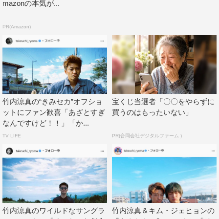
mazonの本気が...
PR(Amazon)
竹内涼真の“きみセカ”オフショ
宝くじ当選者「〇〇をやらずに
ットにファン歓喜「あざとすぎ
買うのはもったいない」
なんですけど！！」「か...
TV LIFE
PR(合同会社デジタルファーム )
竹内涼真のワイルドなサングラ
竹内涼真＆キム・ジェヒョンの