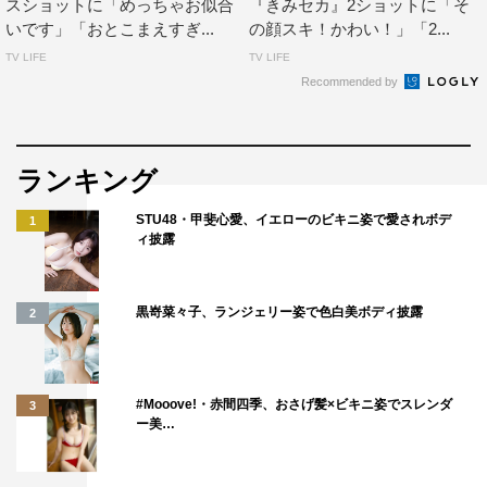
スショットに「めっちゃお似合
『きみセカ』2ショットに「そ
いです」「おとこまえすぎ...
の顔スキ！かわい！」「2...
TV LIFE
TV LIFE
Recommended by
ランキング
STU48・甲斐心愛、イエローのビキニ姿で愛されボデ
1
ィ披露
黒嵜菜々子、ランジェリー姿で色白美ボディ披露
2
#Mooove!・赤間四季、おさげ髪×ビキニ姿でスレンダ
3
ー美…