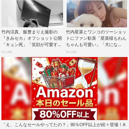
竹内涼真、飯豊まりえ撮影の
竹内星菜とワンコのツーショッ
『きみセカ』オフショット公開
トにファン歓喜「星菜様もわん
「キュン死」「笑顔が可愛す...
ちゃんも可愛い」「犬にな...
TV LIFE
TV LIFE
「え、こんなセールやってたの？」80％OFF以上が続々登場！A