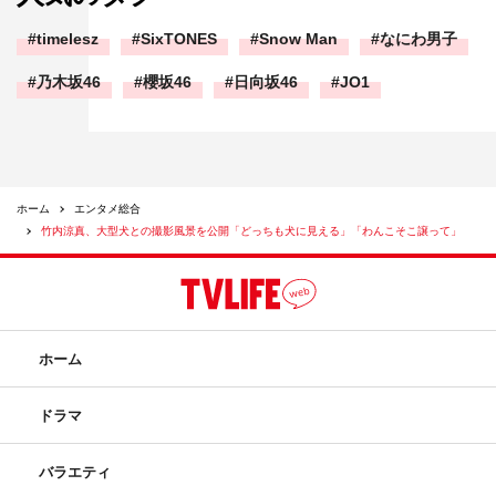
timelesz
SixTONES
Snow Man
なにわ男子
乃木坂46
櫻坂46
日向坂46
JO1
ホーム
エンタメ総合
竹内涼真、大型犬との撮影風景を公開「どっちも犬に見える」「わんこそこ譲って」
ホーム
ドラマ
バラエティ