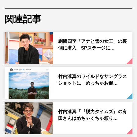
「涼真くんとワンコ最強❤️」「わんこそこ譲って」「可愛
い 見てるだけで癒される」などのコメントが寄せられて
関連記事
いる。
竹内涼真公式Instagram：
劇団四季「アナと雪の女王」の裏
https://www.instagram.com/takeuchi_ryoma/
側に潜入 SPステージに…
竹内涼真のワイルドなサングラス
ショットに「めっちゃお似…
竹内涼真
竹内涼真「『脱力タイムズ』の有
田さんはめちゃくちゃ頼り…