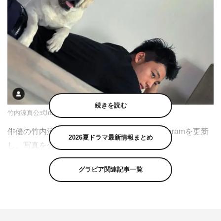
続きを読む
竹内涼真公式Instagram（takeuchi_ryoma）より
俳優の竹内涼真が9月7日（火）に自身のInstagramを更新
2026夏ドラマ最新情報まとめ
し、写真を公開した。
竹内は「＋act かわいい わんちゃん」のコメントとと
グラビア関連記事一覧
もに、大型犬との撮影風景を投稿した。
この投稿にフォロワーからは「二人とも可愛いです」「ど
っちも犬に見える」「りょうまくんも負けずと可愛い」