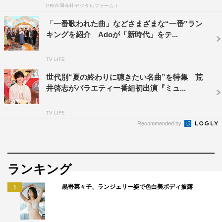
PR(合同会社デジタルファーム )
「一番歌われた曲」などさまざまな“一番”ラン
キングを紹介 Adoが「新時代」をテ...
TV LIFE
世代別“夏の終わりに聴きたい名曲”を特集 荒
井啓志がバラエティー番組初出演『ミュ...
TV LIFE
Recommended by
ランキング
黒嵜菜々子、ランジェリー姿で色白美ボディ披露
1