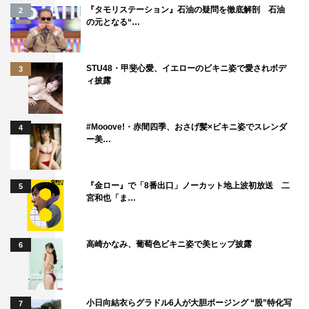
『タモリステーション』石油の疑問を徹底解剖 石油
2
の元となる“…
STU48・甲斐心愛、イエローのビキニ姿で愛されボデ
3
ィ披露
#Mooove!・赤間四季、おさげ髪×ビキニ姿でスレンダ
4
ー美…
『金ロー』で「8番出口」ノーカット地上波初放送 二
5
宮和也「ま…
高崎かなみ、葡萄色ビキニ姿で美ヒップ披露
6
小日向結衣らグラドル6人が大胆ポージング “股”特化写
7