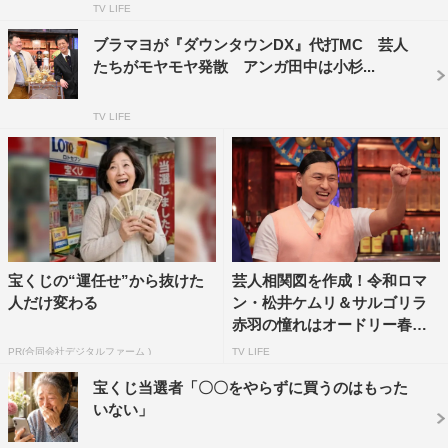
TV LIFE
ブラマヨが『ダウンタウンDX』代打MC 芸人
たちがモヤモヤ発散 アンガ田中は小杉...
TV LIFE
宝くじの“運任せ”から抜けた
芸人相関図を作成！令和ロマ
人だけ変わる
ン・松井ケムリ＆サルゴリラ
赤羽の憧れはオードリー春日
「...
PR(合同会社デジタルファーム )
TV LIFE
さらば青春の光
森田哲矢
宝くじ当選者「〇〇をやらずに買うのはもった
いない」