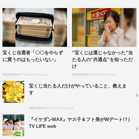
今回のイベントについて、森田は「なぜこんなお堅いイベ
ントに呼ばれたか分からない。まさか国土交通省から仕事
がくるなんて」と戸惑いを見せ、笑いを誘った。さらに、
自身の自動車整備について問われると「なんとなくの点検
はしているが、細かいところは行き届いてないかも」と話
宝くじ当選者「〇〇をやらず
“宝くじは運じゃなかった”当
し、「イベントを通して日ごろからの点検整備の大切さを
に買うのはもったいない」
たる人の“共通点”を知っただ
知ることができ、これから車への愛着を持って点検してい
け
きたい」と点検の大切さを再確認した。
PR(合同会社デジタルファーム )
PR(合同会社デジタルファーム )
キャンペーンサイト：http://www.tenken-
宝くじ当たる人だけがやっていること、教えま
す
seibi.com/tenken2021
この記事の写真
PR(合同会社デジタルファーム )
『イケダンMAX』ヤス子＆フト美がWデート!? |
TV LIFE web