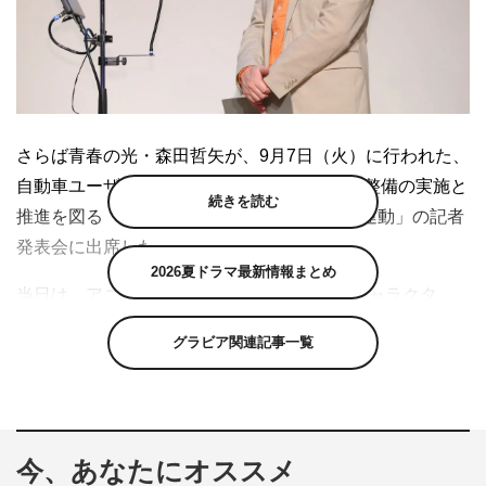
さらば青春の光・森田哲矢が、9月7日（火）に行われた、
自動車ユーザーに対して日常の適切な点検・整備の実施と
続きを読む
推進を図る「令和3年度 自動車点検整備推進運動」の記者
発表会に出席した。
2026夏ドラマ最新情報まとめ
当日は、アニメ『秘密結社 鷹の爪』の人気キャラクタ
ー、吉田勝子を起用したスペシャルムービーが初披露。ま
グラビア関連記事一覧
た、このムービーの中で森田がキャラクターとして登場し
ていることから、公開生アテレコを実施した。人気の“一
発撮り”での挑戦に対して、森田からは「自信はない」と
弱気な発言が。しかしいざ始まってみると、用意された台
今、あなたにオススメ
本とは違うアドリブ満載のアテレコで会場を盛り上げた。