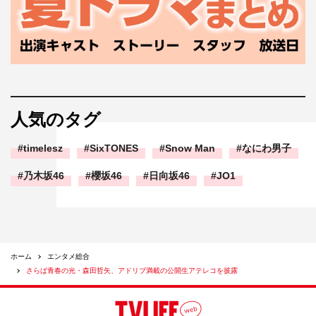
人気のタグ
timelesz
SixTONES
Snow Man
なにわ男子
乃木坂46
櫻坂46
日向坂46
JO1
ホーム
エンタメ総合
さらば青春の光・森田哲矢、アドリブ満載の公開生アテレコを披露