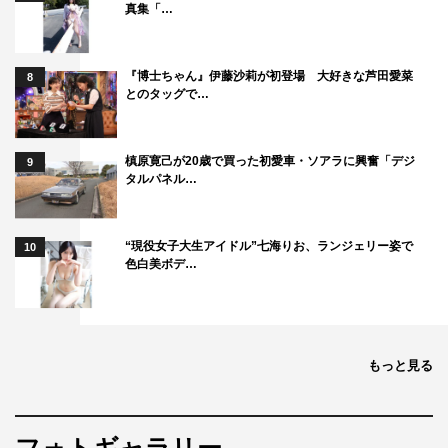
真集「…
『博士ちゃん』伊藤沙莉が初登場 大好きな芦田愛菜
8
とのタッグで…
槙原寛己が20歳で買った初愛車・ソアラに興奮「デジ
9
タルパネル…
“現役女子大生アイドル”七海りお、ランジェリー姿で
10
色白美ボデ…
もっと見る