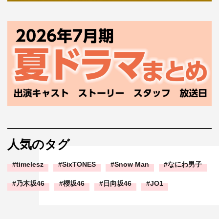
人気のタグ
timelesz
SixTONES
Snow Man
なにわ男子
乃木坂46
櫻坂46
日向坂46
JO1