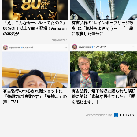
「え、こんなセールやってたの？」
有吉弘行の“レインボーブリッジ散
80％OFF以上が続々登場！Amazon
歩”に「気持ちよさそう～」「一緒
の本気が...
に散歩した気分に...
PR(Amazon)
有吉弘行のつるされ謎ショットに
有吉弘行、蛭子能収に贈られた似顔
「発想力に脱帽です」「失神…」の
絵に笑顔「素敵な再会でした」「愛
声 | TV LI...
を感じます」 |...
Recommended by