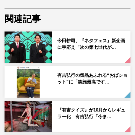
使降臨」「女の子みたい！ それにしても、有吉さん変わ
っていないなあ。このまま成長されるってある意味奇
関連記事
跡‼️」「可愛い以外の言葉が思い浮かばないです」「安達
祐実ちゃんかと…」などのコメントが寄せられている。
今田耕司、『ネタフェス』新企画
有吉弘行公式Instagram：
に手応え「次の第七世代が…
https://www.instagram.com/ariyoshihiroiki/
有吉弘行の気品あふれる“おばショ
ット”に「笑顔最高です…
有吉弘行
『有吉クイズ』が10月からレギュ
ラー化 有吉弘行「今ま…