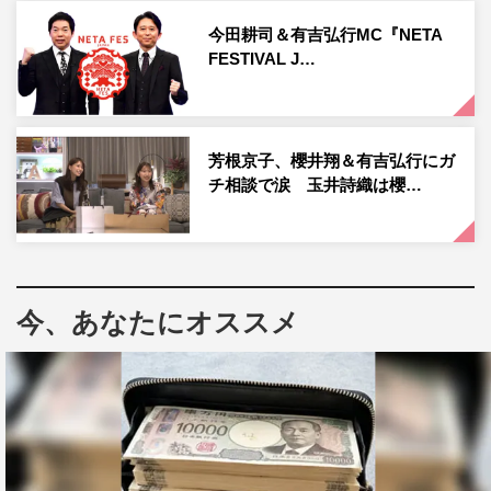
今田耕司＆有吉弘行MC『NETA
FESTIVAL J…
芳根京子、櫻井翔＆有吉弘行にガ
チ相談で涙 玉井詩織は櫻…
今、あなたにオススメ