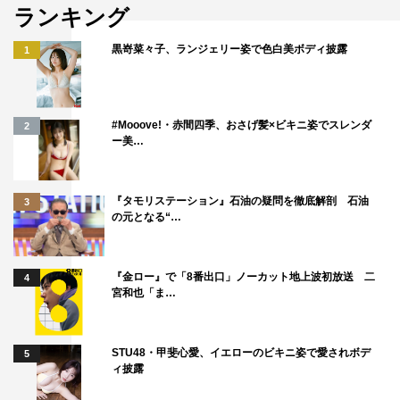
ランキング
黒嵜菜々子、ランジェリー姿で色白美ボディ披露
1
#Mooove!・赤間四季、おさげ髪×ビキニ姿でスレンダ
2
ー美…
『タモリステーション』石油の疑問を徹底解剖 石油
3
の元となる“…
『金ロー』で「8番出口」ノーカット地上波初放送 二
4
宮和也「ま…
STU48・甲斐心愛、イエローのビキニ姿で愛されボデ
5
ィ披露