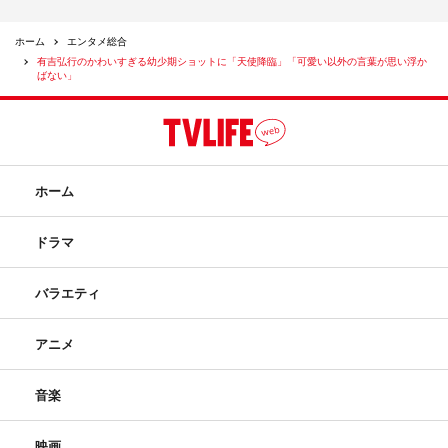
ホーム
エンタメ総合
有吉弘行のかわいすぎる幼少期ショットに「天使降臨」「可愛い以外の言葉が思い浮か
ばない」
ホーム
ドラマ
バラエティ
アニメ
音楽
映画