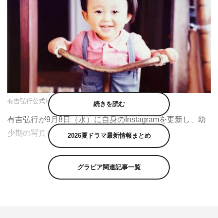
有吉弘行公式Instagram（ariyoshihiroiki）より
続きを読む
有吉弘行が9月8日（水）に自身のInstagramを更新し、幼
少期の写真を公開した。
2026夏ドラマ最新情報まとめ
有吉は「10月から『有吉クイズ』テレ朝 『有吉の世界同
グラビア関連記事一覧
時中継』テレ東 が始まりまーす。お時間合えばのぞき見
を。」のコメントとともに、笑顔まぶしい幼少期の写真を
投稿した。
この投稿にフォロワーからは「かわいすぎません？」「天