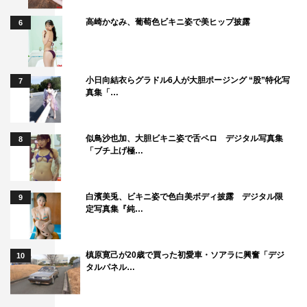
高崎かなみ、葡萄色ビキニ姿で美ヒップ披露
6
小日向結衣らグラドル6人が大胆ポージング “股”特化写
7
真集「…
似鳥沙也加、大胆ビキニ姿で舌ペロ デジタル写真集
8
「ブチ上げ極…
白濱美兎、ビキニ姿で色白美ボディ披露 デジタル限
9
定写真集『純…
槙原寛己が20歳で買った初愛車・ソアラに興奮「デジ
10
タルパネル…