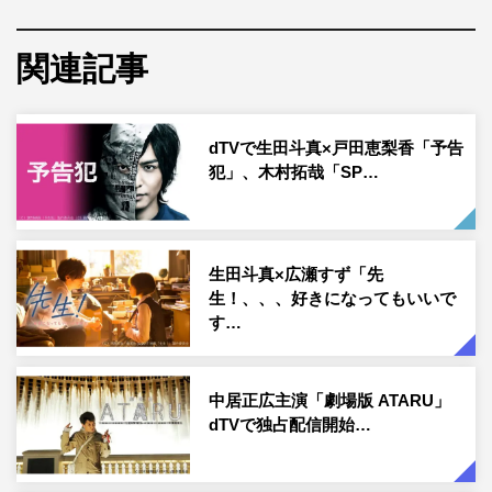
読劇。9月15日（水）より、2週間限定で独占配信する。
関連記事
dTVで生田斗真×戸田恵梨香「予告
犯」、木村拓哉「SP…
生田斗真×広瀬すず「先
生！、、、好きになってもいいで
ひとりしばいVol.1「断」 荒牧慶彦×岡本貴也
す…
さらに、「READING MUSEUM」からは第1弾公演「池袋
ナイトアウルテールズ」出演の浪川大輔、下野紘ら豪華ゲ
中居正広主演「劇場版 ATARU」
ストが再集結した「池袋ナイトアウルテールズ」キャスト
dTVで独占配信開始…
登壇スペシャルイベントも独占配信。そして多彩なキャス
ト・スタッフがタッグを組んで行う一人芝居の配信舞台