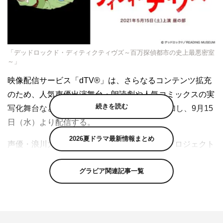
「デッドロックド・ディティクティヴズ～百万探偵都市の史上最悪密室
～」
映像配信サービス「dTV®」は、さらなるコンテンツ拡充
のため、人気声優出演舞台・朗読劇や人気コミックスの実
続きを読む
写化舞台などの人気舞台作品45タイトルを追加し、9月15
日（水）より配信する。
2026夏ドラマ最新情報まとめ
声優・浪川大輔が館長を務める新感覚朗読劇プロジェクト
「READING MUSEUM」シリーズより、第3弾公演「デッ
グラビア関連記事一覧
ドロックド・ディティクティヴズ～百万探偵都市の史上最
悪密室～」が、上演からわずか4か月という異例のスピー
ドで独占配信が決定。本公演は今年5月に上演され、下野
紘や江口拓也ら豪華声優陣が出演を果たし好評を博した朗