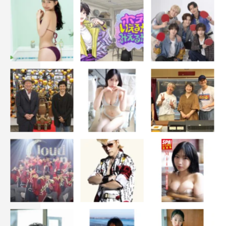
【夜の部】開場17：30／開演18：00
2021年9月12日（日）
【昼の部】開場12：30／開演13：00
【夜の部】開場17：30／開演18：00
チケット販売期間：9月20日（月）18:00まで
視聴可能期間：
2021年9月11日（土）公演：生配信＋12日（日）12：00
～20日（月）23：59
2021年9月12日（日）公演：生配信＋13日（月）12：00
～20日（月）23：59
チケット販売価格（税込）：通常価格 3,720円
dTV会員特別価格 2,720円
※上記料金には券売システム利用料：220円（税込）が含
まれます。