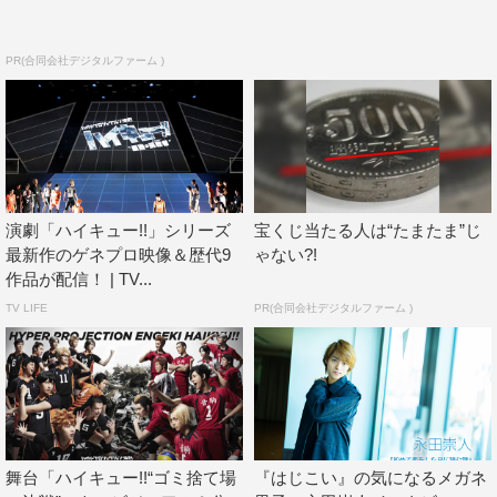
秋楽版
ミュージカル「ヘタリア」FINAL LIVE～A World in the
PR(合同会社デジタルファーム )
Universe～幕張公演
ミュージカル「ヘタリア」FINAL LIVE～A World in the
Universe～大阪公演
舞台『宇宙戦艦ティラミス』
舞台『宇宙戦艦ティラミスⅡ』～蟹・自分でむけますか～
舞台 増田こうすけ劇場 ギャグマンガ日和 デラックス風味
演劇「ハイキュー!!」シリーズ
宝くじ当たる人は“たまたま”じ
舞台 増田こうすけ劇場 ギャグマンガ日和～奥の細道、地
最新作のゲネプロ映像＆歴代9
ゃない?!
作品が配信！ | TV...
獄のランウェイ編～
TV LIFE
PR(合同会社デジタルファーム )
舞台 増田こうすけ劇場 ギャグマンガ日和 向かい風 100％
ミュージカル「Dance with Devils」
ミュージカル「Dance with Devils～D.C.（ダ・カーポ）
～」
ミュージカル「Dance with Devils～Fermata（フェルマー
タ）～」
舞台「ハイキュー!!“ゴミ捨て場
『はじこい』の気になるメガネ