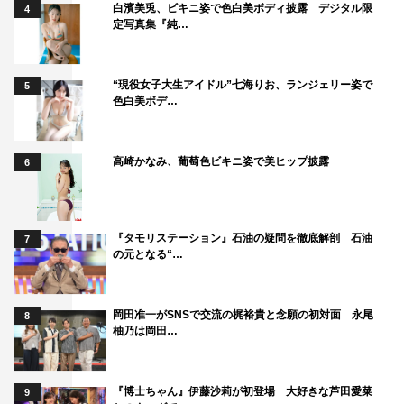
（日）上演 夜の部
白濱美兎、ビキニ姿で色白美ボディ披露 デジタル限
4
定写真集『純…
朗読劇「池袋ナイトアウルテールズ」キャスト登壇スペシ
ャルイベント 【昼の部】
朗読劇「池袋ナイトアウルテールズ」キャスト登壇スペシ
“現役女子大生アイドル”七海りお、ランジェリー姿で
5
ャルイベント 【夜の部】
色白美ボデ…
ひとりしばいVol.1「断」 荒牧慶彦×岡本貴也
ひとりしばいVol.3「ひとりシャドウストライカー、また
高崎かなみ、葡萄色ビキニ姿で美ヒップ披露
6
はセカンドトップ、または、ラインブレイカー」 北村諒
×西田大輔
ひとりしばいVol.4「いまさらキスシーン」 橋本祥平×中
『タモリステーション』石油の疑問を徹底解剖 石油
7
屋敷法仁
の元となる“…
ひとりしばいVol.5「LA・LA・LA・LIBRARY」糸川耀士
郎×ほさかよう×松崎史也
岡田准一がSNSで交流の梶裕貴と念願の初対面 永尾
8
ひとりしばいVol.6「夏休みダヨ！地球さんショー」大平
柚乃は岡田…
峻也×川本成
ひとりしばいVol.7「タワーリングアンコンシャス・ザ・
『博士ちゃん』伊藤沙莉が初登場 大好きな芦田愛菜
9