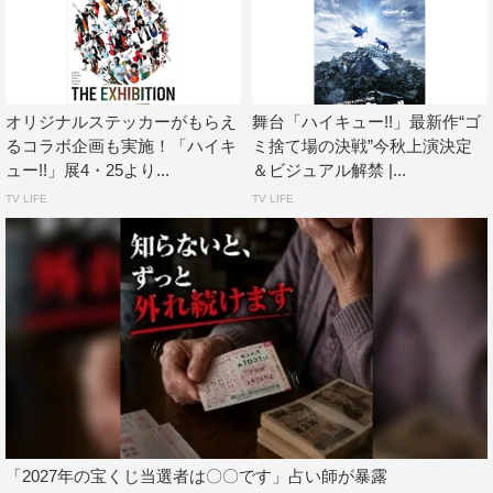
ハイパープロジェクション演劇「ハイキュー!!」“烏野、復
活！”
ハイパープロジェクション演劇「ハイキュー!!」“勝者と敗
者”
オリジナルステッカーがもらえ
舞台「ハイキュー!!」最新作“ゴ
ハイパープロジェクション演劇「ハイキュー!!」“進化の夏”
るコラボ企画も実施！「ハイキ
ミ捨て場の決戦”今秋上演決定
ハイパープロジェクション演劇「ハイキュー!!」“はじまり
ュー!!」展4・25より...
＆ビジュアル解禁 |...
の巨人”
TV LIFE
TV LIFE
ハイパープロジェクション演劇「ハイキュー!!」“最強の場
所（チーム）”
ハイパープロジェクション演劇「ハイキュー!!」“東京の陣”
ハイパープロジェクション演劇「ハイキュー!!」“飛翔”
ミュージカル「ヘタリア～Singin’in the World～」
ミュージカル「ヘタリア～The Great World～」
ミュージカル「ヘタリア～in the new world～」大阪千秋
楽ノーカット版
ミュージカル「ヘタリア～in the new world～」東京大千
「2027年の宝くじ当選者は〇〇です」占い師が暴露