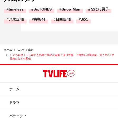
timelesz
SixTONES
Snow Man
なにわ男子
乃木坂46
櫻坂46
日向坂46
JO1
ホーム
エンタメ総合
dTVに40タイトル超の人気舞台作品が追加！浪川大輔、下野紘らの朗読劇、大人気2.5次
元舞台などを配信
ホーム
ドラマ
バラエティ