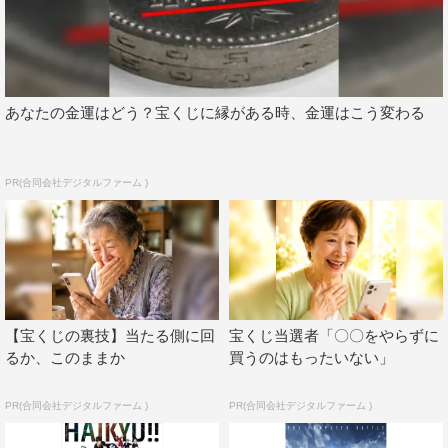
で大きな話題を集めた作品の2.5次元舞台も9月15日（水）
より配信。この他にも大人気舞台「おそ松さんon STAGE
～SIX MEN’S SHOW TIME～」等も絶賛配信中。
そして、人気アーティストのプレミアムライブの生配信や
あなたの金運はどう？宝くじに縁がある時、金運はこう変わる
舞台作品の生配信を個別課金形式で提供する有料ライブ作
品として、Mixalive TOKYOのTheater Mixaで9月11日
PR(合同会社デジタルファーム )
（土）、12日（日）の2日間で計4公演が開催される新感
覚朗読舞台『池袋裏百物語 明烏准教授の都市伝説ゼミ』
を独占生配信する。チケットは現在販売中。
追加配信作品一覧
【宝くじの裏技】当たる側に回
宝くじ当選者「〇〇をやらずに
舞台「炎炎ノ消防隊」
るか、このままか
買うのはもったいない」
ハイパープロジェクション演劇「ハイキュー!!」（初演）
ハイパープロジェクション演劇「ハイキュー!!」“頂の景
PR(合同会社デジタルファーム )
PR(合同会社デジタルファーム )
色″（再演）