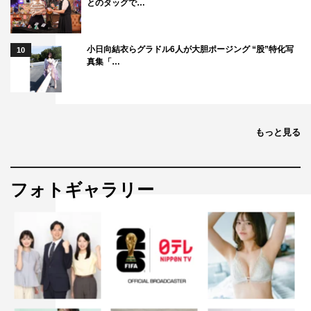
ショウ」陳内将×伊勢直弘
とのタッグで…
ひとりしばいVol.8「50%」植田圭輔×松崎史也
ひとりしばいVol.9「ネバーランド、アゲイン」椎名鯛造×
小日向結衣らグラドル6人が大胆ポージング “股”特化写
10
ほさかよう
真集「…
ひとりしばいVol.10「ラルスコット・ギグの動物園 牙を
抜かれた虎のガラ」佐藤拓也×末原拓馬
ひとりしばいVol.11「ラルスコット・ギグの動物園 狂っ
もっと見る
た像のクレバオーヌ」下野紘×末原拓馬
ひとりしばいVol.12「ラルスコット・ギグの動物園 裁判
を受けたリスのモル」福圓美里×末原拓馬
フォトギャラリー
dTVシアター特設サイト：
https://bit.ly/3yX2ljE
＜『池袋裏百物語 明烏准教授の都市伝説ゼミ』＞配信概
要
2021年9月11日（土）
【昼の部】開場12：30／開演13：00