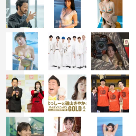
※dTV会員特別価格は、dTV会員向けの販売価格となりま
す。
チケット販売サイト：
https://video.dmkt-sp.jp/ft/s0007230
★9月の新着ラインナップ特設ページ：
https://bit.ly/3Dc9VdP
dTVサービスサイト：
https://video.dmkt-sp.jp/
dTVに関する情報まとめサイト：https://info.dtv.jp
dTVサービス概要
大ヒット映画や話題のドラマ、放送中の最新アニメをはじ
め、見逃していた韓流ドラマまで、子供から大人まで楽し
める多彩なジャンルの話題作が毎月追加され、月額550円
（税込）で楽しめる。最新映画や放送中のテレビドラマの
見逃しも、新作レンタルが可能で、新作レンタルには、d