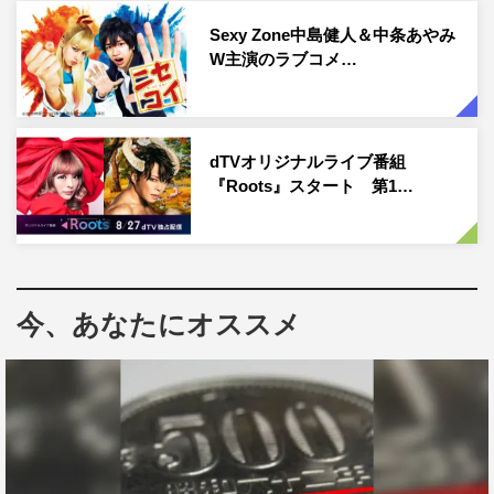
「ひとりしばい」シリーズなど数々の大人気声優が出演す
Sexy Zone中島健人＆中条あやみ
る舞台も独占配信する。
W主演のラブコメ…
dTVオリジナルライブ番組
『Roots』スタート 第1…
今、あなたにオススメ
舞台「炎炎ノ消防隊」
さらに、舞台「炎炎ノ消防隊」やハイパープロジェクショ
ン演劇「ハイキュー!!」シリーズ、ミュージカル「ヘタリ
ア～Singin’in the World～」など、コミックスやアニメ化