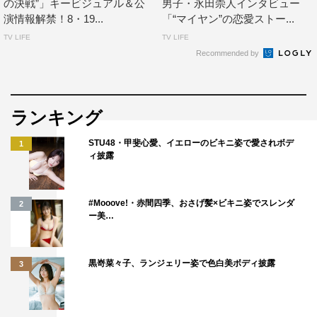
「王室教師ハイネ －THE MUSICAL－」
の決戦”」キービジュアル＆公
男子・永田崇人インタビュー
演情報解禁！8・19...
「“マイヤン”の恋愛ストー...
舞台「夢王国と眠れる100人の王子様～Prince Theater
TV LIFE
TV LIFE
～」
Recommended by
ミュージカル「DREAM!ing」
舞台「マジ校デストロイ」
READING MUSEUM「デッドロックド・ディティクティ
ランキング
ヴズ～百万探偵都市の史上最悪密室～」※2021年5月15日
（土）上演 昼の部
STU48・甲斐心愛、イエローのビキニ姿で愛されボデ
1
ィ披露
READING MUSEUM「デッドロックド・ディティクティ
ヴズ～百万探偵都市の史上最悪密室～」※2021年5月15日
（土）上演 夜の部
#Mooove!・赤間四季、おさげ髪×ビキニ姿でスレンダ
2
ー美…
READING MUSEUM「デッドロックド・ディティクティ
ヴズ～百万探偵都市の史上最悪密室～」※2021年5月16日
（日）上演 昼の部
黒嵜菜々子、ランジェリー姿で色白美ボディ披露
3
READING MUSEUM「デッドロックド・ディティクティ
ヴズ～百万探偵都市の史上最悪密室～」※2021年5月16日