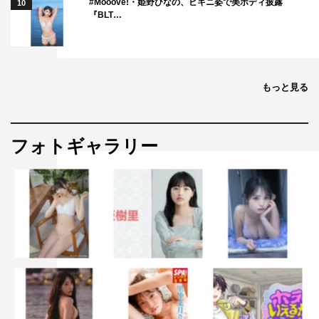
#Mooove!・姫野ひなの、ビキニ姿で美ボディ披露
10
『BLT…
もっと見る
フォトギャラリー