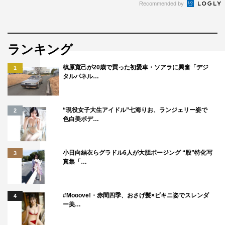
Recommended by
ランキング
槙原寛己が20歳で買った初愛車・ソアラに興奮「デジ
1
タルパネル…
“現役女子大生アイドル”七海りお、ランジェリー姿で
2
色白美ボデ…
小日向結衣らグラドル6人が大胆ポージング “股”特化写
3
真集「…
#Mooove!・赤間四季、おさげ髪×ビキニ姿でスレンダ
4
ー美…