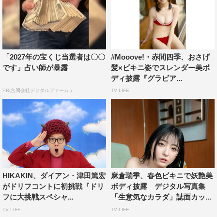
「2027年の宝くじ当選者は〇〇
#Mooove!・赤間四季、おさげ
です」占い師が暴露
髪×ビキニ姿でスレンダー美ボ
ディ披露『グラビア...
PR(合同会社デジタルファーム )
TV LIFE
HIKAKIN、ダイアン・津田篤宏
麻倉瑞季、春色ビキニで妖艶美
がドリフコントに初挑戦『ドリ
ボディ披露 デジタル写真集
フに大挑戦スペシャ...
「生意気なカラダ」誌面カッ...
TV LIFE
TV LIFE