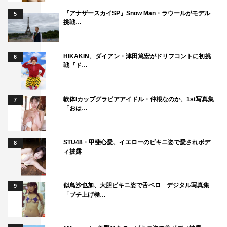
『アナザースカイSP』Snow Man・ラウールがモデル
5
挑戦…
HIKAKIN、ダイアン・津田篤宏がドリフコントに初挑
6
戦『ド…
軟体Iカップグラビアアイドル・仲根なのか、1st写真集
7
「おは…
STU48・甲斐心愛、イエローのビキニ姿で愛されボデ
8
ィ披露
似鳥沙也加、大胆ビキニ姿で舌ペロ デジタル写真集
9
「ブチ上げ極…