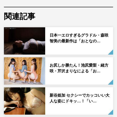
関連記事
インスタグラマーの“うれしのちゃん”こと嬉野ゆみが、1st
写真集を11月17日（水）に発売する。それに先駆けて、
スチール写真と本人コメントが到着した。
日本一エロすぎるグラドル・森咲
智美の最新作は「おとなの…
見えそうで見えない脚や、太もものちょい見せ露出の“あ
ざとさは正義”な写真で、インスタグラムで人気を得てい
るうれしのちゃん。今回の写真集では、その先をついに解
禁している。
お尻しか勝たん！池尻愛梨・緒方
咲・芹沢まりなによる「お…
新谷姫加 セクシーでカッコいい大
人な姿にドキッ…！「い…