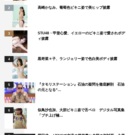
嬉野ゆみ（うれしのちゃん） コメント
高崎かなみ、葡萄色ビキニ姿で美ヒップ披露
2
STU48・甲斐心愛、イエローのビキニ姿で愛されボデ
3
ィ披露
黒嵜菜々子、ランジェリー姿で色白美ボディ披露
4
『タモリステーション』石油の疑問を徹底解剖 石油
5
の元となる“…
似鳥沙也加、大胆ビキニ姿で舌ペロ デジタル写真集
6
「ブチ上げ極…