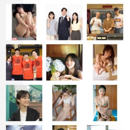
著者：嬉野ゆみ
撮影：槇野翔太