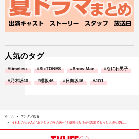
人気のタグ
timelesz
SixTONES
Snow Man
なにわ男子
乃木坂46
櫻坂46
日向坂46
JO1
ホーム
エンタメ総合
うれしのちゃんが“あざとさのその先へ”！嬉野ゆみ 1st写真集でもっと大胆な姿に…