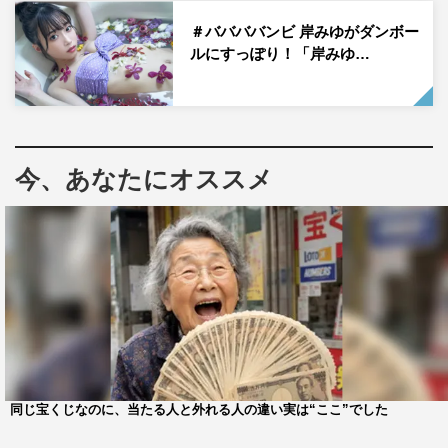
＃ババババンビ 岸みゆがダンボー
ルにすっぽり！「岸みゆ…
これまで見せたことがなかったTバック姿や手ブラ姿など
を大胆に披露。表紙で着用している真っ赤なランジェリー
今、あなたにオススメ
や、バストが美しいシャツ姿など、彼女自身が男性ファン
に満足してもらえることをいろいろ考えて、本格的なグラ
ビアに挑戦した。
衣装はすべてうれしのちゃん自身がスタイリングし、品が
ありつつもセクシーなものをセレクト。湘南の海が見え
る、リゾート感あふれるラグジュアリーな施設で撮影され
たという。
同じ宝くじなのに、当たる人と外れる人の違い実は“ここ”でした