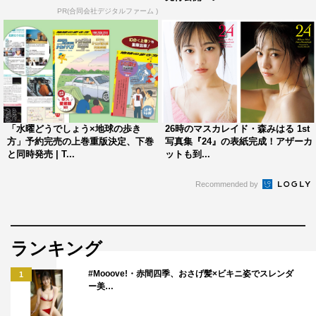
PR(合同会社デジタルファーム )
また、インフルエンサーで、元『Ranzuki』専属モデルと
「水曜どうでしょう×地球の歩き
26時のマスカレイド・森みはる 1st
して活躍していた長谷川万射が友情出演。水着でジャクジ
方」予約完売の上巻重版決定、下巻
写真集『24』の表紙完成！アザーカ
と同時発売 | T...
ットも到...
ーに入ったり、シャワーを浴びたり、ランジェリーやキャ
ミソール姿などの美しい2ショットを披露している。
Recommended by
さらに、「理想の女性像」「太もも」「脚」「性格」「デ
ート」「バスト」「出会い」「自分磨き」「お尻」「すっ
ランキング
ぴん」「あざとい」の11テーマのエッセイも掲載。うれし
のちゃんが今、思っていることを表現した文章にも注目
#Mooove!・赤間四季、おさげ髪×ビキニ姿でスレンダ
1
ー美…
だ。