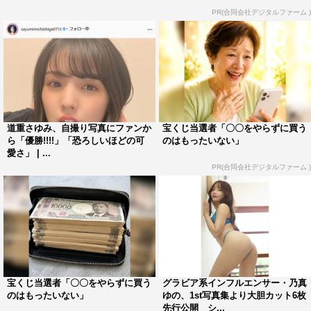
PR(合同会社デジタルファーム )
道重さゆみ、自撮り写真にファンか
宝くじ当選者「〇〇をやらずに買う
ら「優勝!!!!」「恐ろしいほどの可
のはもったいない」
愛さ」 | ...
PR(合同会社デジタルファーム )
宝くじ当選者「〇〇をやらずに買う
グラビア系インフルエンサー・乃真
のはもったいない」
ゆの、1st写真集より大胆カット6枚
先行公開 シ...