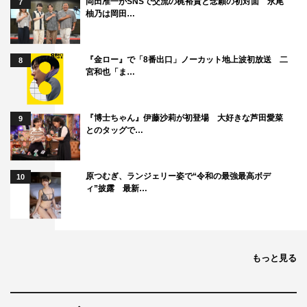
岡田准一がSNSで交流の梶裕貴と念願の初対面 永尾
7
柚乃は岡田…
『金ロー』で「8番出口」ノーカット地上波初放送 二
8
宮和也「ま…
『博士ちゃん』伊藤沙莉が初登場 大好きな芦田愛菜
9
とのタッグで…
念願の写真集が出せてとってもうれしい！ しかも、いき
原つむぎ、ランジェリー姿で“令和の最強最高ボデ
10
なり本格的なグラビアに初挑戦！
ィ”披露 最新…
撮影はドキドキでとっても緊張したけど、みんなを驚かせ
たくて頑張りました。普段SNSに投稿している私の姿とは
違う、ギャップを楽しんでもらえたらうれしいです！
もっと見る
これまでグラビアは断っていましたが、これを機にチャレ
ンジしていきたい！ そんな新たな覚悟を表した、情熱的
な赤のランジェリーの写真が表紙です♥