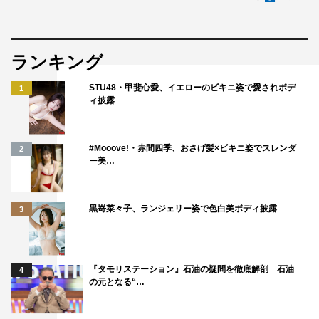
ランキング
STU48・甲斐心愛、イエローのビキニ姿で愛されボデ
1
ィ披露
#Mooove!・赤間四季、おさげ髪×ビキニ姿でスレンダ
2
ー美…
黒嵜菜々子、ランジェリー姿で色白美ボディ披露
3
『タモリステーション』石油の疑問を徹底解剖 石油
4
の元となる“…