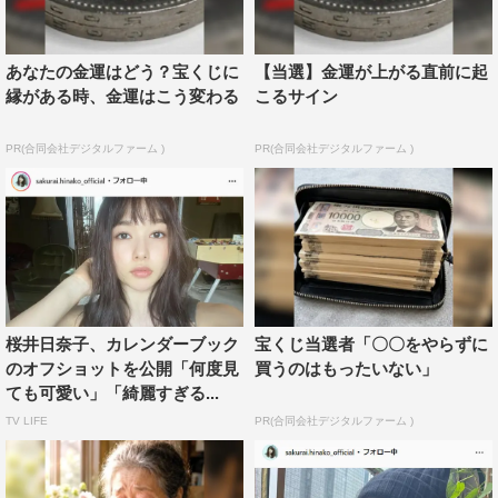
あなたの金運はどう？宝くじに
【当選】金運が上がる直前に起
縁がある時、金運はこう変わる
こるサイン
PR(合同会社デジタルファーム )
PR(合同会社デジタルファーム )
桜井日奈子、カレンダーブック
宝くじ当選者「〇〇をやらずに
のオフショットを公開「何度見
買うのはもったいない」
ても可愛い」「綺麗すぎる...
TV LIFE
PR(合同会社デジタルファーム )