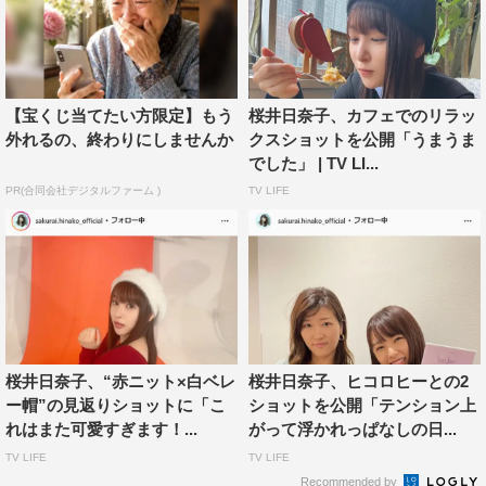
【宝くじ当てたい方限定】もう
桜井日奈子、カフェでのリラッ
外れるの、終わりにしませんか
クスショットを公開「うまうま
でした」 | TV LI...
PR(合同会社デジタルファーム )
TV LIFE
桜井日奈子、“赤ニット×白ベレ
桜井日奈子、ヒコロヒーとの2
ー帽”の見返りショットに「こ
ショットを公開「テンション上
れはまた可愛すぎます！...
がって浮かれっぱなしの日...
TV LIFE
TV LIFE
Recommended by