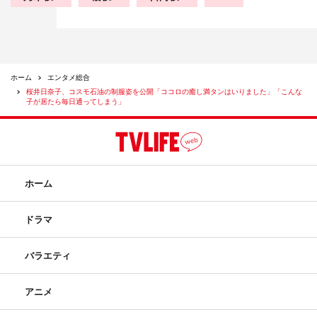
ホーム
エンタメ総合
桜井日奈子、コスモ石油の制服姿を公開「ココロの癒し満タンはいりました」「こんな
子が居たら毎日通ってしまう」
ホーム
ドラマ
バラエティ
アニメ