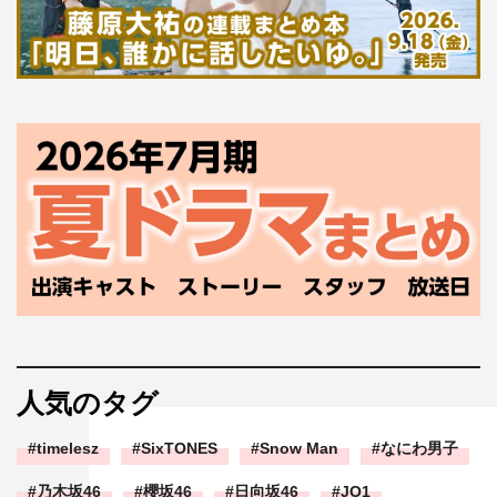
人気のタグ
timelesz
SixTONES
Snow Man
なにわ男子
乃木坂46
櫻坂46
日向坂46
JO1