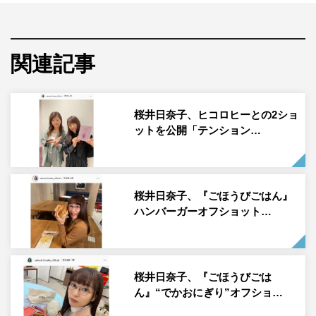
桜井日奈子公式Instagram（sakurai.hinako_official）より
女優の桜井日奈子が10月13日（水）に自身のInstagramを
関連記事
更新し、写真を公開した。
桜井は「ココロも満タンに」のコメントとともに、CMに
桜井日奈子、ヒコロヒーとの2ショ
出演中のコスモ石油の制服を着用した写真を投稿した。
ットを公開「テンション…
この投稿にフォロワーからは「日奈ちゃんのおかげで今日
も、ココロ満タン」「天使！！めっちゃ可愛い❤️❤️これは
桜井日奈子、『ごほうびごはん』
あかんヤツです」「とてもかわいいです。」「かわいい?
ハンバーガーオフショット…
この制服みて癒されるますー」「お疲れ様です ココロの
癒し満タンはいりました」「こんな子が居たら毎日通って
しまう」などのコメントが寄せられている。
桜井日奈子、『ごほうびごは
桜井日奈子公式Instagram：
ん』“でかおにぎり”オフショ…
https://www.instagram.com/sakurai.hinako_official/