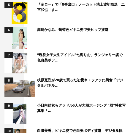
『金ロー』で「8番出口」ノーカット地上波初放送 二
5
宮和也「ま…
高崎かなみ、葡萄色ビキニ姿で美ヒップ披露
6
“現役女子大生アイドル”七海りお、ランジェリー姿で
7
色白美ボデ…
槙原寛己が20歳で買った初愛車・ソアラに興奮「デジ
8
タルパネル…
小日向結衣らグラドル6人が大胆ポージング “股”特化写
9
真集「…
白濱美兎、ビキニ姿で色白美ボディ披露 デジタル限
10