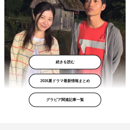
続きを読む
2026夏ドラマ最新情報まとめ
『最愛』公式Instagram（saiai_tbs）より
グラビア関連記事一覧
吉高由里子主演のTBS金曜ドラマ『最愛』（毎週（金）後
10・00）の番組公式Instagramが、10月15日（金）に吉高
と松下洸平のオフショットを公開した。