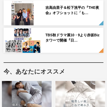
さらキュンキュンを誘います」などのコメントが寄せられ
吉高由里子＆松下洸平の『THE夜
ている。
会』オフショットに「も…
『最愛』公式Instagram：
https://www.instagram.com/saiai_tbs/
TBS秋ドラマ展10・9より赤坂Biz
タワーで開催『日…
吉高由里子
松下洸平
今、あなたにオススメ