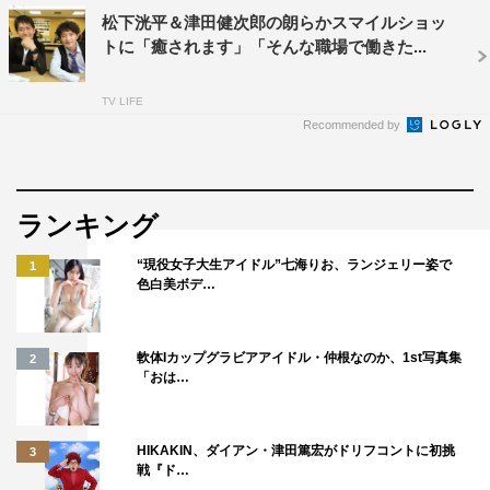
松下洸平＆津田健次郎の朗らかスマイルショッ
トに「癒されます」「そんな職場で働きた...
TV LIFE
Recommended by
ランキング
“現役女子大生アイドル”七海りお、ランジェリー姿で
1
色白美ボデ…
軟体Iカップグラビアアイドル・仲根なのか、1st写真集
2
「おは…
HIKAKIN、ダイアン・津田篤宏がドリフコントに初挑
3
戦『ド…