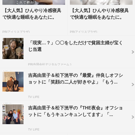
【大人気】ひんやり冷感寝具
【大人気】ひんやり冷感寝具
で快適な睡眠をあなたに。
で快適な睡眠をあなたに。
PR(アイリスプラザ)
PR(アイリスプラザ)
「現実…？」〇〇をしただけで貧困主婦が宝く
じ当選
PR(合同会社デジタルファーム )
吉高由里子＆松下洸平の『最愛』仲良しオフシ
ョットに「笑顔の二人が好きやよ」「もう...
TV LIFE
吉高由里子＆松下洸平の『THE夜会』オフショ
ットに「もうキュンキュンしてます」「...
TV LIFE