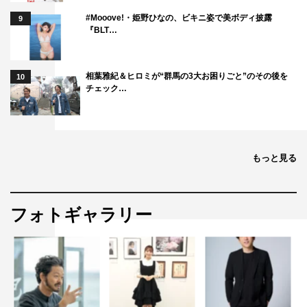
#Mooove!・姫野ひなの、ビキニ姿で美ボディ披露
9
『BLT…
相葉雅紀＆ヒロミが“群馬の3大お困りごと”のその後を
10
チェック…
もっと見る
フォトギャラリー