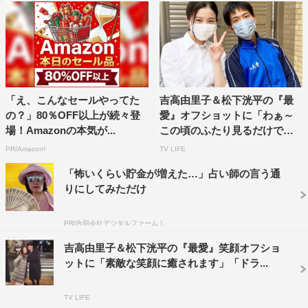
「え、こんなセールやってた
吉高由里子＆松下洸平の『最
の？」80％OFF以上が続々登
愛』オフショットに「わぁ～
場！Amazonの本気が...
この頃のふたり見るだけで泣
い...
PR(Amazon)
TV LIFE
「怖いくらい貯金が増えた…」占い師の言う通
りにしてみただけ
PR(合同会社デジタルファーム )
吉高由里子＆松下洸平の『最愛』笑顔オフショ
ットに「素敵な笑顔に癒されます」「ドラ...
TV LIFE