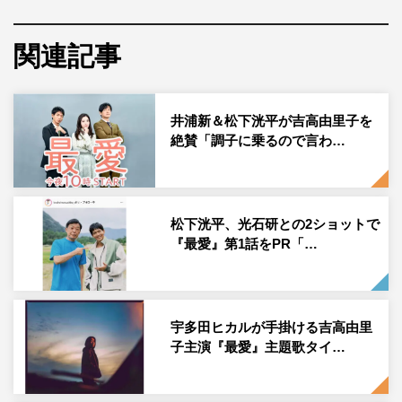
「みなさんがSNSで盛り上がっていた「好きやよ」前のお
関連記事
ふたり はい、スタッフも撮影しながら心の中で盛り上が
っていました そんな中、大自然で明るい照明に集まって
くる虫たちに慌てる吉高さんと、見守る松下さん、、、
井浦新＆松下洸平が吉高由里子を
梨央と大輝の感情溢れるシーンでしたが、とても楽しい雰
絶賛「調子に乗るので言わ…
囲気で撮影してました」のコメントとともに、吉高と松下
の2ショットを投稿した。
この投稿にフォロワーからは「はい、大輝の「好きやよ」
松下洸平、光石研との2ショットで
にキュンキュンしました 梨央の背中を優しくさすって
『最愛』第1話をPR「…
「元気出せ」も とっても素敵な忘れられないシーンで
す」「大好きなシーン。何回も見返しています ここ何年
かでベストワンのドラマになる予感がします」「オフショ
宇多田ヒカルが手掛ける吉高由里
ありがとうございます 微笑ましい2人にキュン」「大輝
子主演『最愛』主題歌タイ…
の「好きやよ」にキュンキュンし、背中と頭を優しく撫で
撫でに。またまたキュンキュン」「好きやよ❤️方言がなお