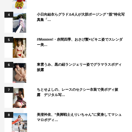
小日向結衣らグラドル6人が大胆ポージング “股”特化写
4
真集「…
#Mooove!・赤間四季、おさげ髪×ビキニ姿でスレンダ
5
ー美…
東雲うみ、黒の紐ランジェリー姿でグラマラスボディ
6
披露
ちとせよしの、レースのセクシー衣装で美ボディ披
7
露 デジタル写…
美澄衿依、“美脚戦士えりいちゃん”に変身してマシュ
8
マロボディ…