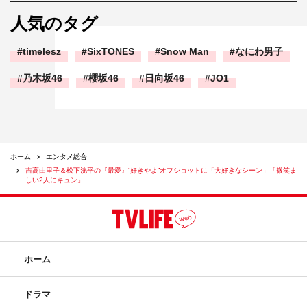
人気のタグ
timelesz
SixTONES
Snow Man
なにわ男子
乃木坂46
櫻坂46
日向坂46
JO1
ホーム
エンタメ総合
吉高由里子＆松下洸平の『最愛』“好きやよ”オフショットに「大好きなシーン」「微笑ま
しい2人にキュン」
ホーム
ドラマ