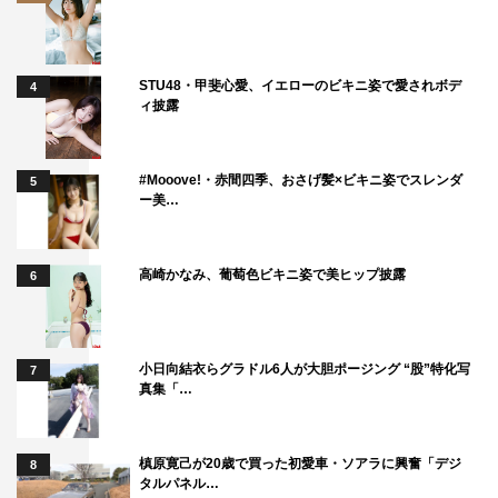
STU48・甲斐心愛、イエローのビキニ姿で愛されボデ
4
ィ披露
#Mooove!・赤間四季、おさげ髪×ビキニ姿でスレンダ
5
ー美…
高崎かなみ、葡萄色ビキニ姿で美ヒップ披露
6
小日向結衣らグラドル6人が大胆ポージング “股”特化写
7
真集「…
槙原寛己が20歳で買った初愛車・ソアラに興奮「デジ
8
タルパネル…