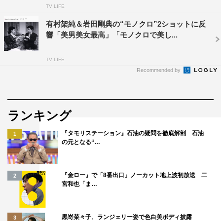
TV LIFE
有村架純＆岩田剛典の“モノクロ”2ショットに反
響「美男美女最高」「モノクロで美し...
TV LIFE
Recommended by
ランキング
『タモリステーション』石油の疑問を徹底解剖 石油
1
の元となる“…
『金ロー』で「8番出口」ノーカット地上波初放送 二
2
宮和也「ま…
黒嵜菜々子、ランジェリー姿で色白美ボディ披露
3