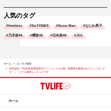
人気のタグ
timelesz
SixTONES
Snow Man
なにわ男子
乃木坂46
櫻坂46
日向坂46
JO1
ホーム
エンタメ総合
有村架純、TAMA映画賞授賞式オフショットを公開「最優秀女優賞おめでとうございま
す！」「とても素晴らしかったです」
ホーム