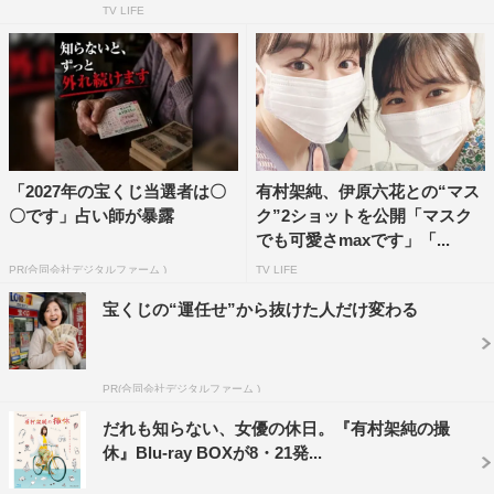
TV LIFE
「2027年の宝くじ当選者は〇
有村架純、伊原六花との“マス
〇です」占い師が暴露
ク”2ショットを公開「マスク
でも可愛さmaxです」「...
PR(合同会社デジタルファーム )
TV LIFE
宝くじの“運任せ”から抜けた人だけ変わる
PR(合同会社デジタルファーム )
だれも知らない、女優の休日。『有村架純の撮
休』Blu-ray BOXが8・21発...