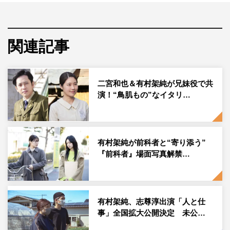
いことです。 そんな風に再確認できる1日でもありまし
た。本当に感謝しています、ありがとうございました。」
のコメントとともに、菅田将暉、土井裕泰監督との3ショ
関連記事
ットを投稿した。
この投稿にフォロワーからは「最優秀女優賞おめでとうご
ざいます！架純ちゃんが紡ぐ言葉一つ一つとても素敵でし
二宮和也＆有村架純が兄妹役で共
演！“鳥肌もの”なイタリ…
た、来年も再来年もその先もずっと私のいちばんです」
「映画授賞式観ました！架純ちゃん、最優秀女優賞おめで
とうございます」「改めておめでとうございます とても
素晴らしかったです」「架純ちゃんの演技、作品が大好き
有村架純が前科者と“寄り添う”
『前科者』場面写真解禁…
です！！」「架純ちゃんの演じる役はどれも凄く引き込ま
れます 魅力が沢山で毎日好きが溢れます」などのコメン
トが寄せられている。
有村架純、志尊淳出演「人と仕
有村架純公式Instagram：
事」全国拡大公開決定 未公…
https://www.instagram.com/kasumi_arimura.official/