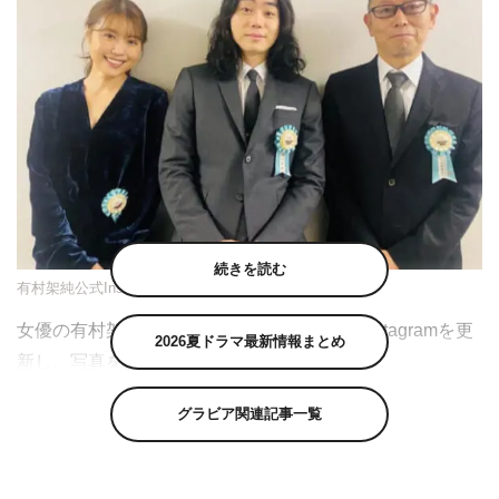
続きを読む
有村架純公式Instagram（kasumi_arimura.official）より
女優の有村架純が11月21日（日）に自身のInstagramを更
2026夏ドラマ最新情報まとめ
新し、写真を公開した。
有村は「TAMA映画賞授賞式に参加させていただきまし
グラビア関連記事一覧
た。 演じるお仕事において自分にできることは、現場を
作品を愛することだけです。そして、敬意と感謝を忘れな