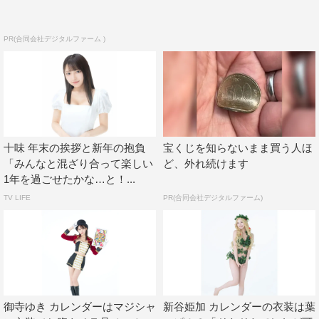
雑誌のお仕事もたくさんしたいし、演技だったりバラエテ
ィだったりテレビのお仕事もしたいです！ 北海道のお仕
PR(合同会社デジタルファーム )
事ももっとたくさんしたい！
プライベートは、2022年は日記をつけたいなって思って
います。三日坊主なので続けたい（笑）。
自炊も頑張りたいのと、サウナ旅行をしたい！
あとは仕事もプライベートもとにかく楽しんでhappyな毎
十味 年末の挨拶と新年の抱負
宝くじを知らないまま買う人ほ
日を過ごすこと！ これは毎年の目標です！（笑）
「みんなと混ざり合って楽しい
ど、外れ続けます
1年を過ごせたかな…と！...
TV LIFE
PR(合同会社デジタルファーム)
御寺ゆき カレンダーはマジシャ
新谷姫加 カレンダーの衣装は葉