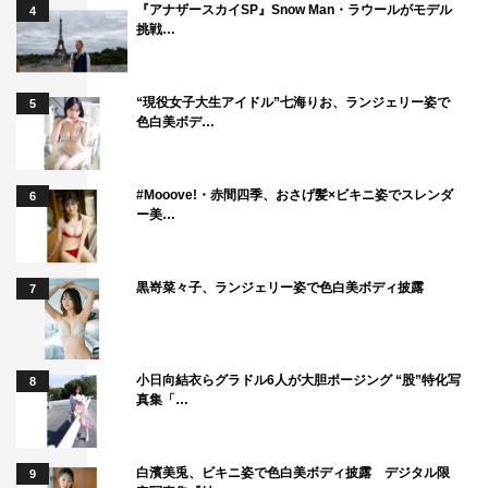
『アナザースカイSP』Snow Man・ラウールがモデル
WEB
4
挑戦…
林ゆめ Twitter：
https://twitter.com/h_yume_1018
林ゆめ Instagram：
“現役女子大生アイドル”七海りお、ランジェリー姿で
5
色白美ボデ…
https://www.instagram.com/___yuume.18/
林ゆめのゆめチャンネル：
https://www.youtube.com/channel/UCbEnFGu9AHboTcAtP
#Mooove!・赤間四季、おさげ髪×ビキニ姿でスレンダ
6
ー美…
bYX91g
2022ゼロイチイメージグラフィック ©mami kishimura
黒嵜菜々子、ランジェリー姿で色白美ボディ披露
7
小日向結衣らグラドル6人が大胆ポージング “股”特化写
8
真集「…
ゼロイチファミリア
林ゆめ
白濱美兎、ビキニ姿で色白美ボディ披露 デジタル限
9