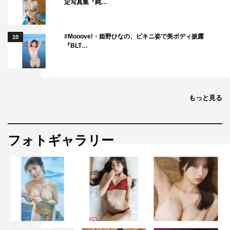
定写真集『純…
#Mooove!・姫野ひなの、ビキニ姿で美ボディ披露
10
『BLT…
もっと見る
フォトギャラリー