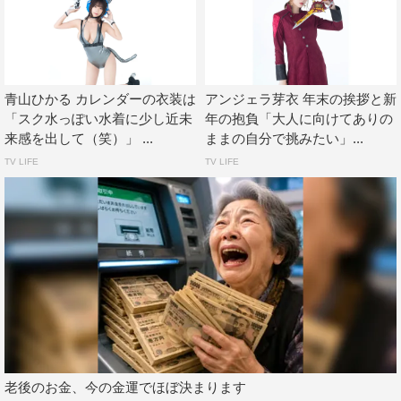
教えてください。
「人」
今年は写真集発売があってイベントもたくさんあったし、
青山ひかる カレンダーの衣装は
アンジェラ芽衣 年末の挨拶と新
地方にも行けたのでたくさんの新しい人に出会えたり、い
「スク水っぽい水着に少し近未
年の抱負「大人に向けてありの
来感を出して（笑）」 ...
ままの自分で挑みたい」...
ろんな方への感謝を改めて実感できました。
TV LIFE
TV LIFE
プライベートも信頼できる友達に支えられて、とても周り
に素敵な人たちがたくさんいて、人との繋がりをとても大
切したいと思えた1年でした。
◆今年のカレンダーの衣装は、どんな感じでしょうか？
ドラマ『凛子さんはシてみたい』の衣装そのままを再現し
ました！（笑）
ウェディングプランナーの役だったのでスーツです！
◆2022年の抱負をお願いいたします。
老後のお金、今の金運でほぼ決まります