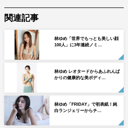
総勢35名のタレント・スタッフが総力をあげて制作してお
関連記事
り、「もうこれを抜ける作品を作るのは難しいのでは？」
と自負するほどのビジュアルに仕上がった。その公開に合
わせて、イメージビジュアルにも登場している林ゆめへの
林ゆめ「世界でもっとも美しい顔
インタビューが到着した。
100人」に3年連続ノミ…
林ゆめ インタビュー
林ゆめ レオタードからあふれんば
かりの健康的な美ボディ…
林ゆめ「FRIDAY」で初表紙！純
白ランジェリーからチ…