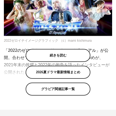
2022ゼロイチイメージグラフィック （c）mami kishimura
「2022のゼロイチファミリアイメージビジュアル」が公
続きを読む
開。合わせて、ゼロイチファミリア所属の林ゆめが、
2021年末の挨拶と2022年の抱負を語ったインタビューが
公開された。
2026夏ドラマ最新情報まとめ
桃月なしこやアンジェラ芽衣など、人気タレントが所属す
グラビア関連記事一覧
る芸能事務所・ゼロイチファミリア。2021年は多数の所
属タレントが大きな飛躍を遂げたが、去年に引き続き「ア
ベンジャーズ」を意識した「2022のゼロイチファミリア
イメージビジュアル」撮影を実施。