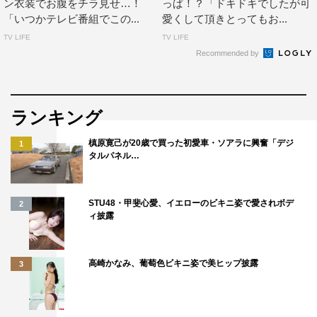
ン衣装でお腹をチラ見せ…！
っぱ！？「ドキドキでしたが可
「いつかテレビ番組でこの...
愛くして頂きとってもお...
TV LIFE
TV LIFE
Recommended by
ランキング
槙原寛己が20歳で買った初愛車・ソアラに興奮「デジ
1
タルパネル…
STU48・甲斐心愛、イエローのビキニ姿で愛されボデ
2
ィ披露
高崎かなみ、葡萄色ビキニ姿で美ヒップ披露
3