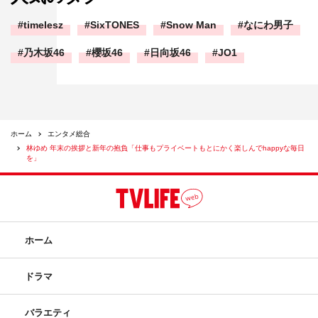
timelesz
SixTONES
Snow Man
なにわ男子
乃木坂46
櫻坂46
日向坂46
JO1
ホーム
エンタメ総合
林ゆめ 年末の挨拶と新年の抱負「仕事もプライベートもとにかく楽しんでhappyな毎日
を」
ホーム
ドラマ
バラエティ