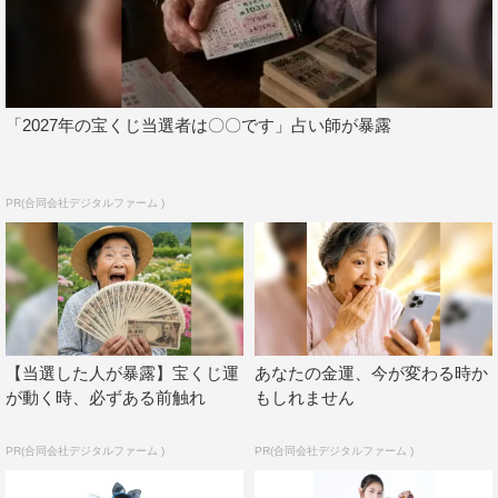
新しいことに挑戦もできて充実した1年でした！
まずは1st写真集発売！ ずっと写真集を出したかったの
でひとつの夢がかないました！ 出せたことももちろんう
れしいし、みんなからの反響だったり、イベントで地方に
「2027年の宝くじ当選者は〇〇です」占い師が暴露
行けてたくさんの方に会えたことが特にうれしかったで
す！
PR(合同会社デジタルファーム )
あとは連続ドラマのレギュラーキャストに選ばれたこ
と！ 演技のお仕事は全然したことがなかったので緊張も
したけど、すごく楽しかったです。またお芝居のお仕事も
挑戦してみたいです！
大好きな地元、北海道のお仕事も今年はたくさんできまし
た！ たくさん地元に帰れてうれしかったです！
【当選した人が暴露】宝くじ運
あなたの金運、今が変わる時か
が動く時、必ずある前触れ
もしれません
プライベートもすごく楽しかったしやり残したことは何も
ないです！（笑）
PR(合同会社デジタルファーム )
PR(合同会社デジタルファーム )
◆自身の2021年「今年の漢字」と、それを選んだ理由を