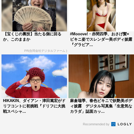
【宝くじの裏技】当たる側に回る
#Mooove!・赤間四季、おさげ髪×
か、このままか
ビキニ姿でスレンダー美ボディ披露
『グラビア...
PR(合同会社デジタルファーム )
HIKAKIN、ダイアン・津田篤宏がド
麻倉瑞季、春色ビキニで妖艶美ボデ
リフコントに初挑戦『ドリフに大挑
ィ披露 デジタル写真集「生意気な
戦スペシャ...
カラダ」誌面カッ...
Recommended by