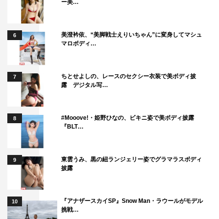
ー美…
美澄衿依、“美脚戦士えりいちゃん”に変身してマシュ
6
マロボディ…
ちとせよしの、レースのセクシー衣装で美ボディ披
7
露 デジタル写…
#Mooove!・姫野ひなの、ビキニ姿で美ボディ披露
8
『BLT…
東雲うみ、黒の紐ランジェリー姿でグラマラスボディ
9
披露
『アナザースカイSP』Snow Man・ラウールがモデル
10
挑戦…