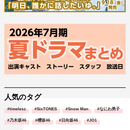
人気のタグ
timelesz
SixTONES
Snow Man
なにわ男子
乃木坂46
櫻坂46
日向坂46
JO1