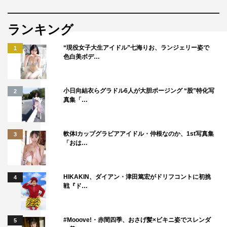
ランキング
“現役女子大生アイドル”七海りお、ランジェリー姿で
1
色白美ボデ…
小日向結衣らグラドル6人が大胆ポージング “股”特化写
2
真集「…
軟体Iカップグラビアアイドル・仲根なのか、1st写真集
3
「おは…
HIKAKIN、ダイアン・津田篤宏がドリフコントに初挑
4
戦『ド…
#Mooove!・赤間四季、おさげ髪×ビキニ姿でスレンダ
5