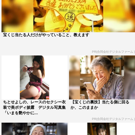
宝くじ当たる人だけがやっていること、教えます
PR(合同会社デジタルファーム )
ちとせよしの、レースのセクシー衣
【宝くじの裏技】当たる側に回る
装で美ボディ披露 デジタル写真集
か、このままか
「いまを艶やかに...
PR(合同会社デジタルファーム )