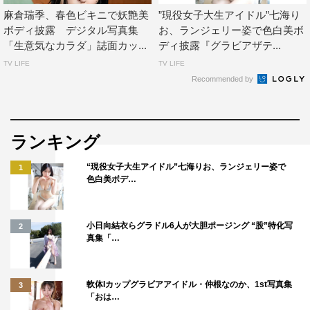
麻倉瑞季、春色ビキニで妖艶美
”現役女子大生アイドル”七海り
ボディ披露 デジタル写真集
お、ランジェリー姿で色白美ボ
「生意気なカラダ」誌面カッ...
ディ披露『グラビアザテ...
TV LIFE
TV LIFE
Recommended by
ランキング
“現役女子大生アイドル”七海りお、ランジェリー姿で
1
色白美ボデ…
小日向結衣らグラドル6人が大胆ポージング “股”特化写
2
真集「…
軟体Iカップグラビアアイドル・仲根なのか、1st写真集
3
「おは…