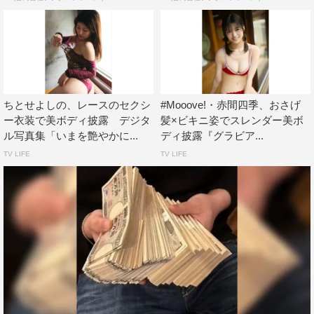
ちとせよしの、レースのセクシ
#Mooove!・赤間四季、おさげ
ー衣装で美ボディ披露 デジタ
髪×ビキニ姿でスレンダー美ボ
ル写真集「いまを艶やかに...
ディ披露『グラビア...
TV LIFE
TV LIFE