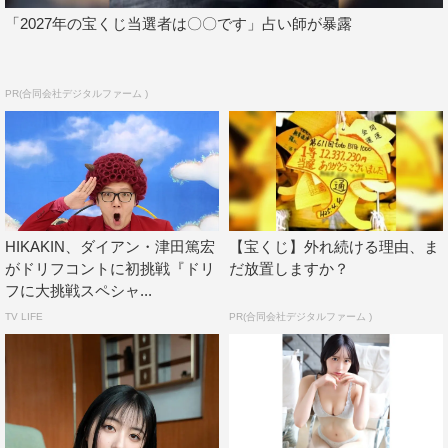
「2027年の宝くじ当選者は〇〇です」占い師が暴露
PR(合同会社デジタルファーム )
HIKAKIN、ダイアン・津田篤宏
【宝くじ】外れ続ける理由、ま
がドリフコントに初挑戦『ドリ
だ放置しますか？
フに大挑戦スペシャ...
TV LIFE
PR(合同会社デジタルファーム )