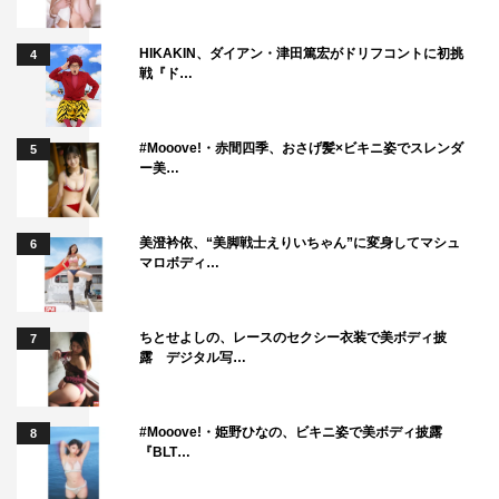
HIKAKIN、ダイアン・津田篤宏がドリフコントに初挑
4
戦『ド…
#Mooove!・赤間四季、おさげ髪×ビキニ姿でスレンダ
5
ー美…
美澄衿依、“美脚戦士えりいちゃん”に変身してマシュ
6
マロボディ…
ちとせよしの、レースのセクシー衣装で美ボディ披
7
露 デジタル写…
#Mooove!・姫野ひなの、ビキニ姿で美ボディ披露
8
『BLT…