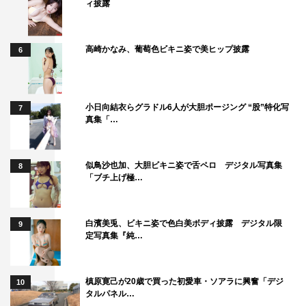
ィ披露
高崎かなみ、葡萄色ビキニ姿で美ヒップ披露
6
小日向結衣らグラドル6人が大胆ポージング “股”特化写
7
真集「…
似鳥沙也加、大胆ビキニ姿で舌ペロ デジタル写真集
8
「ブチ上げ極…
白濱美兎、ビキニ姿で色白美ボディ披露 デジタル限
9
定写真集『純…
槙原寛己が20歳で買った初愛車・ソアラに興奮「デジ
10
タルパネル…