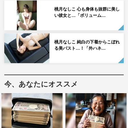
を。
桃月なしこ 心も身体も抜群に美し
い彼女と…「ボリューム…
桃月なしこ 純白の下着からこぼれ
る美バスト…！「外ハネ…
今、あなたにオススメ