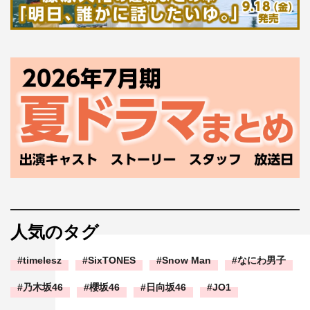
人気のタグ
timelesz
SixTONES
Snow Man
なにわ男子
乃木坂46
櫻坂46
日向坂46
JO1