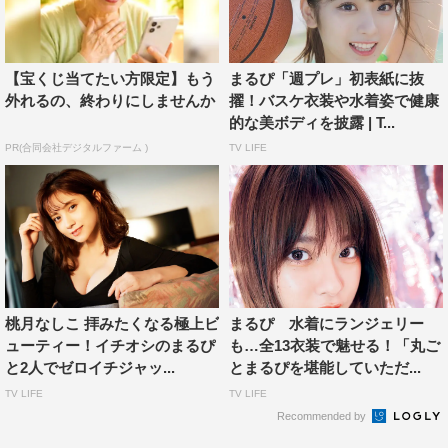
くさん見ていただけたらうれしいです！！ これからも頑
張ります！！」と意気込みを語った。インタビュー全文
は、次ページに掲載。
【宝くじ当てたい方限定】もう
まるぴ「週プレ」初表紙に抜
外れるの、終わりにしませんか
擢！バスケ衣装や水着姿で健康
的な美ボディを披露 | T...
まるぴインタビューはこちら
PR(合同会社デジタルファーム )
TV LIFE
1
2
全文表示
桃月なしこ 拝みたくなる極上ビ
まるぴ 水着にランジェリー
ューティー！イチオシのまるぴ
も…全13衣装で魅せる！「丸ご
と2人でゼロイチジャッ...
とまるぴを堪能していただ...
ゼロイチファミリア
まるぴ
TV LIFE
TV LIFE
Recommended by