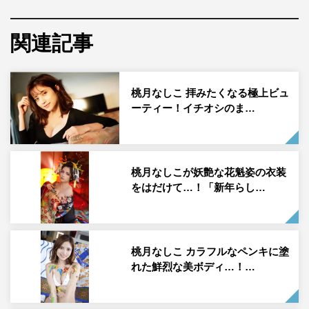
関連記事
ゼロイチファミリア所属のまるぴが、1月24日発売の「週
刊ヤングマガジン」（講談社）に初登場。アザーカットと
本人インタビューが到着した。
桃月なしこ 拝みたくなる極上ビュ
ーティー！イチオシのま…
まるぴは1999年11月5日生まれ、群馬県出身。SNSで“美
女インフルエンサー”と話題になり、2021年11月からゼロ
イチファミリアに所属した。Twitter、Instagram、TikTok
などSNSの総フォロワー数は17万人を超えている
桃月なしこが妖艶な花魁姿の衣装
をはだけて…！「新年らし…
（※2022年1月現在）。
初登場となった「ヤングマガジン」では同じ事務所に所属
する桃月なしこが表紙を飾っており、巻末グラビアを飾っ
桃月なしこ カラフルなペンキに塗
たまるぴと共にゼロイチジャック。まるぴも「今回はなん
れた鮮烈な美ボディ…！…
と同じ事務所の大先輩の桃月なしこさんが表紙ということ
で、とてもテンション上がりました！！（笑）」と感想