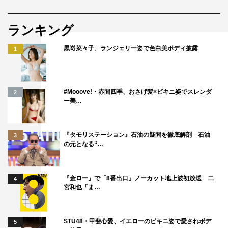
ランキング
黒嵜菜々子、ランジェリー姿で色白美ボディ披露
1
#Mooove!・赤間四季、おさげ髪×ビキニ姿でスレンダ
2
ー美…
『タモリステーション』石油の疑問を徹底解剖 石油
3
の元となる“…
『金ロー』で「8番出口」ノーカット地上波初放送 二
4
宮和也「ま…
STU48・甲斐心愛、イエローのビキニ姿で愛されボデ
5