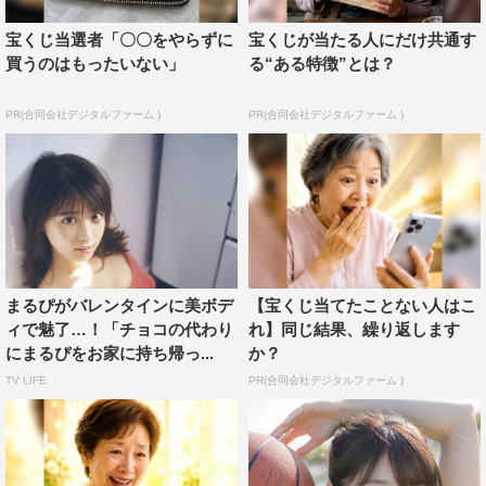
宝くじ当選者「〇〇をやらずに
宝くじが当たる人にだけ共通す
買うのはもったいない」
る“ある特徴”とは？
PR(合同会社デジタルファーム )
PR(合同会社デジタルファーム )
撮影については「今回が初水着撮影、初雑誌撮影と初めて
づくしで、本当に信じられないくらい緊張して、ロケ地に
まるぴがバレンタインに美ボデ
【宝くじ当てたことない人はこ
ィで魅了…！「チョコの代わり
れ】同じ結果、繰り返します
向かうまで正直お腹が痛かったです（笑）。だけど、お話
にまるぴをお家に持ち帰っ...
か？
しすることが大好きなので、現場に入る頃には楽しい！
TV LIFE
PR(合同会社デジタルファーム )
の気持ちが勝っていました！」と明かす。
最後は「初水着姿をお披露目しましたが、いかがだったで
しょうか！ どのカットもお気に入りなので、皆さんにた