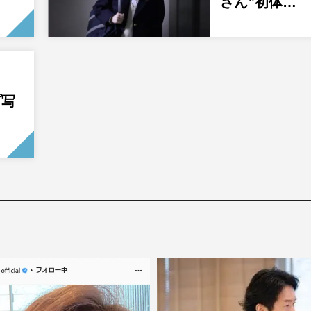
さん”初体…
ヒ
プ写
…