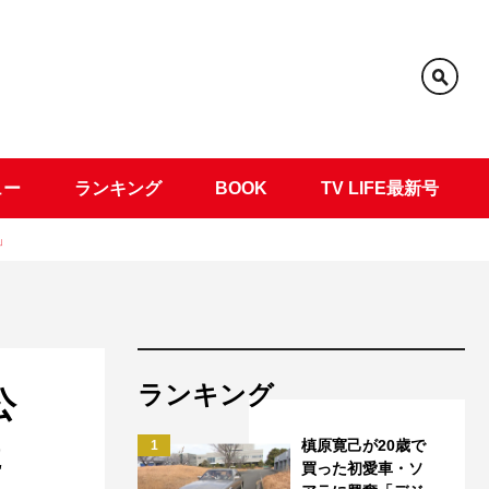
ュー
ランキング
BOOK
TV LIFE最新号
」
ランキング
公
た
槙原寛己が20歳で
1
買った初愛車・ソ