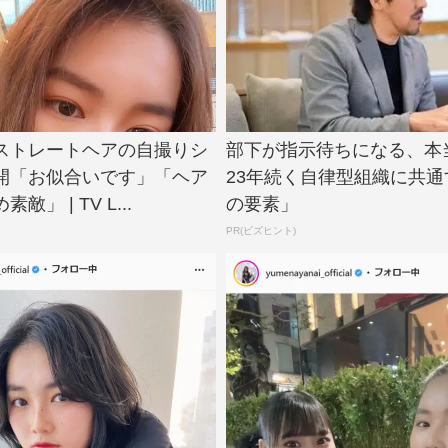
ストレートヘアの自撮りシ
部下が指示待ちになる、本
開「お似合いです」「ヘア
23年続く自律型組織に共通
」 | TV L...
の要素」
PR(ビズヒント)