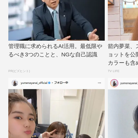
管理職に求められるAI活用。最低限や
箭内夢菜、
るべき3つのことと、NGな自己認識
ョットを公
カラーも含め素敵
PR(ビズヒント)
TV LIFE