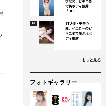
ひなの、ビキニ姿
で美ボディ披露
『BLT…
島
STU48・甲斐心
10
つ
愛、イエローのビ
キニ姿で愛されボ
の
ディ披露
もっと見る
フォトギャラリー