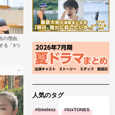
当の理由。
する「3つ
人気のタグ
timelesz
SixTONES