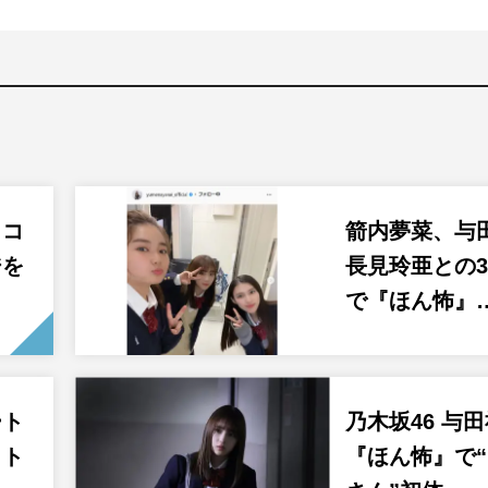
クコ
箭内夢菜、与
ジを
長見玲亜との
で『ほん怖』
ート
乃木坂46 与
ット
『ほん怖』で