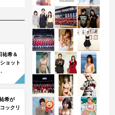
田祐希＆
3ショット
…
田祐希が
“コックリ