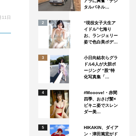
アラに興奮「デジ
タルパネル…
月11日
“現役女子大生ア
2
イドル”七海り
お、ランジェリー
姿で色白美ボデ…
小日向結衣らグラ
3
ドル6人が大胆ポ
ージング “股”特
化写真集「…
#Mooove!・赤間
4
四季、おさげ髪×
ビキニ姿でスレン
ダー美…
HIKAKIN、ダイア
5
ン・津田篤宏がド