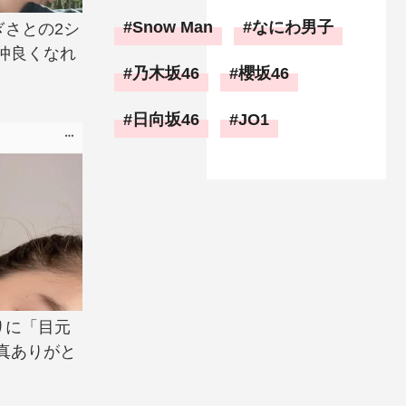
Snow Man
なにわ男子
ぎさとの2シ
仲良くなれ
乃木坂46
櫻坂46
日向坂46
JO1
りに「目元
真ありがと