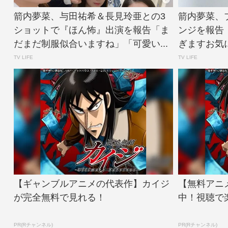
箭内夢菜、与田祐希＆長見玲亜との3
箭内夢菜、
ショットで『ほん怖』出演を報告「ま
ンジを報告
だまだ制服似合いますね」「可愛い...
ぎますお気に入
TV LIFE
TV LIFE
【ギャンブルアニメの代表作】カイジ
【無料アニ
が完全無料で見れる！
中！視聴で
PR(Rチャンネル)
PR(Rチャンネル)