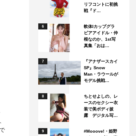
リフコントに初挑
戦『ド…
軟体Iカップグラ
6
ビアアイドル・仲
根なのか、1st写
真集「おは…
『アナザースカイ
7
SP』Snow
Man・ラウールが
モデル挑戦…
ちとせよしの、レ
8
ースのセクシー衣
装で美ボディ披
っ
露 デジタル写…
、
で
#Mooove!・姫野
9