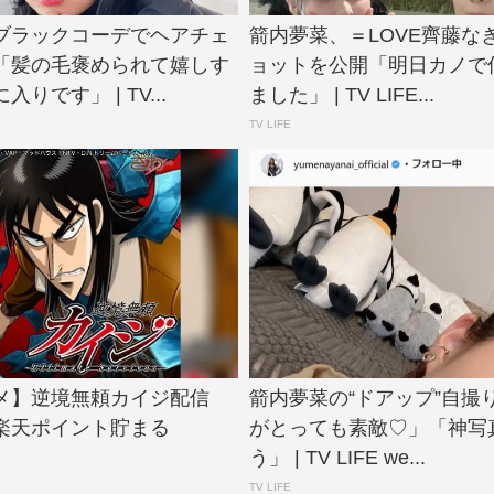
ブラックコーデでヘアチェ
箭内夢菜、＝LOVE齊藤な
「髪の毛褒められて嬉しす
ョットを公開「明日カノで
りです」 | TV...
ました」 | TV LIFE...
TV LIFE
メ】逆境無頼カイジ配信
箭内夢菜の“ドアップ”自撮
楽天ポイント貯まる
がとっても素敵♡」「神写
う」 | TV LIFE we...
TV LIFE