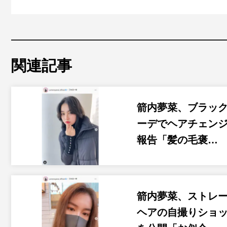
関連記事
箭内夢菜、ブラッ
ーデでヘアチェン
報告「髪の毛褒…
箭内夢菜、ストレ
ヘアの自撮りショ