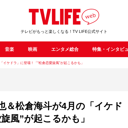
テレビがもっと楽しくなる！TV LIFE公式サイト
音楽
映画
エンタメ総合
特集・インタビ
4月の「イケドラ」に登場！「“松倉恋愛旋風”が起こるかも」
三掛龍也＆松倉海斗が4月の「イケド
愛旋風”が起こるかも」