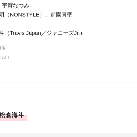
、宇賀なつみ
（NONSTYLE）、前園真聖
avis Japan／ジャニーズJr.）
ni/
nani
松倉海斗