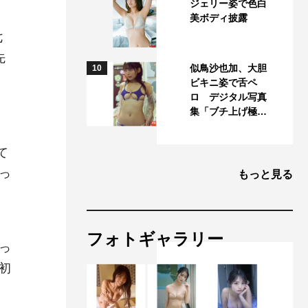
ジェリー姿で色白
美ボディ披露
七
先
似鳥沙也加、大胆
10
ド
ビキニ姿で舌ペ
ロ デジタル写真
集「ブチ上げ極…
て
っ
もっと見る
フォトギャラリー
っ
初