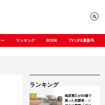
ュー
ランキング
BOOK
TV LIFE最新号
ランキング
槙原寛己が20歳で
1
買った初愛車・ソ