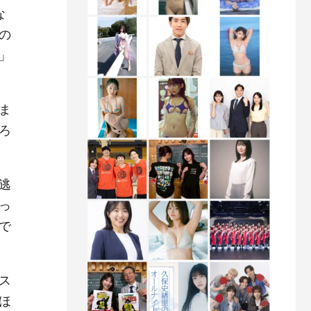
な
の
」
ま
ろ
逃
っ
で
ス
ほ