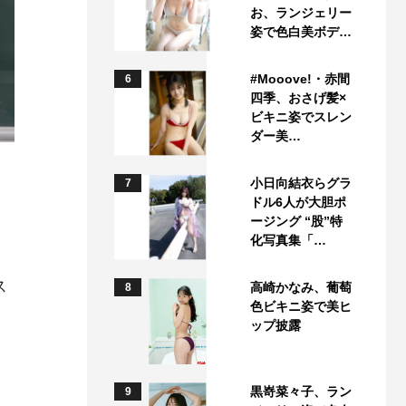
お、ランジェリー
姿で色白美ボデ…
#Mooove!・赤間
6
四季、おさげ髪×
ビキニ姿でスレン
ダー美…
小日向結衣らグラ
7
ドル6人が大胆ポ
ージング “股”特
化写真集「…
、
ス
高崎かなみ、葡萄
8
色ビキニ姿で美ヒ
ップ披露
黒嵜菜々子、ラン
9