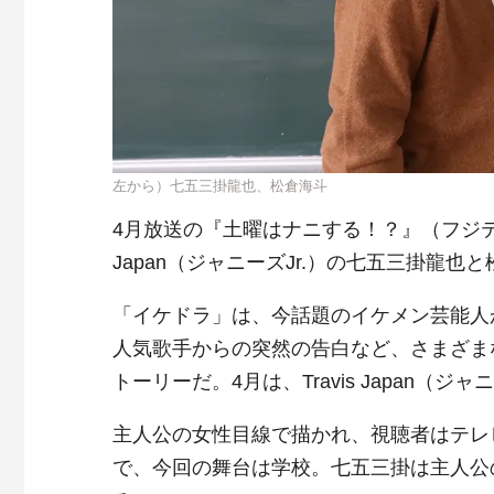
左から）七五三掛龍也、松倉海斗
4月放送の『土曜はナニする！？』（フジテ
Japan（ジャニーズJr.）の七五三掛龍也
「イケドラ」は、今話題のイケメン芸能人
人気歌手からの突然の告白など、さまざま
トーリーだ。4月は、Travis Japan（
主人公の女性目線で描かれ、視聴者はテレ
で、今回の舞台は学校。七五三掛は主人公の