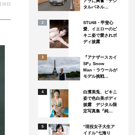
アラに興奮「デジ
月26日
タルパネル…
STU48・甲斐心
2
愛、イエローのビ
キニ姿で愛されボ
ディ披露
『アナザースカイ
3
SP』Snow
Man・ラウールが
モデル挑戦…
白濱美兎、ビキニ
4
姿で色白美ボディ
披露 デジタル限
定写真集『純…
“現役女子大生ア
5
イドル”七海り