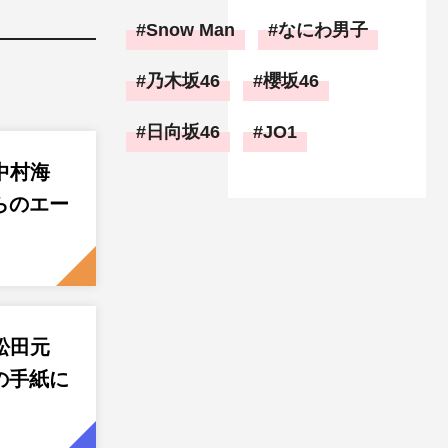
Snow Man
なにわ男子
乃木坂46
櫻坂46
日向坂46
JO1
an中村海
らのエー
an松田元
の手紙に