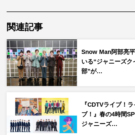
関連記事
Snow Man阿部亮
いる“ジャニーズク
部”が…
『CDTVライブ！ラ
ブ！』春の4時間S
ジャニーズ…