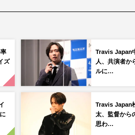
平率
Travis Jap
イズ
人、共演者か
ルに…
イ
Travis Jap
Pに
太、監督から
思わ…