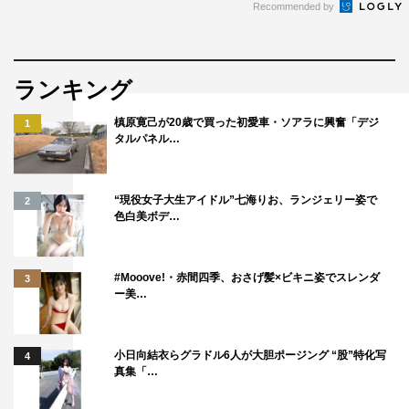
Recommended by
ランキング
槙原寛己が20歳で買った初愛車・ソアラに興奮「デジ
1
タルパネル…
“現役女子大生アイドル”七海りお、ランジェリー姿で
2
色白美ボデ…
#Mooove!・赤間四季、おさげ髪×ビキニ姿でスレンダ
3
ー美…
小日向結衣らグラドル6人が大胆ポージング “股”特化写
4
真集「…