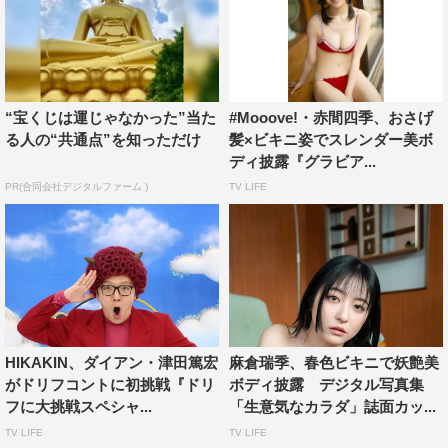
“宝くじは運じゃなかった”当た
#Mooove!・赤間四季、おさげ
る人の“共通点”を知っただけ
髪×ビキニ姿でスレンダー美ボ
ディ披露『グラビア...
PR(合同会社デジタルファーム )
TV LIFE
HIKAKIN、ダイアン・津田篤宏
麻倉瑞季、春色ビキニで妖艶美
がドリフコントに初挑戦『ドリ
ボディ披露 デジタル写真集
フに大挑戦スペシャ...
「生意気なカラダ」誌面カッ...
TV LIFE
TV LIFE