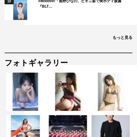
#Mooove!・姫野ひなの、ビキニ姿で美ボディ披露
10
『BLT…
もっと見る
フォトギャラリー