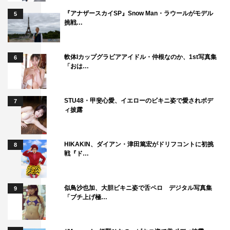
『アナザースカイSP』Snow Man・ラウールがモデル
5
挑戦…
軟体Iカップグラビアアイドル・仲根なのか、1st写真集
6
「おは…
STU48・甲斐心愛、イエローのビキニ姿で愛されボデ
7
ィ披露
HIKAKIN、ダイアン・津田篤宏がドリフコントに初挑
8
戦『ド…
似鳥沙也加、大胆ビキニ姿で舌ペロ デジタル写真集
9
「ブチ上げ極…