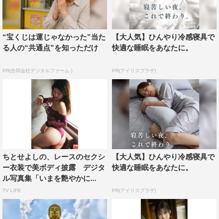
“宝くじは運じゃなかった”当た
【大人気】ひんやり冷感寝具で
る人の“共通点”を知っただけ
快適な睡眠をあなたに。
PR(合同会社デジタルファーム )
PR(アイリスプラザ)
ちとせよしの、レースのセクシ
【大人気】ひんやり冷感寝具で
ー衣装で美ボディ披露 デジタ
快適な睡眠をあなたに。
ル写真集「いまを艶やかに...
TV LIFE
PR(アイリスプラザ)