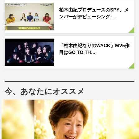
なお、本番組のシーズンMCには、シーズン1からケンドー
コバヤシ、益若つばさ（※現在は怪我で療養中のため、完
柏木由紀プロデュースのSPY、メ
ンバーがデビューシング…
治次第の参加を予定）の続投が決定。さらに番組の大ファ
ンであるというAKB48の柏木由紀が新たに加わり、3名で
番組を盛り上げていく。
「柏木由紀なりのWACK」MV5作
主題歌はシーズン1同様に、平井大の「Romeo+Juliet -
目はGO TO TH…
Love goes on-」。2回目だから、きっとうまくいく。全員
同じ境遇だからこそ出てくる本音や価値観に触れて、10名
の“セカンドチャンス”の行方はどうなるのか注目だ。
番組情報
今、あなたにオススメ
ABEMAオリジナルシリーズ
『セカンドチャンスウェディング 2』（全8話）
ABEMA SPECIALチャンネル
2022年7月2日（土）午後10時〜