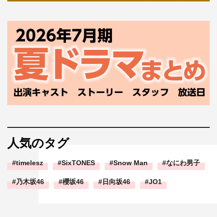
人気のタグ
timelesz
SixTONES
Snow Man
なにわ男子
乃木坂46
櫻坂46
日向坂46
JO1