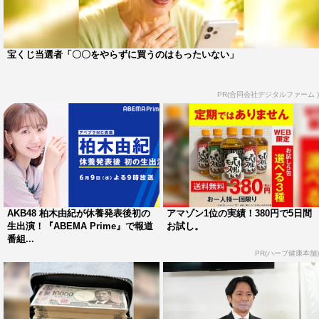
放送URL：
https://abema.tv/channels/abema-
special/slots/9LuEDHY8t4f2CX
宝くじ当選者「〇〇をやらずに買うのはもったいない」
©AbemaTV, Inc.
PR(合同会社デジタルファーム )
ABEMA
AKB48
TVLIFE
AKB48 柏木由紀が休養発表後初の
アマゾン1位の実績！380円で5日間
ケンドーコバヤシ
柏木由紀
生出演！『ABEMA Prime』で報道
お試し。
番組...
益若つばさ
PR(ハーブ健康本舗)