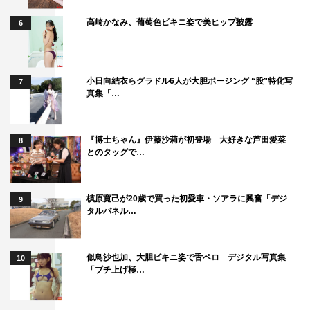
高崎かなみ、葡萄色ビキニ姿で美ヒップ披露
6
小日向結衣らグラドル6人が大胆ポージング “股”特化写
7
真集「…
『博士ちゃん』伊藤沙莉が初登場 大好きな芦田愛菜
8
とのタッグで…
槙原寛己が20歳で買った初愛車・ソアラに興奮「デジ
9
タルパネル…
似鳥沙也加、大胆ビキニ姿で舌ペロ デジタル写真集
10
「ブチ上げ極…