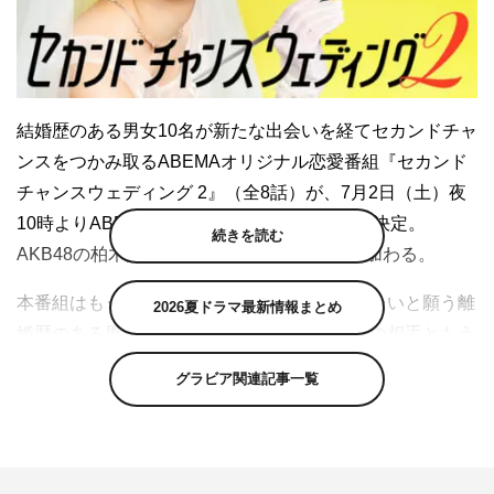
結婚歴のある男女10名が新たな出会いを経てセカンドチャ
ンスをつかみ取るABEMAオリジナル恋愛番組『セカンド
チャンスウェディング 2』（全8話）が、7月2日（土）夜
10時よりABEMA SPECIALチャンネルで放送決定。
続きを読む
AKB48の柏木由紀が、新たなシーズンMCに加わる。
本番組はもう一度、結婚したい、幸せになりたいと願う離
2026夏ドラマ最新情報まとめ
婚歴のある男女が新たな出会いを経て、運命の相手ともう
1度結婚に向き合う大人のリアルな恋愛番組。過去に放送
グラビア関連記事一覧
したシーズン1では、結婚と離婚の両方を経験した出演者
のリアルな悩みや価値観が映し出され、20代から30代の
女性を中心に注目を集めた。