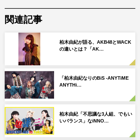
また、一度離婚したことがあるからこそ気づく結婚の難し
さや、理想と現実の乖離が赤裸々に参加者たちから明かさ
関連記事
れ、「毎回号泣してしまう」「価値観の違いって難しい」
「勉強になる」といった声がSNSを通じて数多く寄せられ
たという。
柏木由紀が語る、AKB48とWACK
の違いとは？「AK…
7月2日（土）よりスタートするシリーズ2作目の『セカン
ドチャンスウェディング 2』には、ビジュアル、ステータ
スを兼ね備えた男女10名が参加。参加者たちは結婚式場で
「柏木由紀なりのBiS -ANYTiME
出会い、その後、同じ屋根の下で共同生活をする。
ANYTHi…
そこでマッチングした相手との同棲生活に挑戦し、お互い
の価値観や結婚するうえでの条件を語り合っていく。最後
には、共同生活や同棲生活を経て結婚を前提に付き合うの
柏木由紀「不思議な3人組、でもい
かどうかを決める婚前旅行へ。果たして“セカンドチャン
いバランス」なiNNO…
ス”をつかみ取るペアは現れるのか。