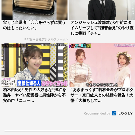
宝くじ当選者「〇〇をやらずに買う
アンジャッシュ渡部建が5年前にタ
のはもったいない」
イムリープして“謝罪会見”のやり直
しに挑戦『チャ...
PR(合同会社デジタルファーム )
柏木由紀が“男性の大好きな行動”を
“あきまっくす”若林亜希がプロボク
熱弁 ヤバい恋愛観に男性陣から不
サー・京口紘人との結婚を報告！大
安の声『ニュー...
悟「大勝ちして...
Recommended by