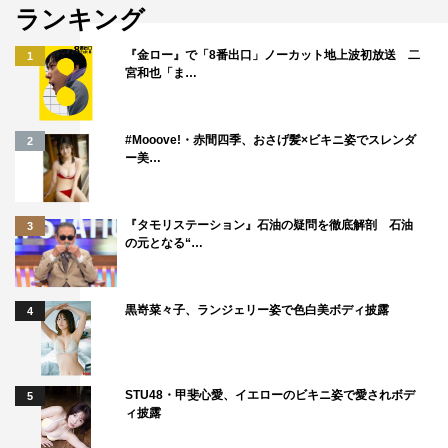
ランキング
『金ロー』で「8番出口」ノーカット地上波初放送 二
1
宮和也「ま…
#Mooove!・赤間四季、おさげ髪×ビキニ姿でスレンダ
2
ー美…
『タモリステーション』石油の疑問を徹底解剖 石油
3
の元となる“…
黒嵜菜々子、ランジェリー姿で色白美ボディ披露
4
STU48・甲斐心愛、イエローのビキニ姿で愛されボデ
5
ィ披露