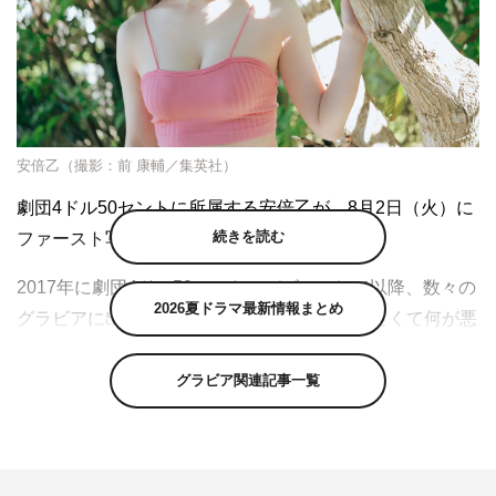
安倍乙（撮影：前 康輔／集英社）
劇団4ドル50セントに所属する安倍乙が、8月2日（火）に
続きを読む
ファースト写真集を発売することが決定した。
2017年に劇団4ドル50セントでデビューして以降、数々の
2026夏ドラマ最新情報まとめ
グラビアに出演してきた安倍。現在は『あざとくて何が悪
いの？』（テレビ朝日系）の“あざと連ドラ”にも出演する
など、注目を集めている。
グラビア関連記事一覧
今回のファースト写真集は、沖縄本島・慶良間諸島の座間
見島で撮影。美しいビーチでたたずむ姿など、初めて見せ
るフィルターのかかっていない“等身大”の安倍乙がつまっ