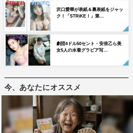
沢口愛華が表紙＆裏表紙をジャッ
ク！「STRiKE！」第…
劇団4ドル50セント・安倍乙ら美
女5人の水着グラビア写…
今、あなたにオススメ
安倍乙（撮影：前 康輔／集英社）