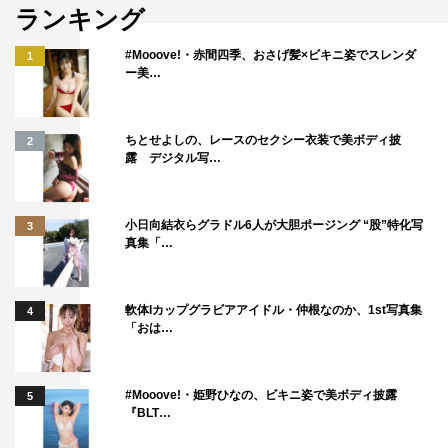
ランキング
#Mooove!・赤間四季、おさげ髪×ビキニ姿でスレンダ
1
ー美…
ちとせよしの、レースのセクシー衣装で美ボディ披
2
露 デジタル写…
小日向結衣らグラドル6人が大胆ポージング “股”特化写
3
真集「…
軟体Iカップグラビアアイドル・仲根なのか、1st写真集
4
「おは…
#Mooove!・姫野ひなの、ビキニ姿で美ボディ披露
5
『BLT…