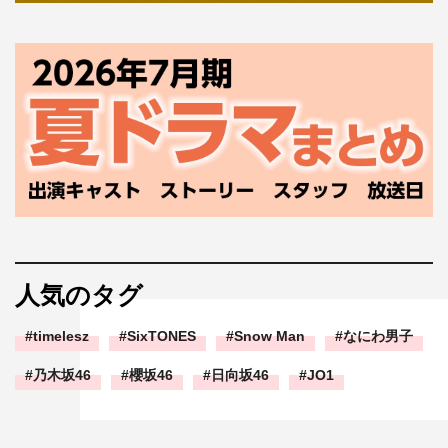
人気のタグ
timelesz
SixTONES
Snow Man
なにわ男子
乃木坂46
櫻坂46
日向坂46
JO1