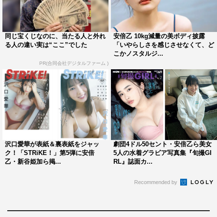
同じ宝くじなのに、当たる人と外れ
安倍乙 10kg減量の美ボディ披露
る人の違い実は“ここ”でした
「いやらしさを感じさせなくて、ど
こかノスタルジ...
劇団4ドル50セント
安倍乙
PR(合同会社デジタルファーム )
沢口愛華が表紙＆裏表紙をジャッ
劇団4ドル50セント・安倍乙ら美女
ク！「STRiKE！」第5弾に安倍
5人の水着グラビア写真集『旬撮GI
乙・新谷姫加ら掲...
RL』誌面カ...
Recommended by