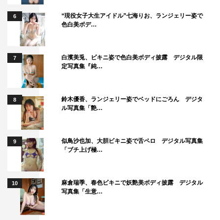
“現役女子大生アイドル”七海りお、ランジェリー姿で
6
色白美ボデ…
白濱美兎、ビキニ姿で色白美ボディ披露 デジタル限
7
定写真集『純…
鈴木優香、ランジェリー姿でベッドにごろん デジタ
8
ル写真集「艶…
似鳥沙也加、大胆ビキニ姿で舌ペロ デジタル写真集
9
「ブチ上げ極…
麻倉瑞季、春色ビキニで妖艶美ボディ披露 デジタル
10
写真集「生意…