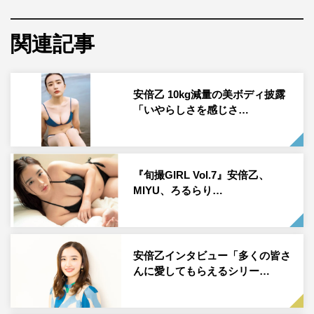
た1冊に仕上がった。
関連記事
発売にあたり、安倍は「普段の私はわりと明るくてふざけ
たりもしているんですが、この写真集にはそんなリラック
スした姿や、家族じゃないと見られないような表情が写っ
安倍乙 10kg減量の美ボディ披露
ていると思います。フィルターをかけていない私のつまっ
「いやらしさを感じさ…
た一冊を、多くの方に手に取っていただけたらうれしいで
す」とアピールしている。
『旬撮GIRL Vol.7』安倍乙、
MIYU、ろるらり…
安倍乙インタビュー「多くの皆さ
んに愛してもらえるシリー…