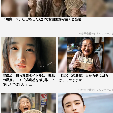
書誌情報
「現実…？」〇〇をしただけで貧困主婦が宝くじ当選
「劇団4ドル50セント 安倍乙ファースト写真集」
2022年8月2日（火）発売
PR(合同会社デジタルファーム )
撮影：前 康輔
定価：2,300円＋税
発行：集英社
写真集公式twitter：
https://twitter.com/abeoto_1st
安倍乙 初写真集タイトルは「吐息
【宝くじの裏技】当たる側に回る
この記事の写真
の温度」…！「温度感を感じ取って
か、このままか
楽しんでほしい」...
PR(合同会社デジタルファーム )