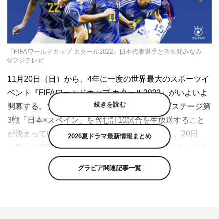
『FIFAワールドカップ カタール2022』日本代表選手と佐久間みなみ
©フジテレビ
11月20日（日）から、4年に一度の世界最大のスポーツイ
ベント『FIFAワールドカップ カタール2022』がいよいよ
続きを読む
開幕する。フジテレビでは、大注目のグループステージ第
3戦「日本×スペイン」を含む計10試合を生放送すること
が決まっているが、開幕直前の11月19日（土）、20日
2026夏ドラマ最新情報まとめ
（日）の2日間、渋谷で記念イベントを開催することが決
定した。
グラビア関連記事一覧
このイベントでは、『FIFAワールドカップ カタール
2022』の開幕を記念して、サッカー日本代表選手との記
念写真を撮影できるブースを設置。AR技術を使用してお