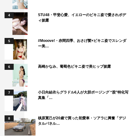
STU48・甲斐心愛、イエローのビキニ姿で愛されボデ
4
ィ披露
#Mooove!・赤間四季、おさげ髪×ビキニ姿でスレンダ
5
ー美…
高崎かなみ、葡萄色ビキニ姿で美ヒップ披露
6
小日向結衣らグラドル6人が大胆ポージング “股”特化写
7
真集「…
槙原寛己が20歳で買った初愛車・ソアラに興奮「デジ
8
タルパネル…