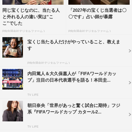
同じ宝くじなのに、当たる人
「2027年の宝くじ当選者は〇
『FIFAワールドカップ カタール2022』PickUpランキンちかみち地図
と外れる人の違い実は“こ
〇です」占い師が暴露
©フジテレビ
こ”でした
PR(合同会社デジタルファーム )
PR(合同会社デジタルファーム )
番組情報
宝くじ当たる人だけがやっていること、教えま
す
『FIFAワールドカップ カタール2022』
フジテレビ系
PR(合同会社デジタルファーム )
・グループステージ第1戦
内田篤人＆大久保嘉人が「FIFAワールドカッ
プ」注目の日本代表選手を語る！本田圭...
2022年11月22日（火） デンマーク×チュニジア 午後9時～
深夜0時10分
TV LIFE
2022年11月23日（水・祝） モロッコ×クロアチア 午後6時
～9時10分
朝日奈央「世界があっと驚く試合に期待」フジ
系『FIFAワールドカップ カタール2...
2022年11月24日（木） ウルグアイ×韓国 午後9時～深夜0
時10分
TV LIFE