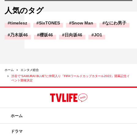
人気のタグ
timelesz
SixTONES
Snow Man
なにわ男子
乃木坂46
櫻坂46
日向坂46
JO1
ホーム
エンタメ総合
渋谷で“SAMURAI BLUE”に仲間入り『FIFAワールドカップカタール2022』開幕記念イ
ベント開催決定
ホーム
ドラマ