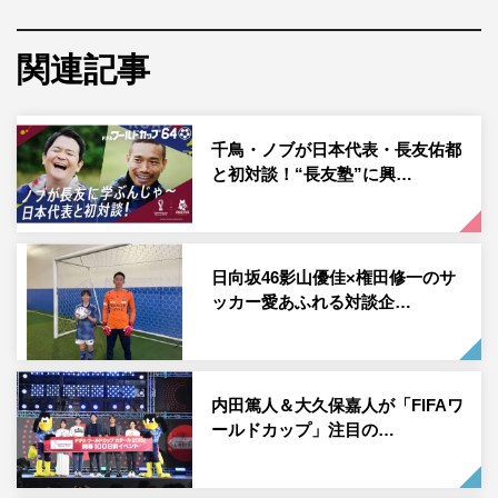
り、スマートフォンがあれば誰でも参加可能となる。モニ
ター画面に顔を合わせて撮影するだけで、“SAMURAI
関連記事
BLUE”の仲間入りができる。
また、このブースではトリックアートコーナーも設置。ポ
千鳥・ノブが日本代表・長友佑都
ーズをとって撮影すれば、華麗なるオーバーヘッドキック
と初対談！“長友塾”に興…
のシーンが撮影できる。
イベント情報
日向坂46影山優佳×権田修一のサ
開催日時：2022年11月19日（土）、20日（日）午前11時
ッカー愛あふれる対談企…
～午後8時（参加無料）
開催場所：「PickUpランキン 渋谷ちかみち」ハチ公改札
前イベントスペース
内田篤人＆大久保嘉人が「FIFAワ
東京メトロ半蔵門線渋谷駅 B2階
ールドカップ」注目の…
（東急田園都市線・東京メトロ半蔵門線と東急東横線・東
京メトロ副都心線を結ぶ地下通路）