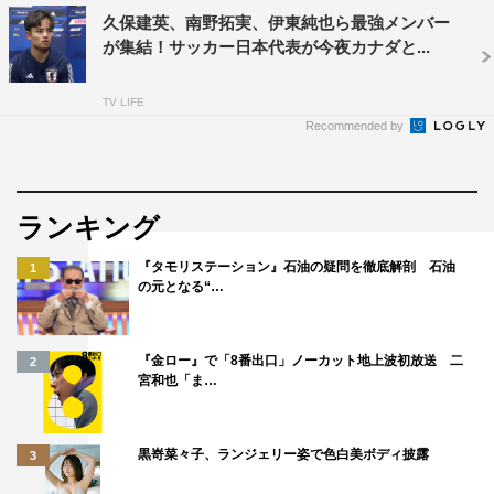
・3位決定戦
久保建英、南野拓実、伊東純也ら最強メンバー
2022年12月17日（土）午後11時10分～深夜2時10分
が集結！サッカー日本代表が今夜カナダと...
（すべて生放送）
TV LIFE
公式HP：
Recommended by
https://www.fujitv.co.jp/sports/soccer/FIFAworldcup/
ランキング
『タモリステーション』石油の疑問を徹底解剖 石油
1
の元となる“…
『金ロー』で「8番出口」ノーカット地上波初放送 二
2
宮和也「ま…
黒嵜菜々子、ランジェリー姿で色白美ボディ披露
3