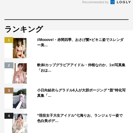
Recommended by
ランキング
#Mooove!・赤間四季、おさげ髪×ビキニ姿でスレンダ
1
ー美…
軟体Iカップグラビアアイドル・仲根なのか、1st写真集
2
「おは…
小日向結衣らグラドル6人が大胆ポージング “股”特化写
3
真集「…
“現役女子大生アイドル”七海りお、ランジェリー姿で
4
色白美ボデ…