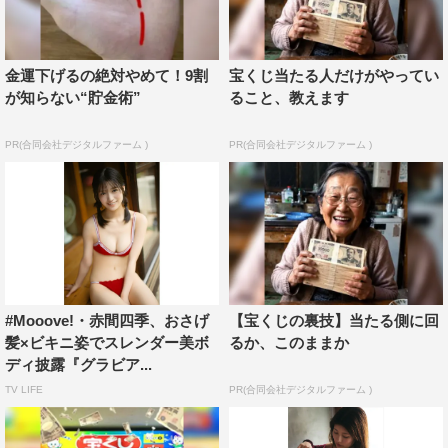
金運下げるの絶対やめて！9割
宝くじ当たる人だけがやってい
が知らない“貯金術”
ること、教えます
PR(合同会社デジタルファーム )
PR(合同会社デジタルファーム )
#Mooove!・赤間四季、おさげ
【宝くじの裏技】当たる側に回
髪×ビキニ姿でスレンダー美ボ
るか、このままか
ディ披露『グラビア...
TV LIFE
PR(合同会社デジタルファーム )