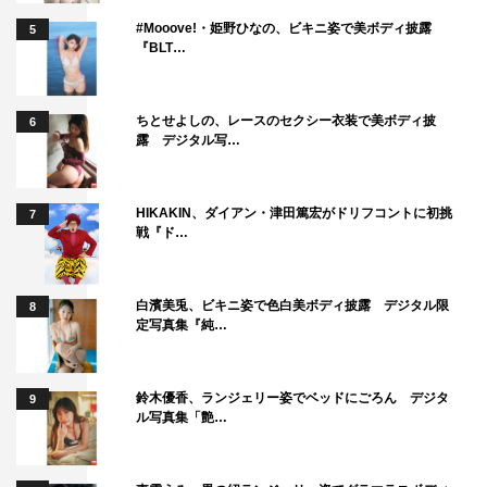
#Mooove!・姫野ひなの、ビキニ姿で美ボディ披露
5
『BLT…
ちとせよしの、レースのセクシー衣装で美ボディ披
6
露 デジタル写…
HIKAKIN、ダイアン・津田篤宏がドリフコントに初挑
7
戦『ド…
白濱美兎、ビキニ姿で色白美ボディ披露 デジタル限
8
定写真集『純…
鈴木優香、ランジェリー姿でベッドにごろん デジタ
9
ル写真集「艶…