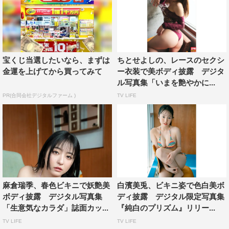
宝くじ当選したいなら、まずは
ちとせよしの、レースのセクシ
金運を上げてから買ってみて
ー衣装で美ボディ披露 デジタ
ル写真集「いまを艶やかに...
PR(合同会社デジタルファーム )
TV LIFE
麻倉瑞季、春色ビキニで妖艶美
白濱美兎、ビキニ姿で色白美ボ
ボディ披露 デジタル写真集
ディ披露 デジタル限定写真集
「生意気なカラダ」誌面カッ...
『純白のプリズム』リリー...
TV LIFE
TV LIFE