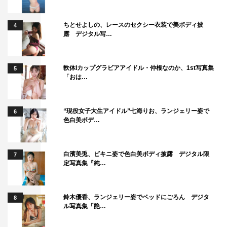
ちとせよしの、レースのセクシー衣装で美ボディ披
4
露 デジタル写…
軟体Iカップグラビアアイドル・仲根なのか、1st写真集
5
「おは…
“現役女子大生アイドル”七海りお、ランジェリー姿で
6
色白美ボデ…
白濱美兎、ビキニ姿で色白美ボディ披露 デジタル限
7
定写真集『純…
鈴木優香、ランジェリー姿でベッドにごろん デジタ
8
ル写真集「艶…