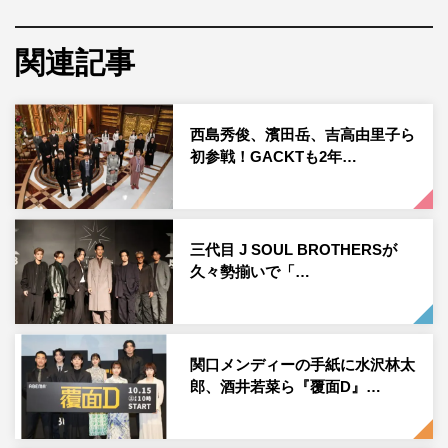
「EXISTENCE 実存」
EXILE AKIRA
関連記事
EXILE・
EXILE TRIBE
のリーダーとしてグループを牽引す
る
EXILE AKIRA
が、写真家・長濱治とコラボレーションし
西島秀俊、濱田岳、吉高由里子ら
た最新写真集「
EXISTENCE
実存」が、
12
月
20
日に発
初参戦！GACKTも2年…
売。それを記念し、颯爽と馬に跨る
EXILE AKIRA
の中面カ
ットが公開された。
「
EXISTENCE
実存」は、表現者として成熟した
EXILE
三代目 J SOUL BROTHERSが
久々勢揃いで「…
AKIRA
を、「
HELL’S ANGELS
地獄の天使」や「
MY
BLUES ROAD」
などの写真集、高倉健、松田優作、山下
達郎、矢沢永吉、北野武など重鎮の肖像で知られる巨匠・
長濱治が、モノクロームの力強いタッチで捉えた骨太な写
関口メンディーの手紙に水沢林太
真集。
AKIRA
はかねてより長濱の作品を敬愛しており、長
郎、酒井若菜ら『覆面D』…
濱もまた
AKIRA
の表現者としての姿勢を高く評していたた
め、今回のコラボレーションが実現したという。