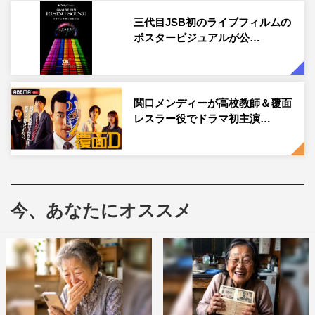
三代目JSB初のライブフィルムの
今回、公開されたカットは、
EXILE AKIRA
の乗馬シーン。
ポスタービジュアルが公…
異国のような雰囲気のある砂浜で、ジャケットをはためか
せる写真と、鍛え抜かれた上半身を披露した写真の
2
枚
は、どちらも野生的でありながら気品のある、大人の色気
関口メンディーが高校教師＆覆面
あふれるカットとなっている。
レスラー役でドラマ初主演…
今、あなたにオススメ