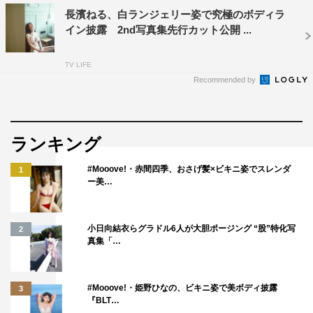
TEASER♯1
長濱ねる、白ランジェリー姿で究極のボディラ
イン披露 2nd写真集先行カット公開 ...
TV LIFE
Recommended by
ランキング
#Mooove!・赤間四季、おさげ髪×ビキニ姿でスレンダ
1
ー美…
小日向結衣らグラドル6人が大胆ポージング “股”特化写
2
真集「…
#Mooove!・姫野ひなの、ビキニ姿で美ボディ披露
3
『BLT…
発売情報