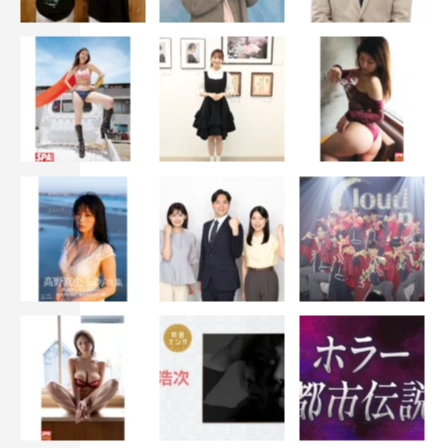
◆サイン入り限定カバーバージョン
blueprint book store：
https://blueprintbookstore.com/items/6371eac1211ac32320
b16547
◆数量限定ポストカード付き（書店・
Amazon
などネット
書店にて購入可能）
Amazonリンク：
https://www.amazon.co.jp/dp/4909852379