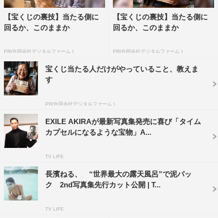
【宝くじの裏技】当たる側に
【宝くじの裏技】当たる側に
回るか、このままか
回るか、このままか
PR(合同会社デジタルファーム )
PR(合同会社デジタルファーム )
宝くじ当たる人だけがやっていること、教えま
す
PR(合同会社デジタルファーム )
EXILE AKIRAが最新写真集発売に喜び「タイム
カプセルになるような宝物」A...
TV LIFE
長濱ねる、 “世界最大の露天風呂”で泥パッ
「EXISTENCE 実存」
EXILE AKIRA
ク 2nd写真集先行カット公開 | T...
なお、本写真集をEXILE TRIBE STATION ONLINE
TV LIFE
STORE
、もしくは
blueprint book store
（サイン入り別カ