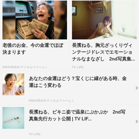
バーバージョン）を購入すると、「
EXISTENCE
実存」の
ドキュメンタリー映像を見られる
QR
コードが付属。
EXILE AKIRAが
本音を語っている、貴重なインタビューは
必見だ。また、書店や
Amazon
などのネット書店での購入
の場合は、数量限定でポストカードが付録となる。
老後のお金、今の金運でほぼ
長濱ねる、胸元ざっくりヴィ
決まります
ンテージドレスでエモーショ
発売に当たり、長濱は「彼から感じる、良い意味での“不
ナルなまなざし 2nd写真集...
良感”と奥にある“やさしさ”を引き出したい。人間“
EXILE
PR(合同会社デジタルファーム )
TV LIFE
AKIRA”
がそこに立つだけで、作品が成立する」と太鼓判
あなたの金運はどう？宝くじに縁がある時、金
を。
運はこう変わる
EXILE AKIRAも、「敬愛する長濱先生と写真集を作らせて
PR(合同会社デジタルファーム )
いただきました。
AKIRA
という人間の“魂”と“塊”を、ここ
まで克明に捉えた写真集が世に出ることは、この先もうな
長濱ねる、ビキニ姿で温泉にぷかぷか 2nd写
真集先行カット公開 | TV LIF...
いと思います」と自信をのぞかせた。
【
EXILE AKIRA
写真集】『
EXISTENCE
実存』
TV LIFE