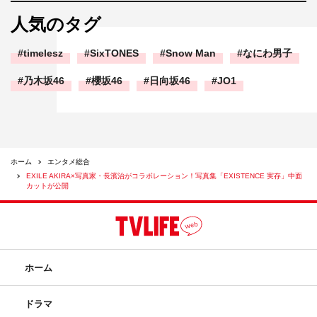
人気のタグ
timelesz
SixTONES
Snow Man
なにわ男子
乃木坂46
櫻坂46
日向坂46
JO1
ホーム
エンタメ総合
EXILE AKIRA×写真家・長濱治がコラボレーション！写真集「EXISTENCE 実存」中面
カットが公開
ホーム
ドラマ