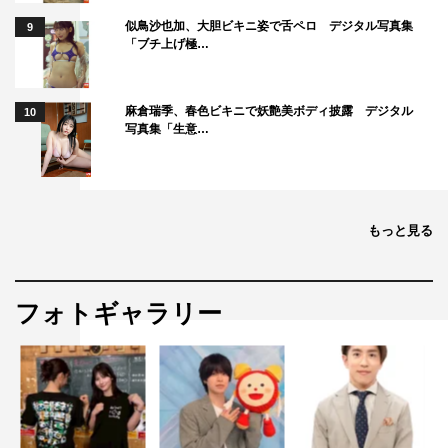
似鳥沙也加、大胆ビキニ姿で舌ペロ デジタル写真集
9
「ブチ上げ極…
麻倉瑞季、春色ビキニで妖艶美ボディ披露 デジタル
10
写真集「生意…
「EXISTENCE 実存」（通常版）
EXILE AKIRA
写真集「
EXISTENCE
実存」
もっと見る
好評発売中
価格：4,950円（税込価格／本体4,500円）
出版社：株式会社blueprint
フォトギャラリー
判型／頁数：A4判／136頁
◆ドキュメンタリー映像付き
EXILE TRIBE STATION ONLINE SHOP：
https://www.exiletribestation.jp/item?category_ids=734