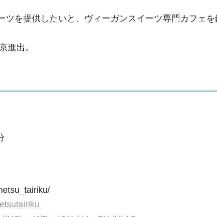
スイーツを提供したいと、ヴィーガンスイーツ専門カフェを
bで東京進出。
分
etsu_tairiku/
tsutairiku