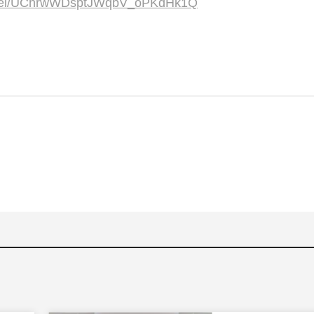
annel/UChrwWDsptJWqbV_oPKdHk1Q