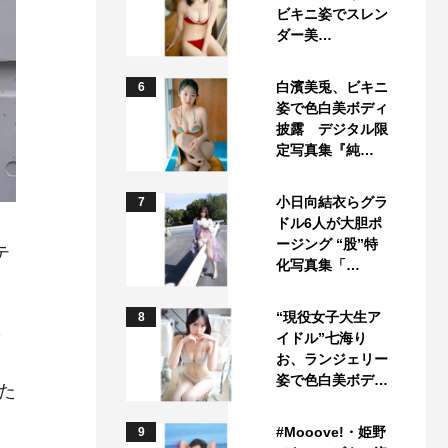
ビキニ姿でスレン
ダー美…
白濱美兎、ビキニ
6
姿で色白美ボディ
披露 デジタル限
定写真集『純…
小日向結衣らグラ
7
ドル6人が大胆ポ
ージング “股”特
テ
化写真集「…
“現役女子大生ア
8
も
イドル”七海り
お、ランジェリー
姿で色白美ボデ…
た
#Mooove!・姫野
9