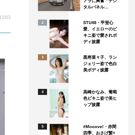
アラに興奮「デジ
タルパネル…
月23日
STU48・甲斐心
2
愛、イエローのビ
キニ姿で愛されボ
ディ披露
黒嵜菜々子、ラン
3
ジェリー姿で色白
美ボディ披露
高崎かなみ、葡萄
4
色ビキニ姿で美ヒ
ップ披露
#Mooove!・赤間
5
四季、おさげ髪×