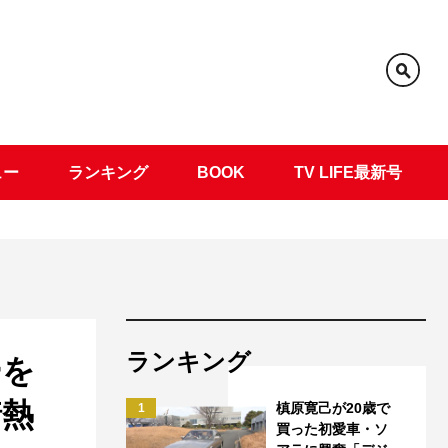
ュー
ランキング
BOOK
TV LIFE最新号
ランキング
ーを
情熱
槙原寛己が20歳で
1
買った初愛車・ソ