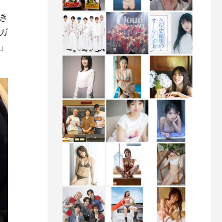
き
ガ
」