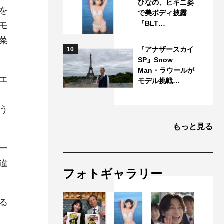
ひなの、ビキニ姿
を
で美ボディ披露
『BLT…
モ
菜
『アナザースカイ
10
SP』Snow
Man・ラウールが
エ
モデル挑戦…
う
もっと見る
ー
違
フォトギャラリー
る