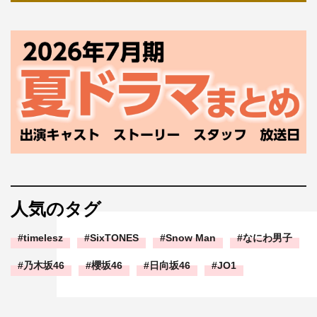
人気のタグ
timelesz
SixTONES
Snow Man
なにわ男子
乃木坂46
櫻坂46
日向坂46
JO1