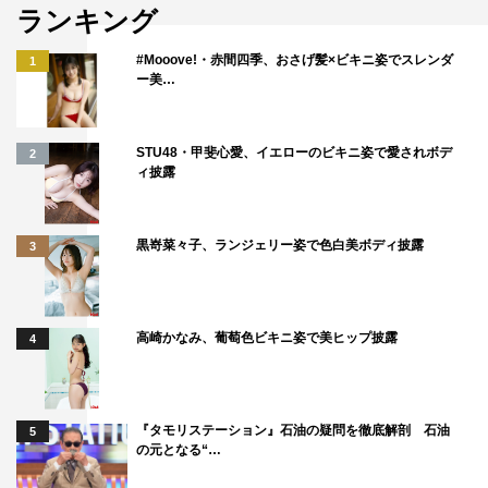
ランキング
いな！
#Mooove!・赤間四季、おさげ髪×ビキニ姿でスレンダ
1
ー美…
STU48・甲斐心愛、イエローのビキニ姿で愛されボデ
2
ィ披露
黒嵜菜々子、ランジェリー姿で色白美ボディ披露
3
高崎かなみ、葡萄色ビキニ姿で美ヒップ披露
4
＃ババババンビ ©藤本和典
『タモリステーション』石油の疑問を徹底解剖 石油
5
書誌情報
の元となる“…