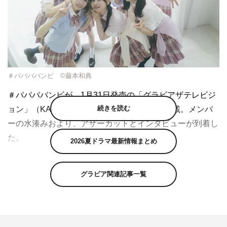
＃ババババンビ ©藤本和典
＃ババババンビが、1月31日発売の「グラビアザテレビジ
続きを読む
ョン」（KADOKAWA）にて初の7人で表紙掲載。メンバ
ーの水湊みおより、アザーカットとインタビューが到着し
た。
2026夏ドラマ最新情報まとめ
桃月なしこやアンジェラ芽衣など人気タレントが所属する
芸能事務所・
ゼロイチファミリア
から生まれた、7人組ア
グラビア関連記事一覧
イドルグループ・＃ババババンビ。活動開始から2周年を
迎えた昨年10月には、過去最大規模となる中野サンプラザ
でのワンマンも成功させた。