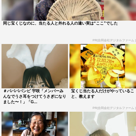
ありがとうございます！ ＃ババババンビ青色担当・福岡
県出身みおちこと水湊みおです！
同じ宝くじなのに、当たる人と外れる人の違い実は“ここ”でした
「グラビアザテレビジョン」さんは7人新体制になってか
ら初めて掲載して頂いた雑誌だったので、いつかは全員で
PR(合同会社デジタルファーム )
表紙をやってみたいなあと思っていました！
自分が想像しているよりもずっと早く表紙を飾ることがで
きて、すごくうれしいです…！
たくさんの方に見て頂ける一冊になりますように！
◆卯年の今年はどんな1年にしたいですか？
＃ババババンビ 宇咲「メンバーみ
宝くじ当たる人だけがやっているこ
んなでうさ耳をつけてうさぎになり
と、教えます
うさぎとかめを教訓にして、例えお仕事が上手くいってい
ました〜！」「G...
る時があったとしても驕らず、初心を忘れずに活動してい
PR(合同会社デジタルファーム )
きたいです！
◆3年目を迎える＃ババババンビとして、どんな活動をし