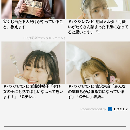
たいですか？
今年から＃ババババンビ史上最大の4大都市を回るツアー
宝くじ当たる人だけがやっているこ
＃ババババンビ 池田メルダ「可愛
も始まるので、その規模に負けないようにもっと頑張らな
と、教えます
いがたくさん詰まった中身になって
きゃいけないし、全員がいろんなことに挑戦してさまざま
ると思います」「...
PR(合同会社デジタルファーム )
な媒体で知られる機会が増えていったらいいな…！
4年目も全力を尽くします!!
◆最後に皆様に一言メッセージをお願いします。
いつも応援ありがとうございます!!
今回「グラビアザテレビジョン」史上初の裏表表紙、そし
＃ババババンビ 近藤沙瑛子「ぜひ
＃ババババンビ 吉沢朱音「みんな
て30Pの掲載ということで…、みんなが暖かい声援を送っ
女の子にも見てほしいな…って思い
の気持ちが頑張る力になっていま
ます！」「Gテレ...
す」「Gテレ」表紙...
てくれるからこそ、こんなにすてきな経験がたくさんでき
ていると思います。
Recommended by
幸せな気持ちにしてくれるみんなに感謝の気持ちでいっぱ
いです！ いつもありがとう!!
この一冊もみんなにとって思い出になる一冊になったらい