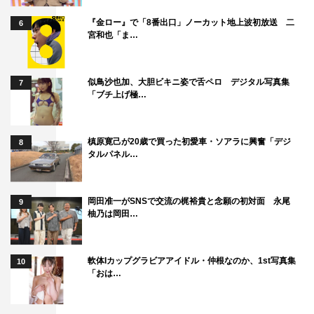
「グラビアザテレビジョン」
『金ロー』で「8番出口」ノーカット地上波初放送 二
2023年1月31日（火）発売
6
宮和也「ま…
定価： 1,540円（税込）
詳細：
https://www.kadokawa.co.jp/product/322211001544/
似鳥沙也加、大胆ビキニ姿で舌ペロ デジタル写真集
7
「ブチ上げ極…
WEB
水湊みお公式Twitter：https://twitter.com/minato__mio
槙原寛己が20歳で買った初愛車・ソアラに興奮「デジ
8
タルパネル…
水湊みお公式Instagram：
https://www.instagram.com/minato__mio/
岡田准一がSNSで交流の梶裕貴と念願の初対面 永尾
9
柚乃は岡田…
軟体Iカップグラビアアイドル・仲根なのか、1st写真集
10
「おは…