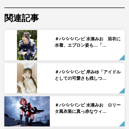
そんな彼女たちが、初の7人全員で「グラビアザテレビジ
ョン」の表紙に登場。メンバー7人の個別インタビューが
関連記事
到着した。ここでは、青色担当・水湊みおのインタビュー
をお届けする。
＃ババババンビ 水湊みお 浴衣に
＃ババババンビ 水湊みお インタビュー
水着、エプロン姿も…「…
＃ババババンビ 岸みゆ「アイドル
としての可愛さも残しつ…
＃ババババンビ 水湊みお ロリー
タ風衣装に真っ赤なウィ…