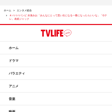
ホーム
エンタメ総合
＃ババババンビ 水湊みお「みんなにとって思い出になる一冊になったらいいな」「Gテ
レ」表紙ジャック
ホーム
ドラマ
バラエティ
アニメ
音楽
映画