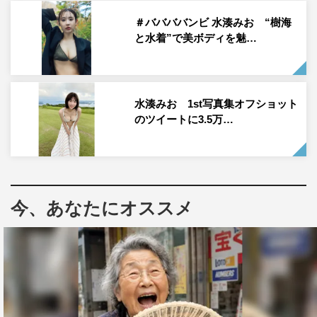
＃ババババンビ 水湊みお “樹海
と水着”で美ボディを魅…
水湊みお 1st写真集オフショット
のツイートに3.5万…
今、あなたにオススメ
＃ババババンビ 水湊みお
◆「グラビアザテレビジョン」7人での表紙おめでとうご
ざいます！