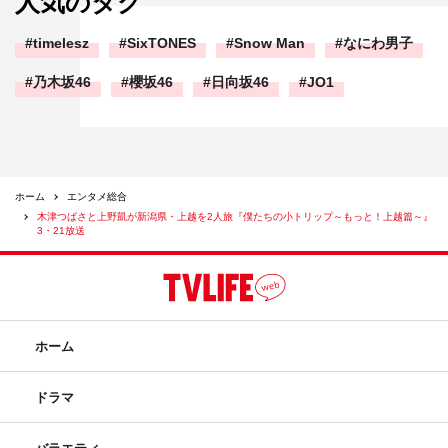
人気のタグ
timelesz
SixTONES
Snow Man
なにわ男子
乃木坂46
櫻坂46
日向坂46
JO1
ホーム
エンタメ総合
木津つばさと上野凱が新潟県・上越を2人旅『僕たちの小トリップ～もっと！上越篇～』
3・21放送
ホーム
ドラマ