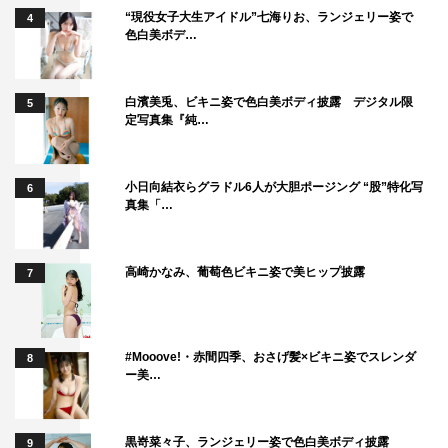
“現役女子大生アイドル”七海りお、ランジェリー姿で
4
色白美ボデ…
白濱美兎、ビキニ姿で色白美ボディ披露 デジタル限
5
定写真集『純…
小日向結衣らグラドル6人が大胆ポージング “股”特化写
6
真集「…
高崎かなみ、葡萄色ビキニ姿で美ヒップ披露
7
#Mooove!・赤間四季、おさげ髪×ビキニ姿でスレンダ
8
ー美…
黒嵜菜々子、ランジェリー姿で色白美ボディ披露
9