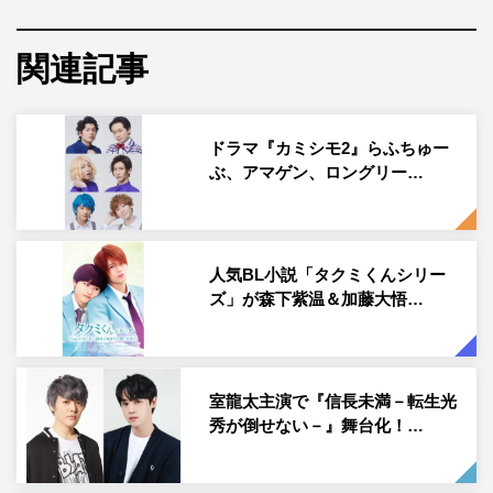
『僕たちの小トリップ～もっと！上越篇～』上野凱と木津つばさ
関連記事
人気若手俳優の木津つばさと上野凱が、3月21日（火・
祝）放送の『僕たちの小トリップ～もっと！上越篇～』
ドラマ『カミシモ2』らふちゅー
（tvkほか 正午～午後0時55分ほか）第7弾に出演する。
ぶ、アマゲン、ロングリー…
約4年ぶりの新作『僕たちの小トリップ』となる今回は、
シリーズ初出演の木津つばさと上野凱が新潟県・上越を2
人旅。上越の海の幸・山の幸にフォーカスし、地元の人た
人気BL小説「タクミくんシリー
ちと交流しながら地元の食材を使った豪華な料理を食べ尽
ズ」が森下紫温＆加藤大悟…
くす1時間となっている。
リゾート列車に揺られたり、露天風呂でゆったりしなが
室龍太主演で『信長未満－転生光
ら、上越の美しい自然と絶品グルメを堪能。普段の素に近
秀が倒せない－』舞台化！…
い状態の仲良し2人組の魅力が旅の中にたっぷり詰まって
いる。