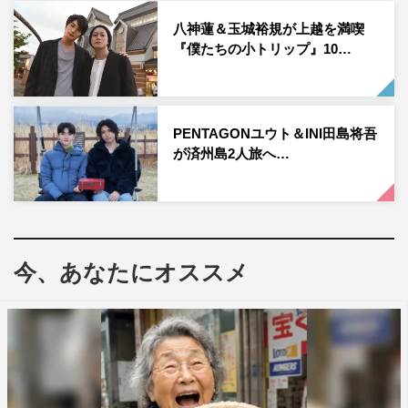
番組情報
八神蓮＆玉城裕規が上越を満喫
『僕たちの小トリップ』10…
『僕たちの小トリップ～もっと！上越篇～』
tvk：2023年3月21日（火・祝）正午～午後0時55分
新潟放送：2023年3月25日（土）午後4時～4時55分
PENTAGONユウト＆INI田島将吾
KBS京都：2023年3月29日（水）午後9時～9時55分
が済州島2人旅へ…
サンテレビ：2023年4月2日（日）午後2時～2時55分
公式サイト：
https://www.tvk-yokohama.com/kotrip/
今、あなたにオススメ
上野凱
木津つばさ