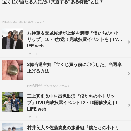
宝くじが当たる人にだけ共通する“ある特徴”とは？
PR(合同会社デジタルファーム )
八神蓮＆玉城裕規が上越を満喫『僕たちの小ト
リップ』10・4放送！完成披露イベントも | TV L
IFE web
TV LIFE
3億当選主婦「宝くじ買う前に〇〇した」当選率
上げる方法
PR(合同会社デジタルファーム )
三上真史＆中村昌也出演『僕たちの小トリッ
プ』DVD完成披露イベント12・10開催決定 | TV
LIFE web
TV LIFE
村井良大＆佐藤貴史の旅番組『僕たちの小トリ