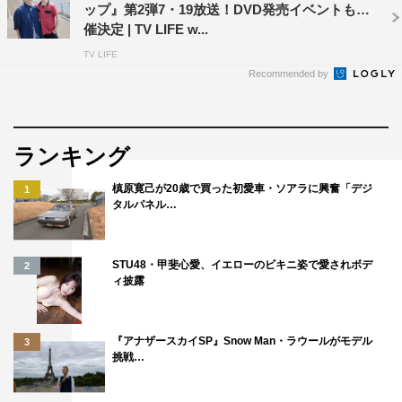
ップ』第2弾7・19放送！DVD発売イベントも開
催決定 | TV LIFE w...
TV LIFE
Recommended by
ランキング
槙原寛己が20歳で買った初愛車・ソアラに興奮「デジ
1
タルパネル…
STU48・甲斐心愛、イエローのビキニ姿で愛されボデ
2
ィ披露
『アナザースカイSP』Snow Man・ラウールがモデル
3
挑戦…