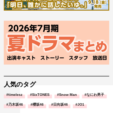
人気のタグ
timelesz
SixTONES
Snow Man
なにわ男子
乃木坂46
櫻坂46
日向坂46
JO1