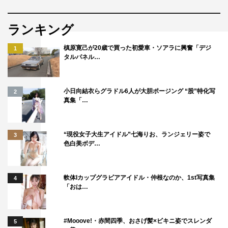
ランキング
槙原寛己が20歳で買った初愛車・ソアラに興奮「デジ
1
タルパネル…
小日向結衣らグラドル6人が大胆ポージング “股”特化写
2
真集「…
“現役女子大生アイドル”七海りお、ランジェリー姿で
3
色白美ボデ…
軟体Iカップグラビアアイドル・仲根なのか、1st写真集
4
「おは…
#Mooove!・赤間四季、おさげ髪×ビキニ姿でスレンダ
5