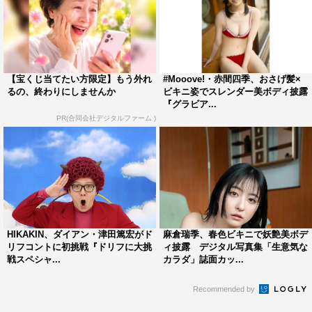
【宝くじ当てたい方限定】もう外れ
#Mooove!・赤間四季、おさげ髪×
るの、終わりにしませんか
ビキニ姿でスレンダー美ボディ披露
『グラビア...
PR(合同会社デジタルファーム )
HIKAKIN、ダイアン・津田篤宏がド
麻倉瑞季、春色ビキニで妖艶美ボデ
リフコントに初挑戦『ドリフに大挑
ィ披露 デジタル写真集「生意気な
戦スペシャ...
カラダ」誌面カッ...
Recommended by