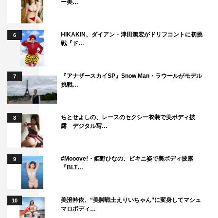
ー美…
HIKAKIN、ダイアン・津田篤宏がドリフコントに初挑
6
戦『ド…
『アナザースカイSP』Snow Man・ラウールがモデル
7
挑戦…
ちとせよしの、レースのセクシー衣装で美ボディ披
8
露 デジタル写…
#Mooove!・姫野ひなの、ビキニ姿で美ボディ披露
9
『BLT…
美澄衿依、“美脚戦士えりいちゃん”に変身してマシュ
10
マロボディ…