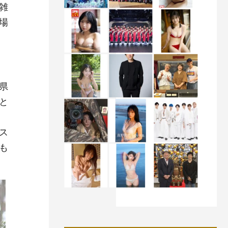
雑
場
県
と
ス
も