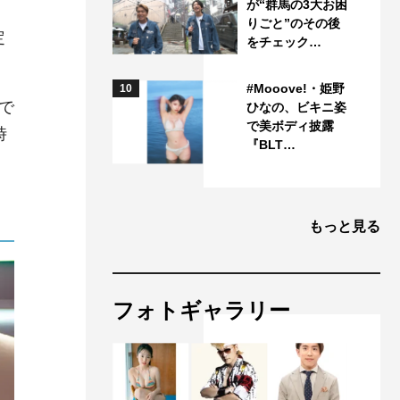
が“群馬の3大お困
。
りごと”のその後
定
をチェック…
#Mooove!・姫野
10
で
ひなの、ビキニ姿
で美ボディ披露
時
『BLT…
もっと見る
フォトギャラリー