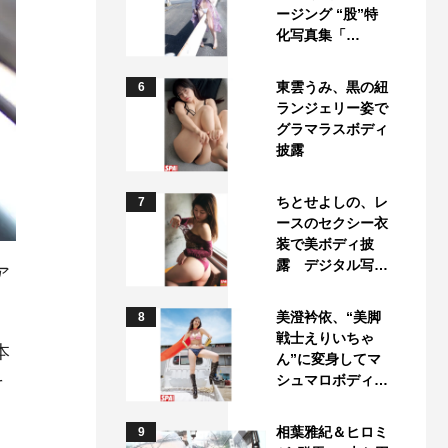
ージング “股”特
化写真集「…
東雲うみ、黒の紐
6
ランジェリー姿で
グラマラスボディ
披露
ちとせよしの、レ
7
ースのセクシー衣
装で美ボディ披
露 デジタル写…
ア
美澄衿依、“美脚
8
戦士えりいちゃ
本
ん”に変身してマ
そ
シュマロボディ…
相葉雅紀＆ヒロミ
9