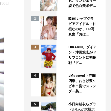
お、ランジェリー
月30日
姿で色白美ボデ…
軟体Iカップグラ
2
ビアアイドル・仲
根なのか、1st写
真集「おは…
HIKAKIN、ダイア
3
ン・津田篤宏がド
リフコントに初挑
戦『ド…
#Mooove!・赤間
4
四季、おさげ髪×
ビキニ姿でスレン
ダー美…
小日向結衣らグラ
5
ドル6人が大胆ポ