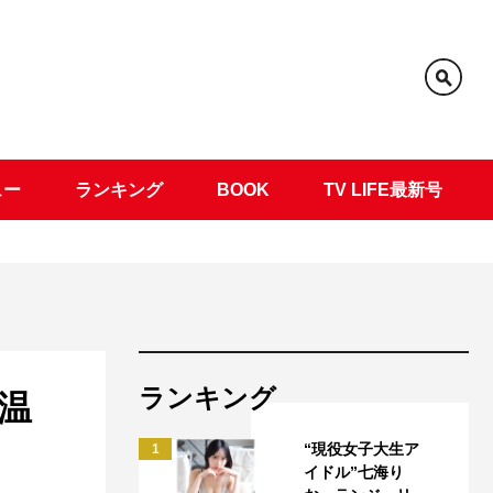
ュー
ランキング
BOOK
TV LIFE最新号
ランキング
温
“現役女子大生ア
1
イドル”七海り