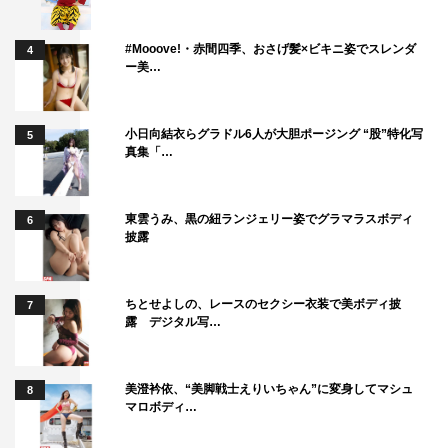
#Mooove!・赤間四季、おさげ髪×ビキニ姿でスレンダ
4
ー美…
小日向結衣らグラドル6人が大胆ポージング “股”特化写
5
真集「…
東雲うみ、黒の紐ランジェリー姿でグラマラスボディ
6
披露
綾瀬はるか インタビュー
ちとせよしの、レースのセクシー衣装で美ボディ披
7
露 デジタル写…
◆17年目のジャイアントコーンのCM撮影はいかがでした
か？
美澄衿依、“美脚戦士えりいちゃん”に変身してマシュ
8
そんなに…17年もやってるんだって、すごい驚きまし
マロボディ…
た！ いつもとちょっと違って、ラップ調のメロディーに