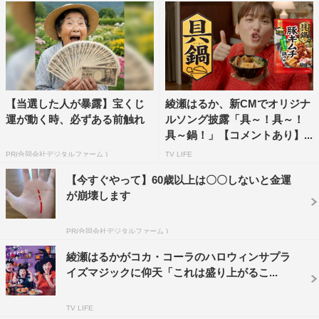
き、その都度、監督から「完璧です！」と称賛の声が。
しかし、次の一口はジャイアントコーンが当たる角度をよ
り繊細に調整する必要があり、スタッフと相談する中、綾
瀬が突然「私がやっていいですか？」と提案。調理スペー
スに駆け込むと自らパレットナイフを手に取り、真剣な表
【当選した人が暴露】宝くじ
綾瀬はるか、新CMでオリジナ
運が動く時、必ずある前触れ
ルソング披露「具～！具～！
情で口に当たる部分を整えた。
具～鍋！」【コメントあり】...
撮影本番、ガブリとかぶりつくとフィーリングも抜群で
PR(合同会社デジタルファーム )
TV LIFE
「うまくいった！」とニッコリ。その後も続けられた撮影
【今すぐやって】60歳以上は〇〇しないと金運
で2度のセルフ調整を行い、見事な“パティシエ”ぶりを披
が崩壊します
露。綾瀬は映像を確認しながら「おいしそう！」と自画自
PR(合同会社デジタルファーム )
賛し、パチパチと手をたたきながら喜びの表情を見せた。
綾瀬はるかがコカ・コーラのハロウィンサプラ
食べた後のリアクション撮影では「綾瀬らしさ」を表現す
イズマジックに仰天「これは盛り上がるこ...
るため、「まずは演出なしの“フリースタイル”でやってみ
ましょう」と監督から提案。綾瀬はジャイアントコーンを
TV LIFE