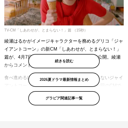
TV-CM「しあわせが、とまらない！」篇 （15秒）
綾瀬はるかがイメージキャラクターを務めるグリコ「ジャ
イアントコーン」の新CM「しあわせが、とまらない！」
篇が、4月7日（金）より全国オンエア＆WEB公開。綾瀬
続きを読む
からコメントが到着した。
食べ進めるほどに食感が変わり、幸せが止まらないジャイ
2026夏ドラマ最新情報まとめ
アントコーンのおいしさと楽しさを表現した今回のCMで
は、帰宅した途端に気が緩んでふと動きが止まり、ジャイ
グラビア関連記事一覧
アントコーンを食べて幸せをチャージした綾瀬が思わず踊
ってしまう様子が描かれるという内容。
ラップ調の音楽に合わせて踊る綾瀬のバックには、ジャイ