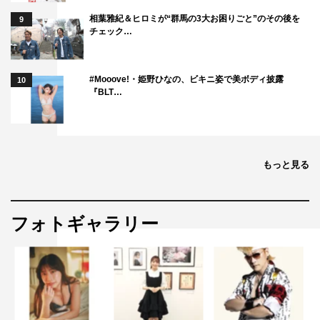
合わせて「楽しい」をダンスで踊りながら表現するCMだ
相葉雅紀＆ヒロミが“群馬の3大お困りごと”のその後を
9
ったので、とても楽しかったです。ラップはノリノリだっ
チェック…
たけど、「もうちょっと普通な感じで（お願いします）」
って感じでした（笑）。ダンスは踊ってるっていうよりも
#Mooove!・姫野ひなの、ビキニ姿で美ボディ披露
10
ノッってるっていうか…音楽に乗って楽しくしてるってい
『BLT…
う感じですね。「おいしい」っていう気持ちを表現してい
ます。
◆CMに登場するフレーズのように「しあわせが、とまら
もっと見る
ない！」と感じたエピソードはありますか？
友だちとこの間、おうちでご飯を食べて、「懐メロ特集」
フォトギャラリー
みたいなのをずっと聞いてて、歌いながらすごいダンスし
て楽しかったです（笑）。90年代の楽曲を歌って踊って、
楽しかったです。
◆新CMは新年度の初めに放映されますが、学生時代の新