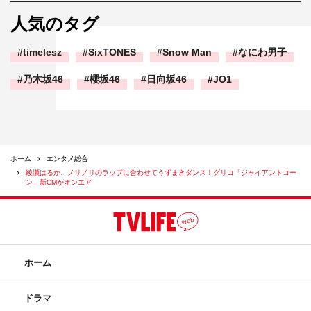
人気のタグ
綾瀬はるか
timelesz
SixTONES
Snow Man
なにわ男子
乃木坂46
櫻坂46
日向坂46
JO1
ホーム
エンタメ総合
綾瀬はるか、ノリノリのラップに合わせてうずまきダンス！グリコ「ジャイアントコー
ン」新CMがオンエア
ホーム
ドラマ