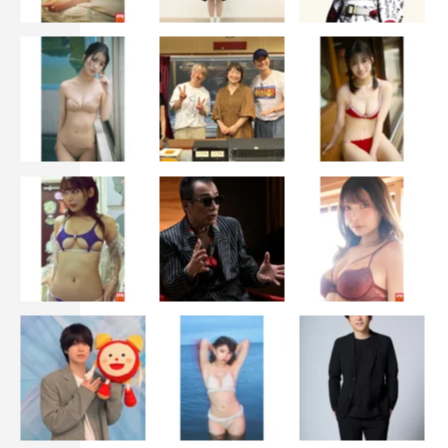
学期の思い出をお聞かせください。
私は誕生日がいつも春休みなので、家でお母さんがケーキ
を焼いてくれて、友だちが来て…宿題に追われるっていう
感じでした（笑）。（今年の誕生日は）仲の良い人たちと
笑い合いたいです。
◆新生活が始まる季節ですが、新しく始めたいと思ってい
ることはありますか？
一時期、筋トレをちょっとサボってる時期があって、最近
また身体を動かすのはやっぱり楽しいなって思い出してき
て、運動したりしています。家で腹筋したり、ウォーキン
グしたりしています。腹筋は…100回ぐらい。
◆休みの日は何をしたいですか？
桜が見たいですね。春はお花見とかして、自然が多いとこ
ろとか、空気がきれいなところとか、川がきれいなところ