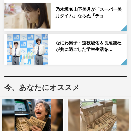
目のユニークさに反してかなりの筋力を要する高難度なも
乃木坂46山下美月が「スーパー美
月タイム」ならぬ「チョ…
の。しかし、綾瀬は完璧な“フリーズ”を披露し、「完全に
止まってました。最高です！」とエアーマンが絶賛。和や
かなムードで撮影がスタートした。
なにわ男子・道枝駿佑＆長尾謙杜
が共に過ごした学生生活を…
今、あなたにオススメ
TV-CM「しあわせが、とまらない！」篇 （15秒）
ラップ調の音楽に乗って踊るシーンでは声も合わせること