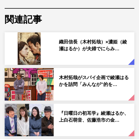
アントコーンをイメージしたうずまき状の映像を重ね、さ
らにジャイアントコーンを食べて“幸せ満タン”の綾瀬がグ
関連記事
ルグルと手を回す“うずまきダンス”を披露することで没入
感を表現。
織田信長（木村拓哉）×濃姫（綾
2007年から「ジャイアントコーン」のイメージキャラク
瀬はるか）が夫婦でにらみ…
ターを務める綾瀬の抜群の安定感、そしていつまでも新鮮
さを失わない明るく元気な笑顔に注目だ。
イメージキャラクター就任17年目となり、気心の知れたス
木村拓哉がスパイ企画で綾瀬はる
タッフも多く、リラックスした表情で撮影スタジオに入っ
かを詰問「みんなが“的を…
た綾瀬。今回はポーズやダンスを人気の振付師“エアーマ
ン（air:man）”が担当したこともあり、やや高めのテンシ
ョンで撮影に臨んだ。
『日曜日の初耳学』綾瀬はるか、
上白石萌音、佐藤浩市の金…
まずは、帰宅した途端に動きが止まってしまう“フリー
ズ”のシーンからスタート。身体を横たわらせながら首を
起こし、右手と左足を上げたまま静止するポーズは、見た