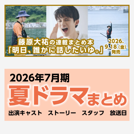
〈プレゼントキャンペーン〉
キャンペーン期間中に、対象商品を3個以上購入したレシ
ートを集め、WEBもしくはハガキから応募いただくと、
生産後10日以内の「ジャイアントコーンできたて品（8本
セット）」を抽選で 500 名様にプレゼントします。さら
に、当選者様のお友達500名様にも同じ賞品をプレゼント
します。
応募期間：2023年4月1日（土）～5月31日（水）
詳細については、下記キャンペーンサイトをご覧くださ
い。
特設キャンペーンサイトURL：https://cp.glico.com/giant-
2023spr/