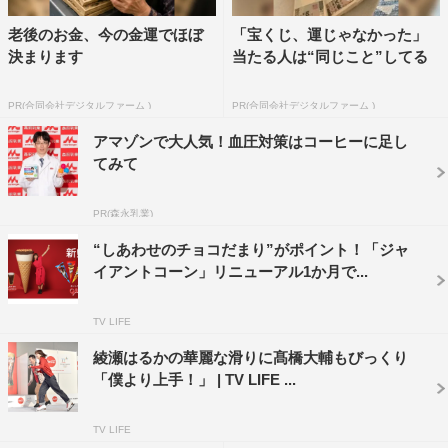
になり、超ノリノリでリズムをとっていた綾瀬。「とまら
老後のお金、今の金運でほぼ
「宝くじ、運じゃなかった」
な～いからしあわせダッ！！」と、オーバーな発声で練習
決まります
当たる人は“同じこと”してる
し周囲を笑わせたが、ふと真顔に戻り「歌い方って、今の
でいいんでしょうか？」と監督に尋ねたことでスタッフも
PR(合同会社デジタルファーム )
PR(合同会社デジタルファーム )
大爆笑。
アマゾンで大人気！血圧対策はコーヒーに足し
てみて
残念ながら（？）監督からは「もっと普通で（笑）」とオ
ーダーが入り、明るくもやや控えめなトーンで撮影が続け
PR(森永乳業)
られることになったが、楽しい気分のまま声の収録に臨ん
“しあわせのチョコだまり”がポイント！「ジャ
だ綾瀬は、やはりテンションが上がり過ぎ「しまった…」
イアントコーン」リニューアル1か月で...
と我に返りながら口をふさぐひと幕も。綾瀬のキュートな
キャラクターのおかげで、その後も笑いの絶えない撮影と
TV LIFE
なった。
綾瀬はるかの華麗な滑りに髙橋大輔もびっくり
ジャイアントコーンにかぶりついて17年の綾瀬は、“かぶ
「僕より上手！」 | TV LIFE ...
りつくテクニック”も超一流。カメラから見える角度やタ
TV LIFE
イミングなど計算し尽くされた動作でガブっとかぶりつ