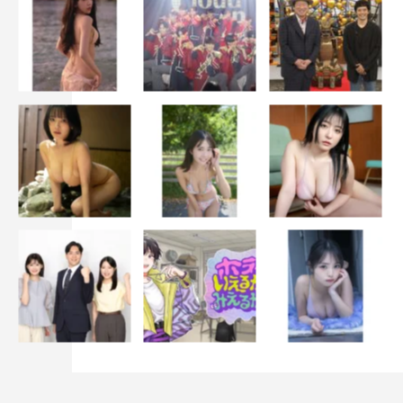
WEB「しあわせが、とまらない！」篇（30秒）
ジャイアントコーン「しあわせが、とまらない！」篇（15
秒、30秒）
2023年4月7日（金）全国オンエア
動画URL：
TV-CM「しあわせが、とまらない！」篇 （15秒）：
https://youtu.be/aFwptdSf-EA
WEB「しあわせが、とまらない！」篇（30秒）：
https://youtu.be/UFTOOh-_x1k
WEB「しあわせがとまらない秘密」篇：
https://youtu.be/Nm9R3eVeN48